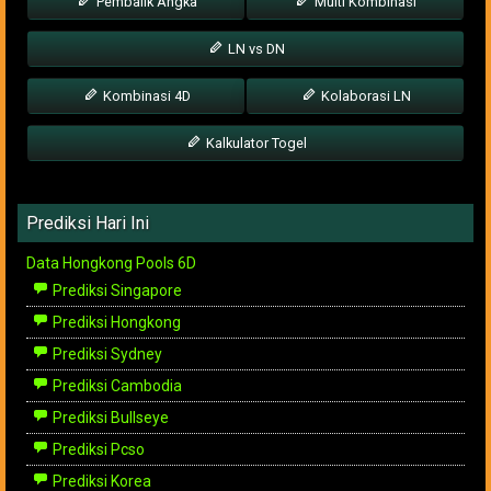
Pembalik Angka
Multi Kombinasi
LN vs DN
Kombinasi 4D
Kolaborasi LN
Kalkulator Togel
Prediksi Hari Ini
Data Hongkong Pools 6D
Prediksi Singapore
Prediksi Hongkong
Prediksi Sydney
Prediksi Cambodia
Prediksi Bullseye
Prediksi Pcso
Prediksi Korea