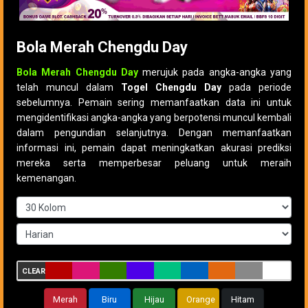
Bola Merah Chengdu Day
Bola Merah Chengdu Day
merujuk pada angka-angka yang
telah muncul dalam
Togel Chengdu Day
pada periode
sebelumnya. Pemain sering memanfaatkan data ini untuk
mengidentifikasi angka-angka yang berpotensi muncul kembali
dalam pengundian selanjutnya. Dengan memanfaatkan
informasi ini, pemain dapat meningkatkan akurasi prediksi
mereka serta memperbesar peluang untuk meraih
kemenangan.
CLEAR
Merah
Biru
Hijau
Orange
Hitam