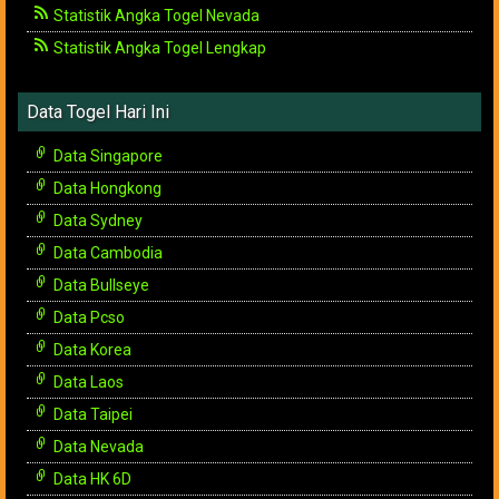
Statistik Angka Togel Nevada
Statistik Angka Togel Lengkap
Data Togel Hari Ini
Data Singapore
Data Hongkong
Data Sydney
Data Cambodia
Data Bullseye
Data Pcso
Data Korea
Data Laos
Data Taipei
Data Nevada
Data HK 6D