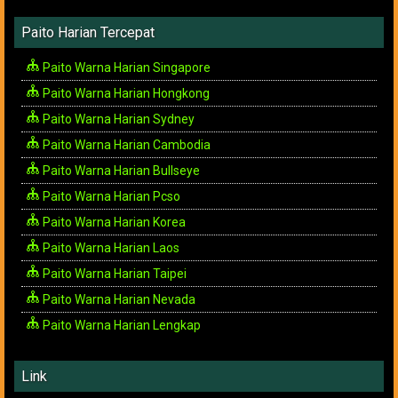
Paito Harian Tercepat
Paito Warna Harian Singapore
Paito Warna Harian Hongkong
Paito Warna Harian Sydney
Paito Warna Harian Cambodia
Paito Warna Harian Bullseye
Paito Warna Harian Pcso
Paito Warna Harian Korea
Paito Warna Harian Laos
Paito Warna Harian Taipei
Paito Warna Harian Nevada
Paito Warna Harian Lengkap
Link