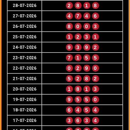
2
8
1
8
28-07-2026
4
7
4
6
27-07-2026
8
0
0
3
26-07-2026
1
2
3
1
25-07-2026
9
3
9
2
24-07-2026
7
1
5
5
23-07-2026
0
2
9
0
22-07-2026
5
2
8
2
21-07-2026
1
8
1
3
20-07-2026
9
5
5
0
19-07-2026
6
4
5
4
18-07-2026
3
6
3
4
17-07-2026