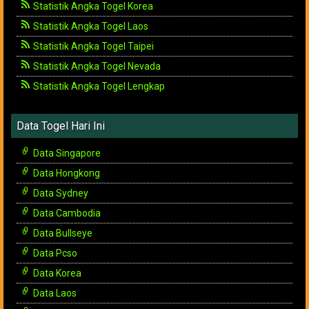
Statistik Angka Togel Korea
Statistik Angka Togel Laos
Statistik Angka Togel Taipei
Statistik Angka Togel Nevada
Statistik Angka Togel Lengkap
Data Togel Hari Ini
Data Singapore
Data Hongkong
Data Sydney
Data Cambodia
Data Bullseye
Data Pcso
Data Korea
Data Laos