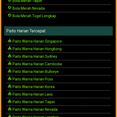
Bola Merah Taipei
Bola Merah Nevada
Bola Merah Togel Lengkap
Paito Harian Tercepat
Paito Warna Harian Singapore
Paito Warna Harian Hongkong
Paito Warna Harian Sydney
Paito Warna Harian Cambodia
Paito Warna Harian Bullseye
Paito Warna Harian Pcso
Paito Warna Harian Korea
Paito Warna Harian Laos
Paito Warna Harian Taipei
Paito Warna Harian Nevada