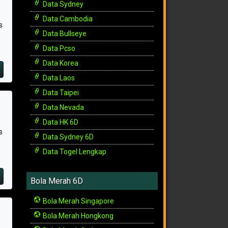
Data Sydney
Data Cambodia
s
Data Bullseye
Data Pcso
Data Korea
Data Laos
Data Taipei
Data Nevada
Data HK 6D
s
Data Sydney 6D
Data Togel Lengkap
Bola Merah 6D
Bola Merah Singapore
Bola Merah Hongkong