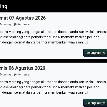
ing
umat 07 Agustus 2026
 Morning
Komentar
erra Morning yang sangat akurat dan dapat diandalkan. Melalui analisi
an esensial bagi para pemain togel untuk memaksimalkan peluang
n dengan cermat dan terperinci, memberikan wawasan [...]
Selengkapnya
amis 06 Agustus 2026
 Morning
Komentar
erra Morning yang sangat akurat dan dapat diandalkan. Melalui analisi
an esensial bagi para pemain togel untuk memaksimalkan peluang
n dengan cermat dan terperinci, memberikan wawasan [...]
Selengkapnya