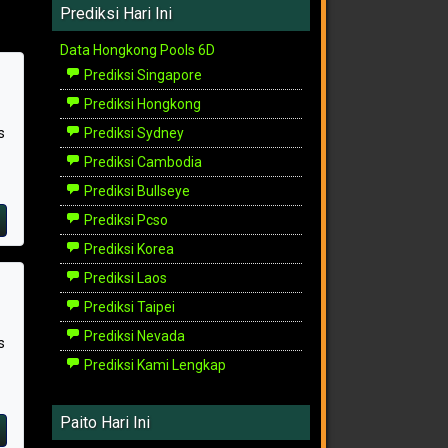
Prediksi Hari Ini
Data Hongkong Pools 6D
Prediksi Singapore
Prediksi Hongkong
s
Prediksi Sydney
Prediksi Cambodia
Prediksi Bullseye
Prediksi Pcso
Prediksi Korea
Prediksi Laos
Prediksi Taipei
Prediksi Nevada
s
Prediksi Kami Lengkap
Paito Hari Ini