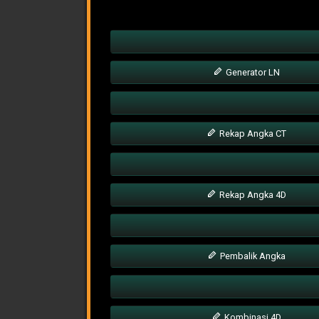
Generator LN
Rekap Angka CT
Rekap Angka 4D
Pembalik Angka
Kombinasi 4D