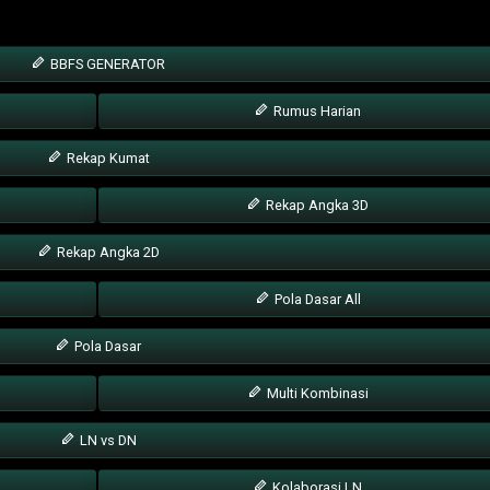
BBFS GENERATOR
Rumus Harian
Rekap Kumat
Rekap Angka 3D
Rekap Angka 2D
Pola Dasar All
Pola Dasar
Multi Kombinasi
LN vs DN
Kolaborasi LN