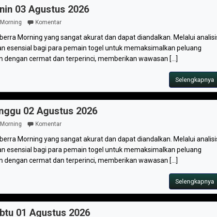
nin 03 Agustus 2026
 Morning
Komentar
erra Morning yang sangat akurat dan dapat diandalkan. Melalui analisi
an esensial bagi para pemain togel untuk memaksimalkan peluang
n dengan cermat dan terperinci, memberikan wawasan [...]
Selengkapnya
inggu 02 Agustus 2026
 Morning
Komentar
erra Morning yang sangat akurat dan dapat diandalkan. Melalui analisi
an esensial bagi para pemain togel untuk memaksimalkan peluang
n dengan cermat dan terperinci, memberikan wawasan [...]
Selengkapnya
btu 01 Agustus 2026