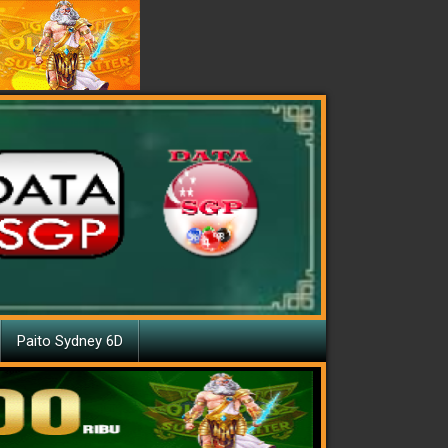
Paito Sydney 6D