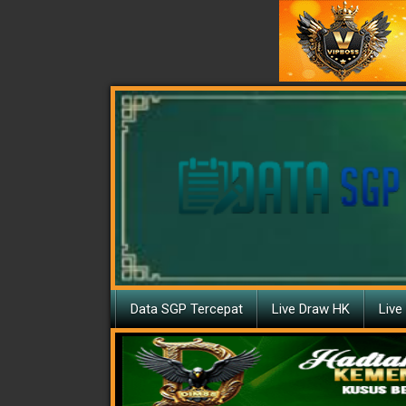
Data SGP Tercepat
Live Draw HK
Live