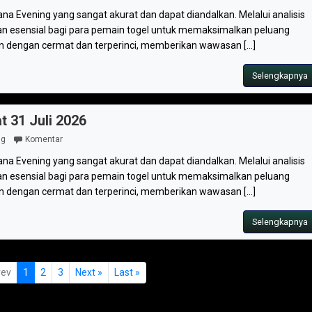
na Evening yang sangat akurat dan dapat diandalkan. Melalui analisis
an esensial bagi para pemain togel untuk memaksimalkan peluang
n dengan cermat dan terperinci, memberikan wawasan [...]
Selengkapnya
t 31 Juli 2026
ng
Komentar
na Evening yang sangat akurat dan dapat diandalkan. Melalui analisis
an esensial bagi para pemain togel untuk memaksimalkan peluang
n dengan cermat dan terperinci, memberikan wawasan [...]
Selengkapnya
rev
1
2
3
Next »
Last »