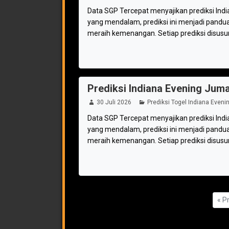
Data SGP Tercepat menyajikan prediksi India
yang mendalam, prediksi ini menjadi pandu
meraih kemenangan. Setiap prediksi disusu
Prediksi Indiana Evening Juma
30 Juli 2026
Prediksi Togel Indiana Eveni
Data SGP Tercepat menyajikan prediksi India
yang mendalam, prediksi ini menjadi pandu
meraih kemenangan. Setiap prediksi disusu
« P