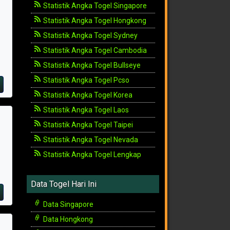
Statistik Angka Togel Singapore
Statistik Angka Togel Hongkong
Statistik Angka Togel Sydney
Statistik Angka Togel Cambodia
Statistik Angka Togel Bullseye
Statistik Angka Togel Pcso
Statistik Angka Togel Korea
Statistik Angka Togel Laos
Statistik Angka Togel Taipei
Statistik Angka Togel Nevada
Statistik Angka Togel Lengkap
Data Togel Hari Ini
Data Singapore
Data Hongkong