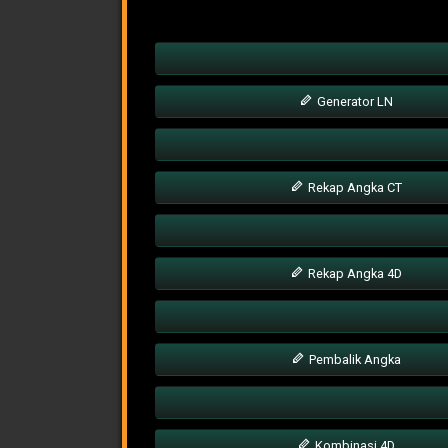
Generator LN
Rekap Angka CT
Rekap Angka 4D
Pembalik Angka
Kombinasi 4D