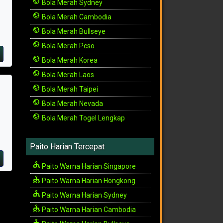
Bola Merah Sydney
Bola Merah Cambodia
Bola Merah Bullseye
Bola Merah Pcso
Bola Merah Korea
Bola Merah Laos
Bola Merah Taipei
Bola Merah Nevada
Bola Merah Togel Lengkap
Paito Harian Tercepat
Paito Warna Harian Singapore
Paito Warna Harian Hongkong
Paito Warna Harian Sydney
Paito Warna Harian Cambodia