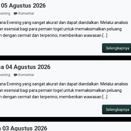
u 05 Agustus 2026
Evening
Komentar
na Evening yang sangat akurat dan dapat diandalkan. Melalui analisis
an esensial bagi para pemain togel untuk memaksimalkan peluang
n dengan cermat dan terperinci, memberikan wawasan [...]
Selengkapnya
asa 04 Agustus 2026
Evening
Komentar
na Evening yang sangat akurat dan dapat diandalkan. Melalui analisis
an esensial bagi para pemain togel untuk memaksimalkan peluang
n dengan cermat dan terperinci, memberikan wawasan [...]
Selengkapnya
n 03 Agustus 2026