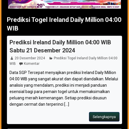
Prediksi Togel Ireland Daily Million 04:00
WIB
Prediksi Ireland Daily Million 04:00 WIB
Sabtu 21 Desember 2024
20 Desember 2024
Prediksi Togel Ireland Daily Million 04:00
WIB
Komentar
Data SGP Tercepat menyajikan prediksi Ireland Daily Million
04:00 WIB yang sangat akurat dan dapat diandalkan. Melalui
analisis yang mendalam, prediksi ini menjadi panduan
esensial bagi para pemain togel untuk memaksimalkan
peluang meraih kemenangan. Setiap prediksi disusun
dengan cermat dan terperinci [...]
Selengkapnya