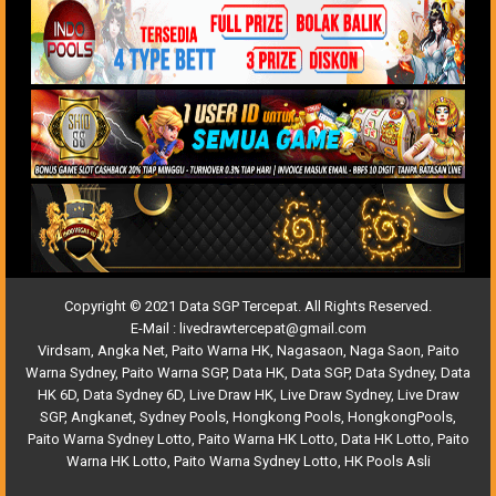
Copyright © 2021 Data SGP Tercepat. All Rights Reserved.
E-Mail :
livedrawtercepat@gmail.com
Virdsam
,
Angka Net
,
Paito Warna HK
,
Nagasaon
,
Naga Saon
,
Paito
Warna Sydney
,
Paito Warna SGP
,
Data HK
,
Data SGP
,
Data Sydney
,
Data
HK 6D
,
Data Sydney 6D
,
Live Draw HK
,
Live Draw Sydney
,
Live Draw
SGP
,
Angkanet
,
Sydney Pools
,
Hongkong Pools
,
HongkongPools
,
Paito Warna Sydney Lotto
,
Paito Warna HK Lotto
,
Data HK Lotto
,
Paito
Warna HK Lotto
,
Paito Warna Sydney Lotto
,
HK Pools Asli