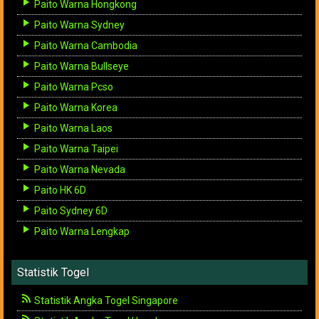
Paito Warna Hongkong
Paito Warna Sydney
Paito Warna Cambodia
Paito Warna Bullseye
Paito Warna Pcso
Paito Warna Korea
Paito Warna Laos
Paito Warna Taipei
Paito Warna Nevada
Paito HK 6D
Paito Sydney 6D
Paito Warna Lengkap
Statistik Togel
Statistik Angka Togel Singapore