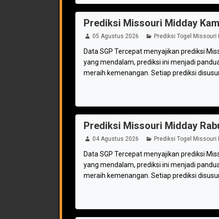
Prediksi Missouri Midday Kam
05 Agustus 2026
Prediksi Togel Missouri
Data SGP Tercepat menyajikan prediksi Miss
yang mendalam, prediksi ini menjadi pandu
meraih kemenangan. Setiap prediksi disusu
Prediksi Missouri Midday Rab
04 Agustus 2026
Prediksi Togel Missouri
Data SGP Tercepat menyajikan prediksi Miss
yang mendalam, prediksi ini menjadi pandu
meraih kemenangan. Setiap prediksi disusu