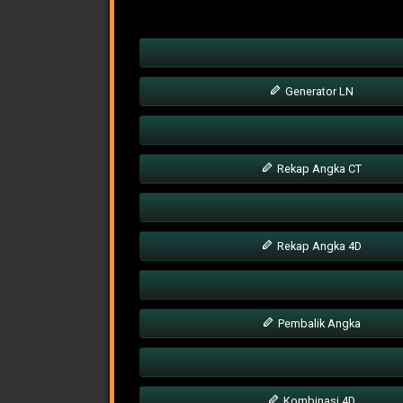
Generator LN
Rekap Angka CT
Rekap Angka 4D
Pembalik Angka
Kombinasi 4D