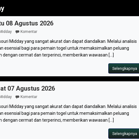
ay
tu 08 Agustus 2026
 Midday
Komentar
ouri Midday yang sangat akurat dan dapat diandalkan. Melalui analisis
an esensial bagi para pemain togel untuk memaksimalkan peluang
n dengan cermat dan terperinci, memberikan wawasan [...]
Selengkapnya
at 07 Agustus 2026
 Midday
Komentar
ouri Midday yang sangat akurat dan dapat diandalkan. Melalui analisis
an esensial bagi para pemain togel untuk memaksimalkan peluang
n dengan cermat dan terperinci, memberikan wawasan [...]
Selengkapnya