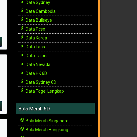
Data Sydney
Data Cambodia
Data Bullseye
Data Pcso
Data Korea
Data Laos
Data Taipei
Data Nevada
Data HK 6D
Data Sydney 6D
Data Togel Lengkap
Bola Merah 6D
Bola Merah Singapore
Bola Merah Hongkong