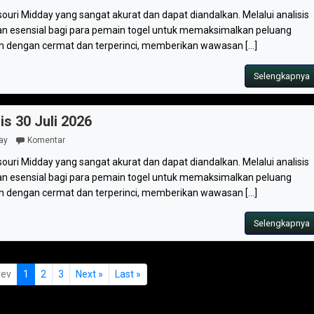
ouri Midday yang sangat akurat dan dapat diandalkan. Melalui analisis
an esensial bagi para pemain togel untuk memaksimalkan peluang
n dengan cermat dan terperinci, memberikan wawasan [...]
Selengkapnya
s 30 Juli 2026
ay
Komentar
ouri Midday yang sangat akurat dan dapat diandalkan. Melalui analisis
an esensial bagi para pemain togel untuk memaksimalkan peluang
n dengan cermat dan terperinci, memberikan wawasan [...]
Selengkapnya
rev
1
2
3
Next »
Last »