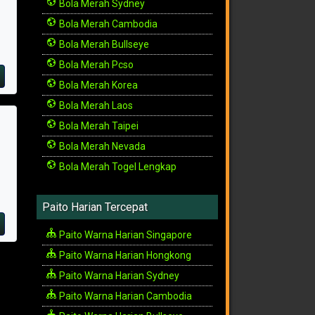
Bola Merah Sydney
Bola Merah Cambodia
Bola Merah Bullseye
Bola Merah Pcso
Bola Merah Korea
Bola Merah Laos
Bola Merah Taipei
Bola Merah Nevada
Bola Merah Togel Lengkap
Paito Harian Tercepat
Paito Warna Harian Singapore
Paito Warna Harian Hongkong
Paito Warna Harian Sydney
Paito Warna Harian Cambodia