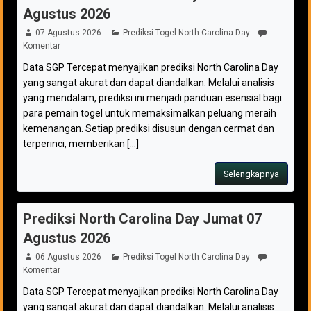
Agustus 2026
07 Agustus 2026
Prediksi Togel North Carolina Day
Komentar
Data SGP Tercepat menyajikan prediksi North Carolina Day
yang sangat akurat dan dapat diandalkan. Melalui analisis
yang mendalam, prediksi ini menjadi panduan esensial bagi
para pemain togel untuk memaksimalkan peluang meraih
kemenangan. Setiap prediksi disusun dengan cermat dan
terperinci, memberikan [...]
Selengkapnya
Prediksi North Carolina Day Jumat 07
Agustus 2026
06 Agustus 2026
Prediksi Togel North Carolina Day
Komentar
Data SGP Tercepat menyajikan prediksi North Carolina Day
yang sangat akurat dan dapat diandalkan. Melalui analisis