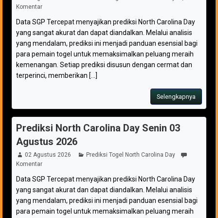
Komentar
Data SGP Tercepat menyajikan prediksi North Carolina Day
yang sangat akurat dan dapat diandalkan. Melalui analisis
yang mendalam, prediksi ini menjadi panduan esensial bagi
para pemain togel untuk memaksimalkan peluang meraih
kemenangan. Setiap prediksi disusun dengan cermat dan
terperinci, memberikan [...]
Selengkapnya
Prediksi North Carolina Day Senin 03
Agustus 2026
02 Agustus 2026
Prediksi Togel North Carolina Day
Komentar
Data SGP Tercepat menyajikan prediksi North Carolina Day
yang sangat akurat dan dapat diandalkan. Melalui analisis
yang mendalam, prediksi ini menjadi panduan esensial bagi
para pemain togel untuk memaksimalkan peluang meraih