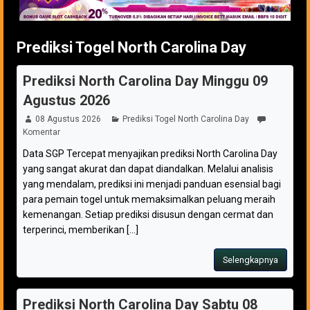
Prediksi Togel North Carolina Day
Prediksi North Carolina Day Minggu 09
Agustus 2026
08 Agustus 2026
Prediksi Togel North Carolina Day
Komentar
Data SGP Tercepat menyajikan prediksi North Carolina Day
yang sangat akurat dan dapat diandalkan. Melalui analisis
yang mendalam, prediksi ini menjadi panduan esensial bagi
para pemain togel untuk memaksimalkan peluang meraih
kemenangan. Setiap prediksi disusun dengan cermat dan
terperinci, memberikan [...]
Selengkapnya
Prediksi North Carolina Day Sabtu 08