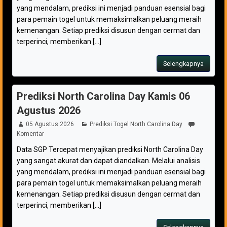
yang mendalam, prediksi ini menjadi panduan esensial bagi
para pemain togel untuk memaksimalkan peluang meraih
kemenangan. Setiap prediksi disusun dengan cermat dan
terperinci, memberikan [...]
Selengkapnya
Prediksi North Carolina Day Kamis 06
Agustus 2026
05 Agustus 2026
Prediksi Togel North Carolina Day
Komentar
Data SGP Tercepat menyajikan prediksi North Carolina Day
yang sangat akurat dan dapat diandalkan. Melalui analisis
yang mendalam, prediksi ini menjadi panduan esensial bagi
para pemain togel untuk memaksimalkan peluang meraih
kemenangan. Setiap prediksi disusun dengan cermat dan
terperinci, memberikan [...]