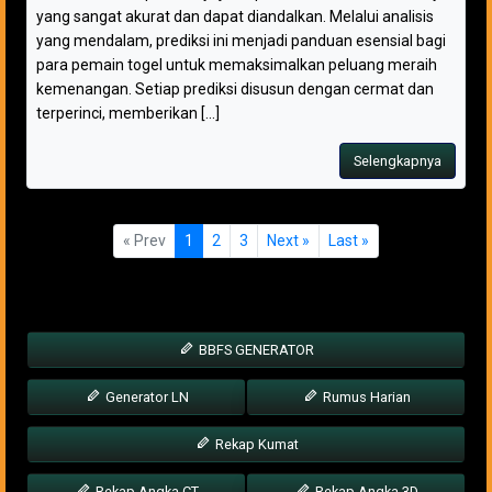
yang sangat akurat dan dapat diandalkan. Melalui analisis
yang mendalam, prediksi ini menjadi panduan esensial bagi
para pemain togel untuk memaksimalkan peluang meraih
kemenangan. Setiap prediksi disusun dengan cermat dan
terperinci, memberikan [...]
Selengkapnya
« Prev
1
2
3
Next »
Last »
BBFS GENERATOR
Generator LN
Rumus Harian
Rekap Kumat
Rekap Angka CT
Rekap Angka 3D