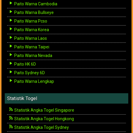
Paito Warna Cambodia
Paito Warna Bullseye
Paito Warna Pcso
Paito Warna Korea
Paito Warna Laos
Paito Warna Taipei
Paito Warna Nevada
Paito HK 6D
Paito Sydney 6D
Paito Warna Lengkap
Statistik Togel
Statistik Angka Togel Singapore
Statistik Angka Togel Hongkong
Statistik Angka Togel Sydney