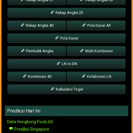
Rekap Angka 2D
Rekap Angka 4D
Pola Dasar All
Pola Dasar
Pembalik Angka
Multi Kombinasi
LN vs DN
Kombinasi 4D
Kolaborasi LN
Kalkulator Togel
Prediksi Hari Ini
Data Hongkong Pools 6D
Prediksi Singapore