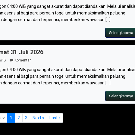
on 04:00 WIB yang sangat akurat dan dapat diandalkan. Melalui analisi
an esensial bagi para pemain togel untuk memaksimalkan peluang
n dengan cermat dan terperinci, memberikan wawasan [...]
Selengkapnya
mat 31 Juli 2026
 WIB
Komentar
on 04:00 WIB yang sangat akurat dan dapat diandalkan. Melalui analisi
an esensial bagi para pemain togel untuk memaksimalkan peluang
n dengan cermat dan terperinci, memberikan wawasan [...]
Selengkapnya
rev
1
2
3
Next »
Last »