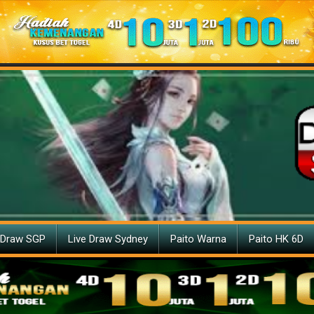
 Draw SGP
Live Draw Sydney
Paito Warna
Paito HK 6D