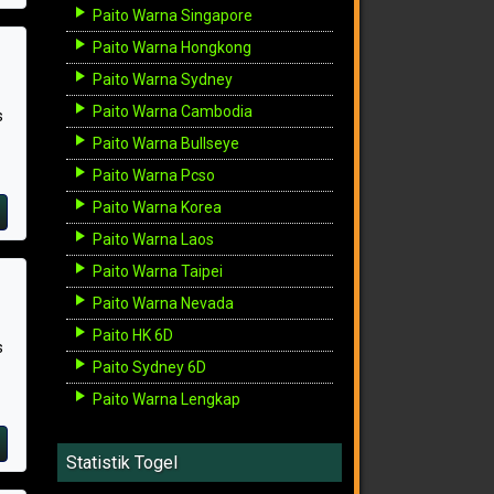
Paito Warna Singapore
Paito Warna Hongkong
Paito Warna Sydney
Paito Warna Cambodia
s
Paito Warna Bullseye
Paito Warna Pcso
Paito Warna Korea
Paito Warna Laos
Paito Warna Taipei
Paito Warna Nevada
Paito HK 6D
s
Paito Sydney 6D
Paito Warna Lengkap
Statistik Togel