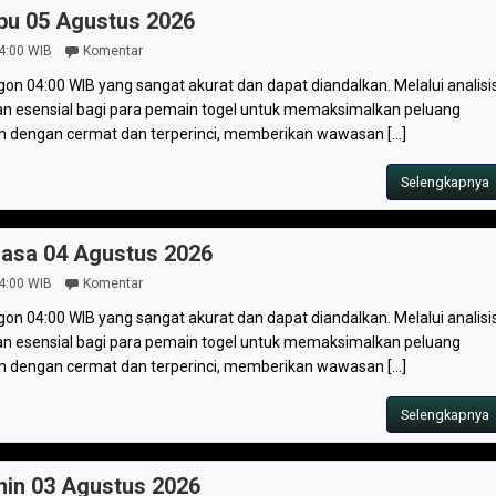
bu 05 Agustus 2026
04:00 WIB
Komentar
on 04:00 WIB yang sangat akurat dan dapat diandalkan. Melalui analisi
an esensial bagi para pemain togel untuk memaksimalkan peluang
n dengan cermat dan terperinci, memberikan wawasan [...]
Selengkapnya
lasa 04 Agustus 2026
04:00 WIB
Komentar
on 04:00 WIB yang sangat akurat dan dapat diandalkan. Melalui analisi
an esensial bagi para pemain togel untuk memaksimalkan peluang
n dengan cermat dan terperinci, memberikan wawasan [...]
Selengkapnya
nin 03 Agustus 2026