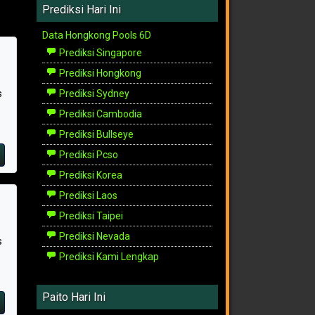
Prediksi Hari Ini
Data Hongkong Pools 6D
Prediksi Singapore
Prediksi Hongkong
s
Prediksi Sydney
Prediksi Cambodia
Prediksi Bullseye
Prediksi Pcso
Prediksi Korea
Prediksi Laos
Prediksi Taipei
Prediksi Nevada
s
Prediksi Kami Lengkap
Paito Hari Ini