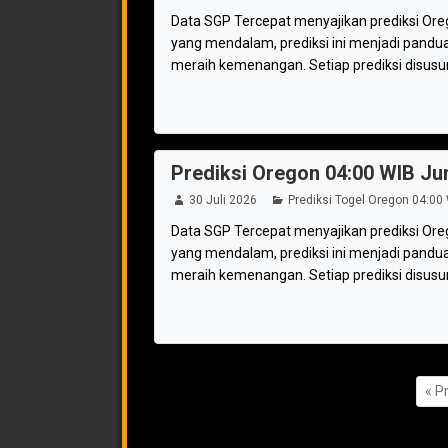
Data SGP Tercepat menyajikan prediksi Oreg
yang mendalam, prediksi ini menjadi pandu
meraih kemenangan. Setiap prediksi disusu
Prediksi Oregon 04:00 WIB Ju
30 Juli 2026
Prediksi Togel Oregon 04:00
Data SGP Tercepat menyajikan prediksi Oreg
yang mendalam, prediksi ini menjadi pandu
meraih kemenangan. Setiap prediksi disusu
« P