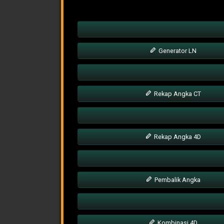
Generator LN
Rekap Angka CT
Rekap Angka 4D
Pembalik Angka
Kombinasi 4D