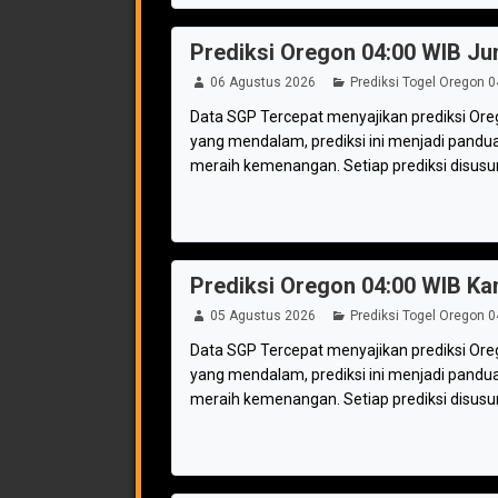
Prediksi Oregon 04:00 WIB J
06 Agustus 2026
Prediksi Togel Oregon 
Data SGP Tercepat menyajikan prediksi Oreg
yang mendalam, prediksi ini menjadi pandu
meraih kemenangan. Setiap prediksi disusu
Prediksi Oregon 04:00 WIB Ka
05 Agustus 2026
Prediksi Togel Oregon 
Data SGP Tercepat menyajikan prediksi Oreg
yang mendalam, prediksi ini menjadi pandu
meraih kemenangan. Setiap prediksi disusu