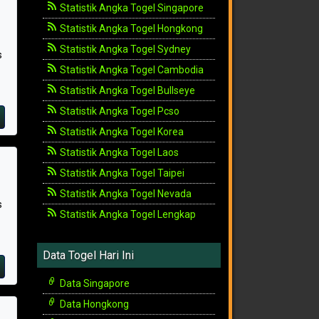
Statistik Angka Togel Singapore
Statistik Angka Togel Hongkong
Statistik Angka Togel Sydney
s
Statistik Angka Togel Cambodia
Statistik Angka Togel Bullseye
Statistik Angka Togel Pcso
Statistik Angka Togel Korea
Statistik Angka Togel Laos
Statistik Angka Togel Taipei
Statistik Angka Togel Nevada
s
Statistik Angka Togel Lengkap
Data Togel Hari Ini
Data Singapore
Data Hongkong