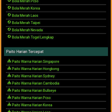
Bola Merah Pcso
Bola Merah Korea
Bola Merah Laos
Bola Merah Taipei
Bola Merah Nevada
Bola Merah Togel Lengkap
Paito Harian Tercepat
Paito Warna Harian Singapore
Paito Warna Harian Hongkong
Paito Warna Harian Sydney
Paito Warna Harian Cambodia
Paito Warna Harian Bullseye
Paito Warna Harian Pcso
Paito Warna Harian Korea