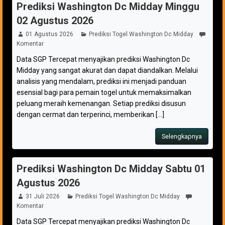
Prediksi Washington Dc Midday Minggu
02 Agustus 2026
01 Agustus 2026
Prediksi Togel Washington Dc Midday
Komentar
Data SGP Tercepat menyajikan prediksi Washington Dc
Midday yang sangat akurat dan dapat diandalkan. Melalui
analisis yang mendalam, prediksi ini menjadi panduan
esensial bagi para pemain togel untuk memaksimalkan
peluang meraih kemenangan. Setiap prediksi disusun
dengan cermat dan terperinci, memberikan [...]
Selengkapnya
Prediksi Washington Dc Midday Sabtu 01
Agustus 2026
31 Juli 2026
Prediksi Togel Washington Dc Midday
Komentar
Data SGP Tercepat menyajikan prediksi Washington Dc