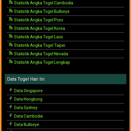
Statistik Angka Togel Cambodia
Statistik Angka Togel Bullseye
Statistik Angka Togel Pcso
Statistik Angka Togel Korea
Statistik Angka Togel Laos
Statistik Angka Togel Taipei
Statistik Angka Togel Nevada
Statistik Angka Togel Lengkap
Data Togel Hari Ini
Data Singapore
Data Hongkong
Data Sydney
Data Cambodia
Data Bullseye