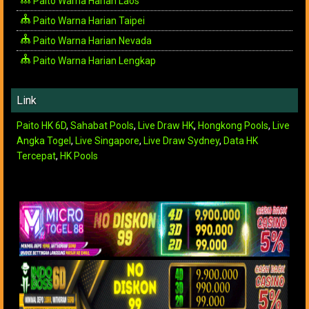
Paito Warna Harian Laos
Paito Warna Harian Taipei
Paito Warna Harian Nevada
Paito Warna Harian Lengkap
Link
Paito HK 6D
,
Sahabat Pools
,
Live Draw HK
,
Hongkong Pools
,
Live
Angka Togel
,
Live Singapore
,
Live Draw Sydney
,
Data HK
Tercepat
,
HK Pools