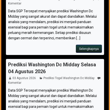
Komentar
Data SGP Tercepat menyajikan prediksi Washington Dc
Midday yang sangat akurat dan dapat diandalkan. Melalui
analisis yang mendalam, prediksi ini menjadi panduan
esensial bagi para pemain togel untuk memaksimalkan
peluang meraih kemenangan. Setiap prediksi disusun
dengan cermat dan terperinci, memberikan [...]
Selengkapnya
Prediksi Washington Dc Midday Selasa
04 Agustus 2026
03 Agustus 2026
Prediksi Togel Washington Dc Midday
Komentar
Data SGP Tercepat menyajikan prediksi Washington Dc
Midday yang sangat akurat dan dapat diandalkan. Melalui
analisis yang mendalam, prediksi ini menjadi panduan
esensial bagi para pemain togel untuk memaksimalkan