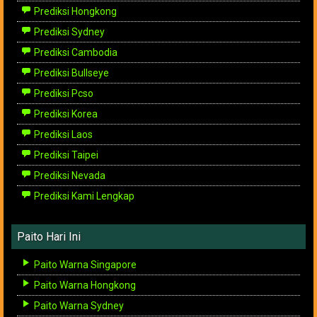
Prediksi Hongkong
Prediksi Sydney
Prediksi Cambodia
Prediksi Bullseye
Prediksi Pcso
Prediksi Korea
Prediksi Laos
Prediksi Taipei
Prediksi Nevada
Prediksi Kami Lengkap
Paito Hari Ini
Paito Warna Singapore
Paito Warna Hongkong
Paito Warna Sydney