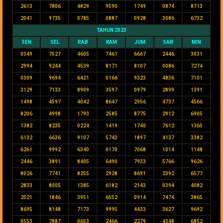
2613
7806
4829
9590
1749
0874
8713
2041
9735
0785
0887
0928
3086
6732
TAHUN 2023
SEN
SEL
RAB
KAM
JUM
SAB
MIN
0349
7527
4605
7461
6667
2446
3031
2994
9244
4539
8171
8107
0086
7274
0309
9694
6421
0166
9323
4836
7101
3129
7133
8909
3597
0979
2899
1391
1498
4597
4042
8647
2956
4737
4566
8206
4998
1793
2585
8775
2912
6905
1382
8235
0224
1419
1740
7612
1365
6132
6636
9107
5743
1897
4137
3382
6261
9992
6340
0170
7068
1014
1148
2446
3891
8405
6490
7933
5766
9626
8026
7741
8255
2928
8691
2392
6577
2833
8005
1385
6182
2143
0394
4082
2521
1846
3951
6552
0914
7474
3865
8695
8148
7173
9995
4433
3627
9692
0553
7887
0653
2466
2279
4348
6852