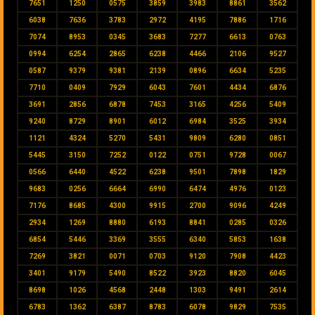
7651
1250
0575
3859
3983
8861
3562
6038
7636
3783
2972
4195
7886
1716
7074
8953
0345
3683
7277
6613
0763
0994
6254
2865
6238
4466
2106
9527
0587
9379
9381
2139
0896
6634
5235
7710
0409
7929
6043
7601
4434
6876
3691
2856
6878
7453
3165
4256
5409
9240
8729
8901
6012
6984
3525
3934
1121
4324
5270
5431
9809
6280
0851
5445
3150
7252
0122
0751
9728
0067
0566
6440
4522
6238
9501
7898
1829
9683
0256
6664
6990
6474
4976
0123
7176
8685
4300
9915
2700
9096
4249
2934
1269
8880
6193
8841
0285
0326
6854
5446
3369
3555
6340
5853
1638
7269
3821
0071
0703
9120
7908
4423
3401
9179
5490
8522
3923
8820
6045
8698
1026
4568
2448
1303
9491
2614
6783
1362
6387
8783
6078
9829
7535