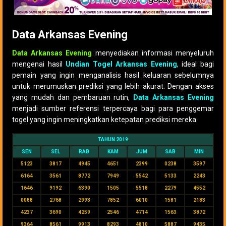
Data Arkansas Evening
Data Arkansas Evening
menyediakan informasi menyeluruh
mengenai hasil
Undian Togel Arkansas Evening
, ideal bagi
pemain yang ingin menganalisis hasil keluaran sebelumnya
untuk merumuskan prediksi yang lebih akurat. Dengan akses
yang mudah dan pembaruan rutin,
Data Arkansas Evening
menjadi sumber referensi terpercaya bagi para penggemar
togel yang ingin meningkatkan ketepatan prediksi mereka.
TAHUN 2019
SEN
SEL
RAB
KAM
JUM
SAB
MIN
5123
3817
4945
4651
2399
0238
3597
6164
3561
8772
7949
5542
5133
2243
1646
9192
6390
1505
5518
2279
4552
0088
2768
2993
7852
6010
1581
2183
4237
3690
4259
2546
4714
1563
3872
9364
8561
9913
8293
4810
5887
9435