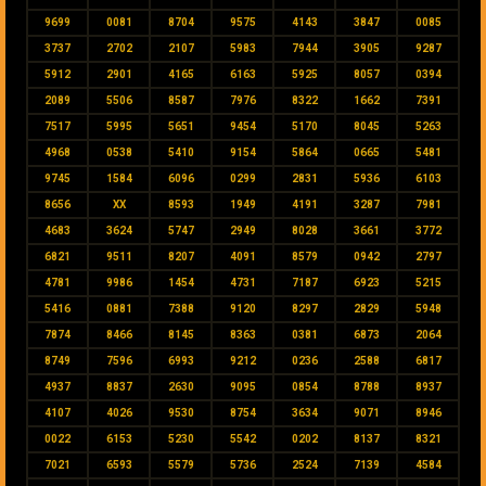
9699
0081
8704
9575
4143
3847
0085
3737
2702
2107
5983
7944
3905
9287
5912
2901
4165
6163
5925
8057
0394
2089
5506
8587
7976
8322
1662
7391
7517
5995
5651
9454
5170
8045
5263
4968
0538
5410
9154
5864
0665
5481
9745
1584
6096
0299
2831
5936
6103
8656
XX
8593
1949
4191
3287
7981
4683
3624
5747
2949
8028
3661
3772
6821
9511
8207
4091
8579
0942
2797
4781
9986
1454
4731
7187
6923
5215
5416
0881
7388
9120
8297
2829
5948
7874
8466
8145
8363
0381
6873
2064
8749
7596
6993
9212
0236
2588
6817
4937
8837
2630
9095
0854
8788
8937
4107
4026
9530
8754
3634
9071
8946
0022
6153
5230
5542
0202
8137
8321
7021
6593
5579
5736
2524
7139
4584