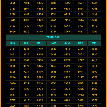
5598
7881
9396
8230
4226
1627
0934
0133
2304
4662
6994
0835
5694
7068
2250
9442
0406
9711
6222
2148
1191
5615
8903
5449
2651
7417
0514
2444
5103
1742
4998
0125
6797
1753
0419
8026
6932
9149
1764
3067
4551
1067
TAHUN 2021
SEN
SEL
RAB
KAM
JUM
SAB
MIN
7181
4948
1710
0049
7171
2306
3541
4961
8112
8816
4409
4933
0502
2932
7858
6549
7308
3451
8823
8747
0418
6538
8873
9326
4663
0521
7651
1611
6305
9734
8310
0883
8407
8044
3607
7506
7935
5682
1722
8936
7197
9575
3694
0914
2636
7259
9738
4823
9744
0641
2022
0974
5453
4431
4396
4437
9567
1534
2424
8919
6119
1062
7303
2745
9110
8322
9094
4101
5425
3377
7625
2408
1253
5792
7876
1263
6129