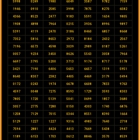
5998
0249
1980
6049
3587
9782
7159
1946
0910
2585
3998
7875
8270
6582
4366
8523
2477
9183
5591
1634
9805
1908
4898
7964
0215
3936
8996
9897
5391
4119
2470
3186
8460
6857
8668
7352
5816
8653
2972
8184
2432
2567
7196
6573
4598
3039
2989
0187
5261
0057
9234
3450
8626
5543
3058
7964
6697
3795
5200
3713
9174
8717
5178
3421
7190
6406
5653
6657
1319
5951
8640
8307
2382
4405
4469
3179
0494
0172
0243
1974
6678
6608
7833
9763
4597
0048
7275
8593
1729
3593
8303
7805
1720
5139
5041
0699
1857
3680
3057
2775
7280
0150
4303
1740
6876
1258
7129
7015
0344
8551
8390
1664
5129
1227
1227
9316
4983
7640
2718
7594
2881
4424
4413
7669
5438
3947
1189
6153
1703
0612
8846
3570
8539