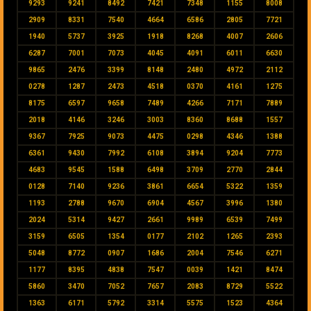
9293
9241
8492
7421
7348
1155
8008
2909
8331
7540
4664
6586
2805
7721
1940
5737
3925
1918
8268
4007
2606
6287
7001
7073
4045
4091
6011
6630
9865
2476
3399
8148
2480
4972
2112
0278
1287
2473
4518
0370
4161
1275
8175
6597
9658
7489
4266
7171
7889
2018
4146
3246
3003
8360
8688
1557
9367
7925
9073
4475
0298
4346
1388
6361
9430
7992
6108
3894
9204
7773
4683
9545
1588
6498
3709
2770
2844
0128
7140
9236
3861
6654
5322
1359
1193
2788
9670
6904
4567
3996
1380
2024
5314
9427
2661
9989
6539
7499
3159
6505
1354
0177
2102
1265
2393
5048
8772
0907
1686
2004
7546
6271
1177
8395
4838
7547
0039
1421
8474
5860
3470
7052
7657
2083
8729
5522
1363
6171
5792
3314
5575
1523
4364