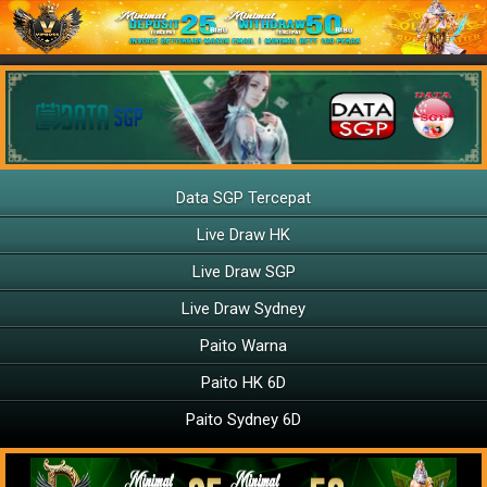
Data SGP Tercepat
Live Draw HK
Live Draw SGP
Live Draw Sydney
Paito Warna
Paito HK 6D
Paito Sydney 6D