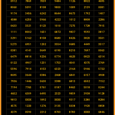
0912
7869
7059
9484
1126
8822
4695
8060
5091
8108
9800
1089
2139
0081
9174
3456
6242
8644
8673
1792
1407
4588
6250
5966
4222
1012
8808
2286
0633
3321
0123
1010
7275
1728
7915
1111
8002
1651
6872
9837
9593
3817
3291
5162
8158
8680
8426
3820
3501
5273
6951
1202
3554
0685
4449
3517
0381
4141
0649
6190
8210
7697
0063
6479
8814
9236
0774
4620
0823
6314
0122
4907
1231
1753
4041
4375
2769
5596
7914
4153
6323
2164
5946
5722
8695
3644
0386
2468
6841
6157
4908
7936
1446
5630
3388
6813
6502
7152
7194
7765
0761
0187
8463
5018
0244
4652
6309
6495
2323
9859
3938
9128
9813
XXXX
1892
XXXX
9317
3280
8284
4575
1220
1276
3135
5038
1920
0858
4379
0590
2212
8703
8783
XXXX
6846