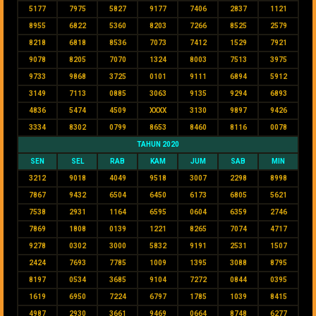
5177
7975
5827
9177
7406
2837
1121
8955
6822
5360
8203
7266
8525
2579
8218
6818
8536
7073
7412
1529
7921
9078
8205
7070
1324
8003
7513
3975
9733
9868
3725
0101
9111
6894
5912
3149
7113
0885
3063
9135
9294
6893
4836
5474
4509
XXXX
3130
9897
9426
3334
8302
0799
8653
8460
8116
0078
TAHUN 2020
SEN
SEL
RAB
KAM
JUM
SAB
MIN
3212
9018
4049
9518
3007
2298
8998
7867
9432
6504
6450
6173
6805
5621
7538
2931
1164
6595
0604
6359
2746
7869
1808
0139
1221
8265
7074
4717
9278
0302
3000
5832
9191
2531
1507
2424
7693
7785
1009
1395
3088
8795
8197
0534
3685
9104
7272
0844
0395
1619
6950
7224
6797
1785
1039
8415
4987
2930
3661
9469
0664
8748
6277