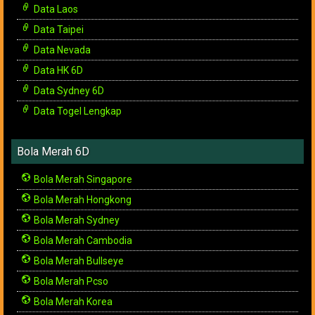
Data Laos
Data Taipei
Data Nevada
Data HK 6D
Data Sydney 6D
Data Togel Lengkap
Bola Merah 6D
Bola Merah Singapore
Bola Merah Hongkong
Bola Merah Sydney
Bola Merah Cambodia
Bola Merah Bullseye
Bola Merah Pcso
Bola Merah Korea