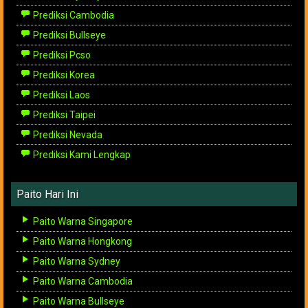
Prediksi Cambodia
Prediksi Bullseye
Prediksi Pcso
Prediksi Korea
Prediksi Laos
Prediksi Taipei
Prediksi Nevada
Prediksi Kami Lengkap
Paito Hari Ini
Paito Warna Singapore
Paito Warna Hongkong
Paito Warna Sydney
Paito Warna Cambodia
Paito Warna Bullseye