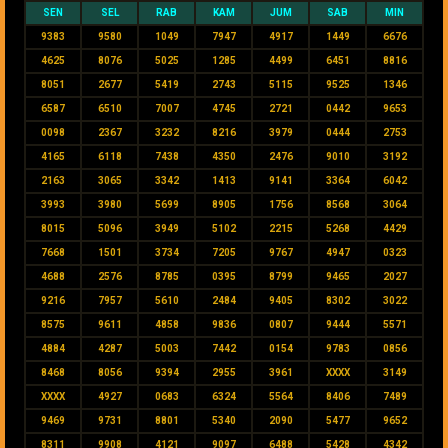
SEN
SEL
RAB
KAM
JUM
SAB
MIN
9383
9580
1049
7947
4917
1449
6676
4625
8076
5025
1285
4499
6451
8816
8051
2677
5419
2743
5115
9525
1346
6587
6510
7007
4745
2721
0442
9653
0098
2367
3232
8216
3979
0444
2753
4165
6118
7438
4350
2476
9010
3192
2163
3065
3342
1413
9141
3364
6042
3993
3980
5699
8905
1756
8568
3064
8015
5096
3949
5102
2215
5268
4429
7668
1501
3734
7205
9767
4947
0323
4688
2576
8785
0395
8799
9465
2027
9216
7957
5610
2484
9405
8302
3022
8575
9611
4858
9836
0807
9444
5571
4884
4287
5003
7442
0154
9783
0856
8468
8056
9394
2955
3961
XXXX
3149
XXXX
4927
0683
6324
5564
8406
7489
9469
9731
8801
5340
2090
5477
9652
8311
9908
4121
9097
6488
5428
4342