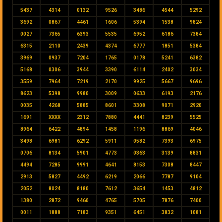
5437
4314
0132
9526
3486
4544
5292
3692
0867
4461
1606
5394
1538
9824
0027
7365
6393
5535
6952
6186
7384
6315
2110
2439
4374
6777
1851
5384
3969
0937
7204
1765
0178
5241
6382
5168
0306
3944
3390
6114
2402
3034
3559
7964
7219
2170
9925
5667
9696
8623
5398
9980
3009
0633
6193
2176
0035
4268
5885
8601
3308
9071
2920
1691
XXXX
2312
7880
4441
8239
5525
8964
6422
4894
1458
1196
8869
4046
3498
6981
6292
5911
0582
7393
6975
0706
8134
5901
4773
0363
3139
8831
4494
7285
9991
4641
8153
7308
8447
2913
5827
4492
6219
2066
7787
9104
2052
8024
8180
7612
3654
1453
4812
1380
2872
9460
4765
5705
7876
7400
0011
1888
7183
9351
6451
3832
1081