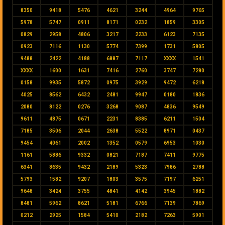
8350
9418
5476
4621
3244
4964
9765
5978
5747
0911
8171
0232
1859
3305
0829
2958
4806
3217
2233
6123
7135
0923
7116
1130
5774
7399
1731
5805
9488
2422
4188
6887
7117
XXXX
1541
XXXX
1600
1631
7416
2760
3747
7280
0158
9935
5872
0975
3929
9472
6218
4025
8562
6432
2481
9947
0180
1836
2080
8122
0276
3268
9087
4836
9549
9611
4875
0671
2231
8385
6211
1504
7185
3506
2044
2638
5522
8971
0437
9454
4061
2002
1352
0579
6953
1030
1161
5886
9332
0821
7187
7411
9775
6341
8635
9432
2189
5323
7986
2788
5793
1582
9207
1803
3575
7197
6251
9648
3424
3755
4841
4142
3945
1882
8481
5962
8621
5181
6766
7139
7869
0212
2925
1584
5410
2182
7263
5901