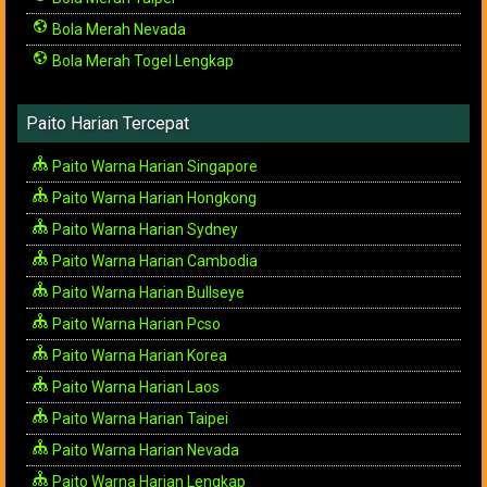
Bola Merah Nevada
Bola Merah Togel Lengkap
Paito Harian Tercepat
Paito Warna Harian Singapore
Paito Warna Harian Hongkong
Paito Warna Harian Sydney
Paito Warna Harian Cambodia
Paito Warna Harian Bullseye
Paito Warna Harian Pcso
Paito Warna Harian Korea
Paito Warna Harian Laos
Paito Warna Harian Taipei
Paito Warna Harian Nevada
Paito Warna Harian Lengkap