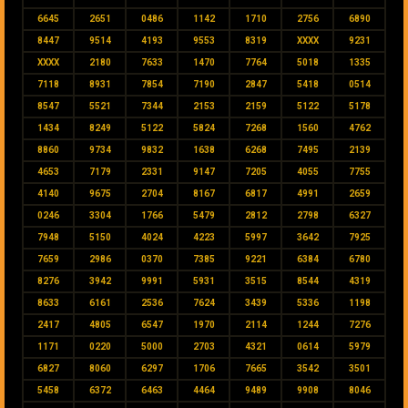
6645
2651
0486
1142
1710
2756
6890
8447
9514
4193
9553
8319
XXXX
9231
XXXX
2180
7633
1470
7764
5018
1335
7118
8931
7854
7190
2847
5418
0514
8547
5521
7344
2153
2159
5122
5178
1434
8249
5122
5824
7268
1560
4762
8860
9734
9832
1638
6268
7495
2139
4653
7179
2331
9147
7205
4055
7755
4140
9675
2704
8167
6817
4991
2659
0246
3304
1766
5479
2812
2798
6327
7948
5150
4024
4223
5997
3642
7925
7659
2986
0370
7385
9221
6384
6780
8276
3942
9991
5931
3515
8544
4319
8633
6161
2536
7624
3439
5336
1198
2417
4805
6547
1970
2114
1244
7276
1171
0220
5000
2703
4321
0614
5979
6827
8060
6297
1706
7665
3542
3501
5458
6372
6463
4464
9489
9908
8046