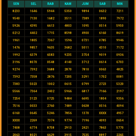
SEN
SEL
RAB
KAM
JUM
SAB
MIN
8233
1646
5944
5350
9894
0632
7211
9540
7130
1682
3511
7389
1890
7972
5926
4395
6613
4803
1095
0514
5950
0212
4402
1715
8598
4900
6160
8619
1961
1805
7367
1596
0731
0785
9946
1476
9857
9635
3682
5011
4310
7172
1992
6379
6583
9235
3754
9019
0936
3196
8070
0548
4140
3712
0614
6703
9274
7392
3688
2870
7810
0063
4825
7392
7358
2876
7205
3291
1702
0081
7383
5023
1002
0615
0799
2723
5320
5566
7364
2402
5966
6817
7166
2197
7254
3123
0725
9484
6695
1804
9356
7516
0033
2760
7489
0638
0516
4094
6160
0645
5246
7856
1370
XXXX
4957
XXXX
2269
7374
9774
7196
4093
0654
7408
6774
8758
2913
2421
7863
5770
2063
8021
6629
3915
7535
8897
2265