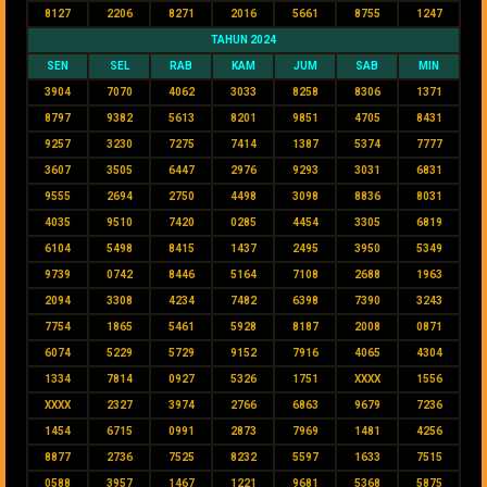
8127
2206
8271
2016
5661
8755
1247
TAHUN 2024
SEN
SEL
RAB
KAM
JUM
SAB
MIN
3904
7070
4062
3033
8258
8306
1371
8797
9382
5613
8201
9851
4705
8431
9257
3230
7275
7414
1387
5374
7777
3607
3505
6447
2976
9293
3031
6831
9555
2694
2750
4498
3098
8836
8031
4035
9510
7420
0285
4454
3305
6819
6104
5498
8415
1437
2495
3950
5349
9739
0742
8446
5164
7108
2688
1963
2094
3308
4234
7482
6398
7390
3243
7754
1865
5461
5928
8187
2008
0871
6074
5229
5729
9152
7916
4065
4304
1334
7814
0927
5326
1751
XXXX
1556
XXXX
2327
3974
2766
6863
9679
7236
1454
6715
0991
2873
7969
1481
4256
8877
2736
7525
8232
5597
1633
7515
0588
3957
1467
1221
9681
5368
5875