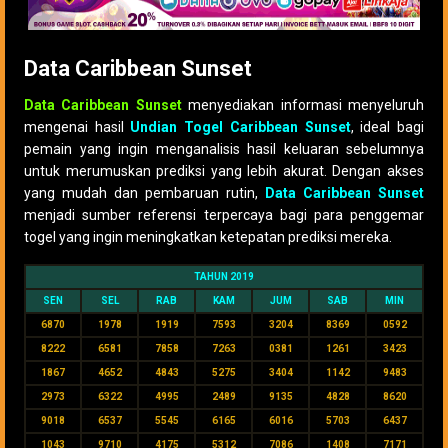
Data Caribbean Sunset
Data Caribbean Sunset
menyediakan informasi menyeluruh
mengenai hasil
Undian Togel Caribbean Sunset
, ideal bagi
pemain yang ingin menganalisis hasil keluaran sebelumnya
untuk merumuskan prediksi yang lebih akurat. Dengan akses
yang mudah dan pembaruan rutin,
Data Caribbean Sunset
menjadi sumber referensi terpercaya bagi para penggemar
togel yang ingin meningkatkan ketepatan prediksi mereka.
TAHUN 2019
SEN
SEL
RAB
KAM
JUM
SAB
MIN
6870
1978
1919
7593
3204
8369
0592
8222
6581
7858
7263
0381
1261
3423
1867
4652
4843
5275
3404
1142
9483
2973
6322
4995
2489
9135
4828
8620
9018
6537
5545
6165
6016
5703
6437
1043
9710
4175
5312
7086
1408
7171