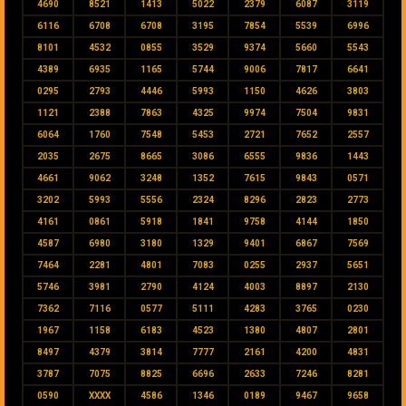
4690
8521
1413
5022
2379
6087
3119
6116
6708
6708
3195
7854
5539
6996
8101
4532
0855
3529
9374
5660
5543
4389
6935
1165
5744
9006
7817
6641
0295
2793
4446
5993
1150
4626
3803
1121
2388
7863
4325
9974
7504
9831
6064
1760
7548
5453
2721
7652
2557
2035
2675
8665
3086
6555
9836
1443
4661
9062
3248
1352
7615
9843
0571
3202
5993
5556
2324
8296
2823
2773
4161
0861
5918
1841
9758
4144
1850
4587
6980
3180
1329
9401
6867
7569
7464
2281
4801
7083
0255
2937
5651
5746
3981
2790
4124
4003
8897
2130
7362
7116
0577
5111
4283
3765
0230
1967
1158
6183
4523
1380
4807
2801
8497
4379
3814
7777
2161
4200
4831
3787
7075
8825
6696
2633
7246
8281
0590
XXXX
4586
1346
0189
9467
9658