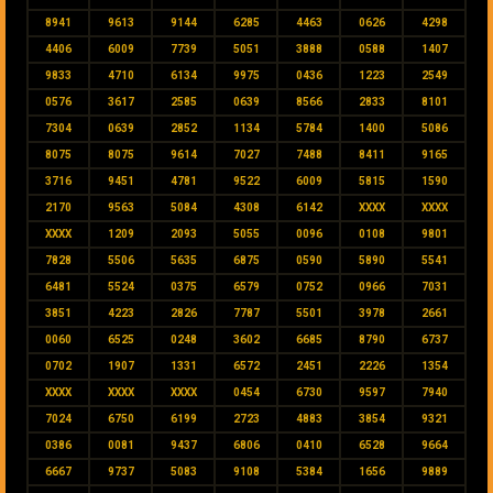
8941
9613
9144
6285
4463
0626
4298
4406
6009
7739
5051
3888
0588
1407
9833
4710
6134
9975
0436
1223
2549
0576
3617
2585
0639
8566
2833
8101
7304
0639
2852
1134
5784
1400
5086
8075
8075
9614
7027
7488
8411
9165
3716
9451
4781
9522
6009
5815
1590
2170
9563
5084
4308
6142
XXXX
XXXX
XXXX
1209
2093
5055
0096
0108
9801
7828
5506
5635
6875
0590
5890
5541
6481
5524
0375
6579
0752
0966
7031
3851
4223
2826
7787
5501
3978
2661
0060
6525
0248
3602
6685
8790
6737
0702
1907
1331
6572
2451
2226
1354
XXXX
XXXX
XXXX
0454
6730
9597
7940
7024
6750
6199
2723
4883
3854
9321
0386
0081
9437
6806
0410
6528
9664
6667
9737
5083
9108
5384
1656
9889