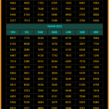
0656
4555
1702
6759
1332
8281
9256
7669
9865
7628
8212
9961
7061
2085
3960
0724
5126
5585
8982
3133
XXXX
2157
7912
8266
5240
7951
2763
0060
TAHUN 2022
SEN
SEL
RAB
KAM
JUM
SAB
MIN
8819
1715
5024
2882
8770
3343
4386
0130
8828
0021
9276
5060
2297
7729
0463
2585
1093
7646
0139
0038
3664
6487
6057
4126
7732
7813
6937
1245
7914
3285
5315
8344
6299
7376
3963
6031
2513
2597
9795
5737
1644
1350
5806
4951
3595
6904
5152
9470
7610
7334
9640
2353
2183
2649
4649
0938
3813
8535
3026
3063
5509
5182
6798
7497
2752
7393
9624
6546
4430
7618
4439
0224
9908
0151
0283
7546
3432
9906
9529
4084
2479
8921
9359
8280
5873
1971
6856
5221
9086
2751
5562