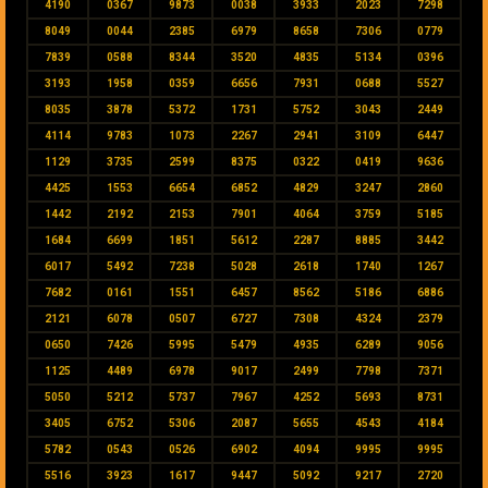
4190
0367
9873
0038
3933
2023
7298
8049
0044
2385
6979
8658
7306
0779
7839
0588
8344
3520
4835
5134
0396
3193
1958
0359
6656
7931
0688
5527
8035
3878
5372
1731
5752
3043
2449
4114
9783
1073
2267
2941
3109
6447
1129
3735
2599
8375
0322
0419
9636
4425
1553
6654
6852
4829
3247
2860
1442
2192
2153
7901
4064
3759
5185
1684
6699
1851
5612
2287
8885
3442
6017
5492
7238
5028
2618
1740
1267
7682
0161
1551
6457
8562
5186
6886
2121
6078
0507
6727
7308
4324
2379
0650
7426
5995
5479
4935
6289
9056
1125
4489
6978
9017
2499
7798
7371
5050
5212
5737
7967
4252
5693
8731
3405
6752
5306
2087
5655
4543
4184
5782
0543
0526
6902
4094
9995
9995
5516
3923
1617
9447
5092
9217
2720