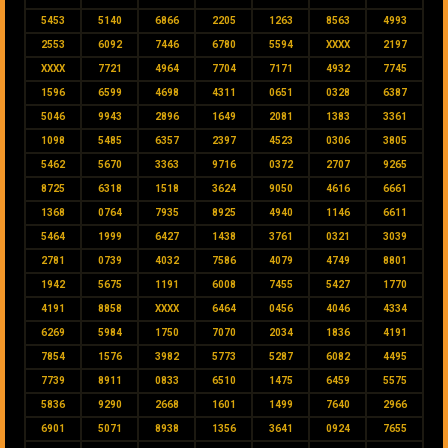
5453
5140
6866
2205
1263
8563
4993
2553
6092
7446
6780
5594
XXXX
2197
XXXX
7721
4964
7704
7171
4932
7745
1596
6599
4698
4311
0651
0328
6387
5046
9943
2896
1649
2081
1383
3361
1098
5485
6357
2397
4523
0306
3805
5462
5670
3363
9716
0372
2707
9265
8725
6318
1518
3624
9050
4616
6661
1368
0764
7935
8925
4940
1146
6611
5464
1999
6427
1438
3761
0321
3039
2781
0739
4032
7586
4079
4749
8801
1942
5675
1191
6008
7455
5427
1770
4191
8858
XXXX
6464
0456
4046
4334
6269
5984
1750
7070
2034
1836
4191
7854
1576
3982
5773
5287
6082
4495
7739
8911
0833
6510
1475
6459
5575
5836
9290
2668
1601
1499
7640
2966
6901
5071
8938
1356
3641
0924
7655