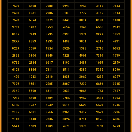
7699
4808
7980
9990
7269
3917
7143
2400
0931
2986
6185
7772
3382
3813
7678
6574
0879
0449
0894
0198
1130
9789
5437
8753
7654
7348
6636
2842
0032
7413
5735
6995
1374
XXXX
3852
XXXX
8553
1235
1498
9831
6517
4931
0229
3050
1524
6526
1395
2716
6652
2952
0906
9540
4228
4961
7510
1739
8732
2914
6617
8190
2499
1635
2949
6103
8866
7311
1511
6387
5092
8090
1470
1013
2910
1838
3060
4294
6047
7076
9351
2785
3887
7200
6689
0915
2042
5800
6811
2039
9066
1763
7677
7257
4390
1809
2786
9967
4454
8903
5365
1737
8232
9618
5620
5620
8746
2102
6301
9266
8968
9392
9679
7206
2318
3148
7836
0024
8781
0876
4936
5641
1639
1909
2670
1370
7063
6773