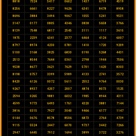
8818
7324
5417
0602
1437
6719
4519
8256
6661
8227
9626
6341
8478
8958
8696
3884
3494
9067
1055
5241
9531
3147
0177
0805
4346
0838
5658
3766
8139
7548
6817
2545
3111
1117
3615
1875
2239
6341
2377
6464
4124
6007
8797
8974
4230
0781
1410
1720
9209
5100
3168
3825
6830
0190
5268
4431
2513
8544
7644
0361
2798
1944
7506
9538
8677
3621
7629
5701
1420
8303
8198
0757
3399
5989
4133
2741
3572
8420
6126
0072
5611
2552
9764
0030
9267
8937
4207
2007
4874
8073
1525
2594
0265
9881
6032
1985
8944
4311
4599
9773
6493
1761
4320
3881
7144
3816
0315
7927
3040
9466
6177
1147
0144
0676
8578
8506
6873
2764
4739
9115
5524
2447
6070
9737
3442
7266
2947
6445
7912
1694
3899
3722
3276