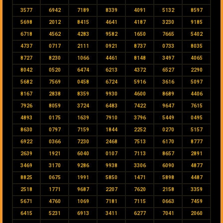
3577
6942
7189
8339
4091
5132
8597
5698
2012
8415
4641
4187
3230
9185
6718
4562
4283
9582
1650
7665
5402
4737
0717
2111
0921
8737
0733
8035
8727
8230
1066
4461
8148
3497
4065
8042
0520
6474
6213
4372
6527
2290
5682
7569
0458
6724
5916
3616
5097
8167
2838
8359
9930
4600
8689
4406
7926
8059
3724
6483
7422
9647
7615
4893
0175
1639
7910
3796
5449
0495
8630
0797
7159
1844
2252
0270
5157
6922
0366
7230
2468
7513
6170
8777
2639
1921
6040
0107
7113
8657
2891
3469
3170
9286
9938
3306
6090
4877
8825
0675
1991
5850
1471
5898
4487
2518
1771
9687
2207
7620
2158
3359
5671
4760
1069
7181
7115
0663
7459
6415
5231
6913
3411
6277
7041
2060