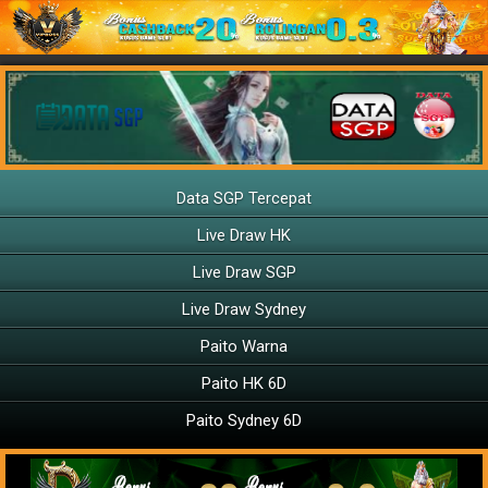
Data SGP Tercepat
Live Draw HK
Live Draw SGP
Live Draw Sydney
Paito Warna
Paito HK 6D
Paito Sydney 6D