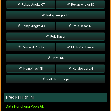
Rekap Angka CT
Rekap Angka 3D
Rekap Angka 2D
Rekap Angka 4D
Pola Dasar All
Pola Dasar
Pembalik Angka
Multi Kombinasi
LN vs DN
Kombinasi 4D
Kolaborasi LN
Kalkulator Togel
Prediksi Hari Ini
Data Hongkong Pools 6D