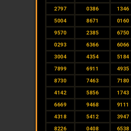
2797
0386
1346
5004
8671
0160
9570
2385
6750
0293
6366
6066
3004
4354
5184
7899
6911
4935
8730
7463
7180
4142
5856
1743
6669
9468
9111
4318
5412
3947
8226
0408
6538