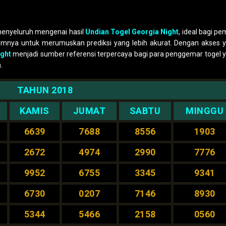
enyeluruh mengenai hasil
Undian Togel Georgia Night
, ideal bagi pe
elumnya untuk merumuskan prediksi yang lebih akurat. Dengan akses 
ight
menjadi sumber referensi terpercaya bagi para penggemar togel 
.
TAHUN 2018
KAMIS
JUMAT
SABTU
MINGGU
6639
7688
8556
1903
2672
4974
2990
7776
9952
6755
3345
9341
6730
0207
7146
8930
5344
5466
2158
0560