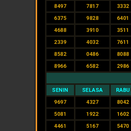
8497
7817
3332
6375
9828
6401
4688
3910
3511
2339
4032
7611
8582
0486
8088
8966
6582
2986
SENIN
SELASA
RABU
9697
4327
8042
5081
1922
1602
4461
5167
5470