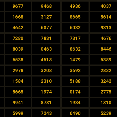
9677
9468
4936
4037
1668
3127
8665
5614
4642
6077
6032
9313
7280
7831
7317
4676
8039
0463
8632
8446
6538
4518
1479
5389
2978
3208
3692
2832
1584
2310
5188
3242
5665
1974
0174
2775
9941
8781
1934
1810
5999
7243
6490
5239