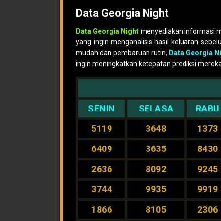
Data Georgia Night
Data Georgia Night
menyediakan informasi m
yang ingin menganalisis hasil keluaran seb
mudah dan pembaruan rutin,
Data Georgia N
ingin meningkatkan ketepatan prediksi mereka
SENIN
SELASA
RABU
5119
3648
1373
6409
3635
8430
2636
8092
9245
3744
9935
9919
1866
8105
2306