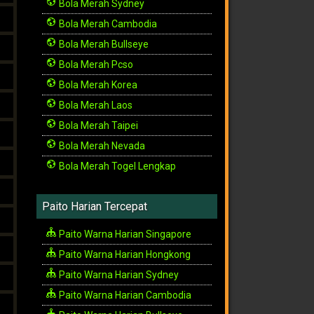
Bola Merah Sydney
Bola Merah Cambodia
Bola Merah Bullseye
Bola Merah Pcso
Bola Merah Korea
Bola Merah Laos
Bola Merah Taipei
Bola Merah Nevada
Bola Merah Togel Lengkap
Paito Harian Tercepat
Paito Warna Harian Singapore
Paito Warna Harian Hongkong
Paito Warna Harian Sydney
Paito Warna Harian Cambodia