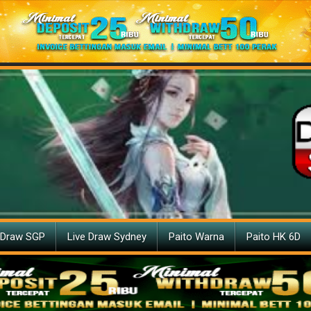
 Draw SGP
Live Draw Sydney
Paito Warna
Paito HK 6D