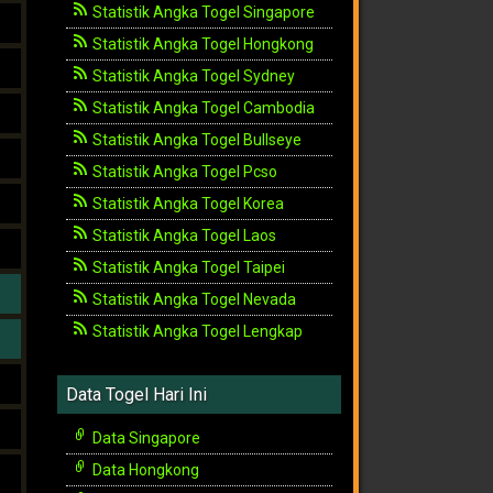
Statistik Angka Togel Singapore
Statistik Angka Togel Hongkong
Statistik Angka Togel Sydney
Statistik Angka Togel Cambodia
Statistik Angka Togel Bullseye
Statistik Angka Togel Pcso
Statistik Angka Togel Korea
Statistik Angka Togel Laos
Statistik Angka Togel Taipei
Statistik Angka Togel Nevada
Statistik Angka Togel Lengkap
Data Togel Hari Ini
Data Singapore
Data Hongkong