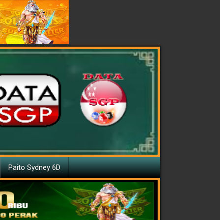
Paito Sydney 6D