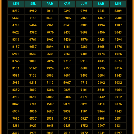
SEN
SEL
RAB
KAM
JUM
SAB
MIN
8230
8982
7011
2390
0798
9243
5309
5640
7153
8635
6906
2065
1367
2588
4708
5464
2961
0143
0385
4394
1907
0623
4382
7076
2435
3608
7456
3043
8311
0761
1960
7436
9576
0920
4294
8157
9637
5894
1181
7380
3968
1776
5905
8540
2543
7260
9405
4074
1026
0746
9800
2024
9717
5913
4035
3673
8131
5162
9924
2753
0688
1726
8016
9581
3135
6805
7691
3495
0684
1143
2989
0213
7110
5967
4713
2192
9032
8352
4800
1306
2823
9101
3648
4064
4210
8691
5007
6484
3170
6432
0912
8043
7781
1507
5879
6829
0410
9076
6934
4856
1697
3039
1101
3864
4143
7990
6537
2539
0913
0827
6809
2651
4281
8929
8048
0425
1752
7297
9131
3309
4975
6045
7613
0072
6249
5697