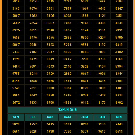
7938
6814
9015
2734
5343
1699
7104
3103
9076
3501
7959
1669
0643
5247
7807
3762
9126
6703
1388
4121
2351
7682
2354
5567
1483
9043
3306
4138
0976
0815
2610
5267
1944
8151
7391
9658
8476
9076
2982
8806
5204
5786
0807
2048
3143
5291
9581
4192
9819
7445
9183
7617
4822
0886
2895
3482
1228
8479
0049
9417
7278
8756
1168
9404
5091
4043
2146
3828
8104
5394
9755
6214
9929
2362
8667
9096
1844
5195
1536
4565
1381
6601
4315
7061
5749
7321
0988
3584
8929
2008
1403
9981
8042
0878
1915
0249
1438
9275
2672
5833
8708
4821
0112
2173
8982
TAHUN 2018
SEN
SEL
RAB
KAM
JUM
SAB
MIN
5020
4757
6115
3691
8200
9159
7445
0681
2028
1938
7320
5579
3610
0611