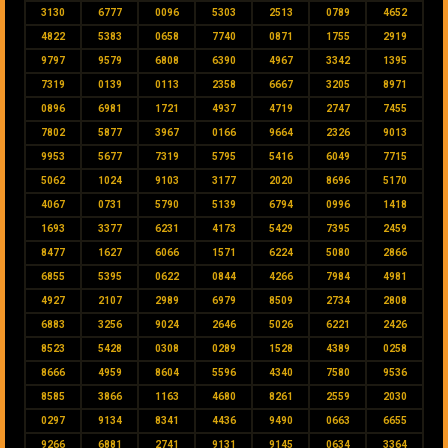
3130
6777
0096
5303
2513
0789
4652
4822
5383
0658
7740
0871
1755
2919
9797
9579
6808
6390
4967
3342
1395
7319
0139
0113
2358
6667
3205
8971
0896
6981
1721
4937
4719
2747
7455
7802
5877
3967
0166
9664
2326
9013
9953
5677
7319
5795
5416
6049
7715
5062
1024
9103
3177
2020
8696
5170
4067
0731
5790
5139
6794
0996
1418
1693
3377
6231
4173
5429
7395
2459
8477
1627
6066
1571
6224
5080
2866
6855
5395
0622
0844
4266
7984
4981
4927
2107
2989
6979
8509
2734
2808
6883
3256
9024
2646
5026
6221
2426
8523
5428
0308
0289
1528
4389
0258
8666
4959
8604
5596
4340
7580
9536
8585
3866
1163
4680
8261
2559
2030
0297
9134
8341
4436
9490
0663
6655
9266
6881
2741
9131
9145
0634
3364