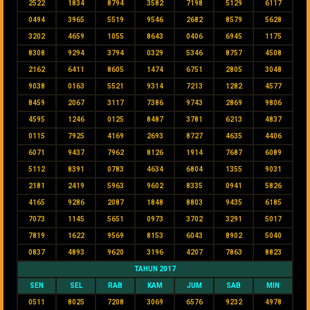
2522
1834
8794
3582
7198
5129
6117
0494
3965
5519
9546
2682
8579
5628
3202
4659
1055
8643
0406
6945
1175
8308
9294
3794
0329
5346
8757
4508
2162
6411
8605
1474
6751
2805
3048
9038
0163
5521
9314
7213
1282
4577
8459
2067
3117
7386
9743
2869
9806
4595
1246
0125
8487
3781
6213
4837
0115
7925
4169
2693
8727
4635
4406
6071
9437
7962
8126
1914
7687
6089
5112
8391
0783
4634
6804
1355
9031
2181
2419
5963
9602
8335
0941
5826
4165
9286
2087
1848
8803
9435
6185
7073
1145
5651
0973
3702
3291
5017
7819
1622
9569
8153
6043
8902
5040
0837
4893
9620
3196
4207
7863
8823
TAHUN 2017
SEN
SEL
RAB
KAM
JUM
SAB
MIN
0511
8025
7208
3069
6576
9232
4978