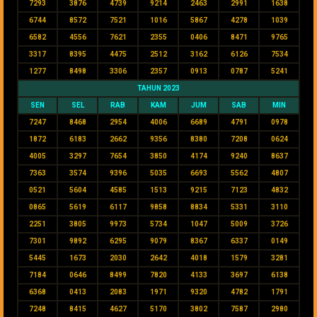
7293
3876
4739
9214
2463
2991
1638
6744
8572
7521
1016
5867
4278
1039
6582
4556
7621
2355
0406
8471
9765
3317
8395
4475
2512
3162
6126
7534
1277
8498
3306
2357
0913
0787
5241
TAHUN 2023
SEN
SEL
RAB
KAM
JUM
SAB
MIN
7247
8468
2954
4006
6689
4791
0978
1872
6183
2662
9356
8380
7208
0624
4005
3297
7654
3850
4174
9240
8637
7363
3574
9396
5035
6693
5562
4807
0521
5604
4585
1513
9215
7123
4832
0865
5619
6117
9858
8834
5331
3110
2251
3805
9973
5734
1047
5009
3726
7301
9892
6295
9079
8367
6337
0149
5445
1673
2030
2642
4018
1579
3281
7184
0646
8499
7820
4133
3697
6138
6368
0413
2083
1971
9320
4782
1791
7248
8415
4627
5170
3802
7587
2980