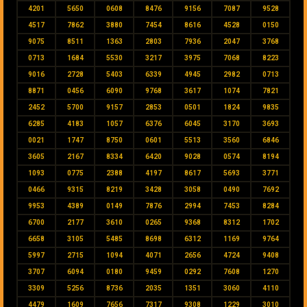
4201
5650
0608
8476
9156
7087
9528
4517
7862
3880
7454
8616
4528
0150
9075
8511
1363
2803
7936
2047
3768
0713
1684
5530
3217
3975
7068
8223
9016
2728
5403
6339
4945
2982
0713
8871
0456
6090
9768
3617
1074
7821
2452
5700
9157
2853
0501
1824
9835
6285
4183
1057
6376
6045
3170
3693
0021
1747
8750
0601
5513
3560
6846
3605
2167
8334
6420
9028
0574
8194
1093
0775
2388
4197
8617
5693
3771
0466
9315
8219
3428
3058
0490
7692
9953
4389
0149
7876
2994
7453
8284
6700
2177
3610
0265
9368
8312
1702
6658
3105
5485
8698
6312
1169
9764
5997
2715
1094
4071
2656
4724
9408
3707
6094
0180
9459
0292
7608
1270
3309
5256
8736
2035
1351
3060
4110
4479
1609
7656
7317
9308
1229
3010