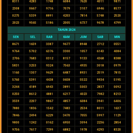
8311
4283
1748
6084
7620
4011
9871
2308
0667
9716
7079
3107
6946
8577
0275
5339
8891
4203
7814
5748
2520
2023
9565
5186
2005
6737
9678
4799
TAHUN 2024
SEN
SEL
RAB
KAM
JUM
SAB
MIN
8671
1659
3387
9677
8948
2712
0551
9764
5702
6376
3300
1057
6143
4084
2706
7683
0312
8157
9133
4368
8388
5831
3253
9324
7563
4935
3018
0979
1160
1307
9629
6487
8931
2519
7815
5760
5391
4438
0658
5522
9934
5195
3244
4189
6943
3891
5003
2837
0092
0250
8612
4881
6217
4023
7982
8213
3559
2207
9867
4857
6084
3941
6406
7880
1836
1542
7483
2534
8011
1637
7846
2494
6229
3470
7055
5997
1129
9800
1242
0162
6950
3094
2236
2854
9756
7617
7299
6882
1978
4293
8320