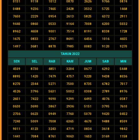
0151
9118
1012
0870
2626
9766
0874
0488
9236
7465
2428
3532
5725
1468
7650
2229
0954
2613
5825
6372
2911
9440
0860
0533
9164
7008
6200
5032
8962
4658
9001
7514
8191
8338
1728
1675
0833
2767
8691
6456
1016
4655
1497
3681
8870
7985
0083
9120
9270
TAHUN 2022
SEN
SEL
RAB
KAM
JUM
SAB
MIN
4509
8730
4851
3204
0677
6292
5448
8895
1420
7479
4757
9220
9438
8036
8270
2344
5271
7500
8735
6782
7017
4526
3796
5631
5002
0308
2789
8976
2651
7422
9090
9299
6493
4076
0587
0630
3690
3867
2936
5151
3795
7610
2756
0623
0949
7760
5070
9420
0452
7240
5009
7008
6365
4670
9488
8509
9011
4123
3243
4719
0834
3618
9842
1441
7084
8761
9063
1653
3169
1158