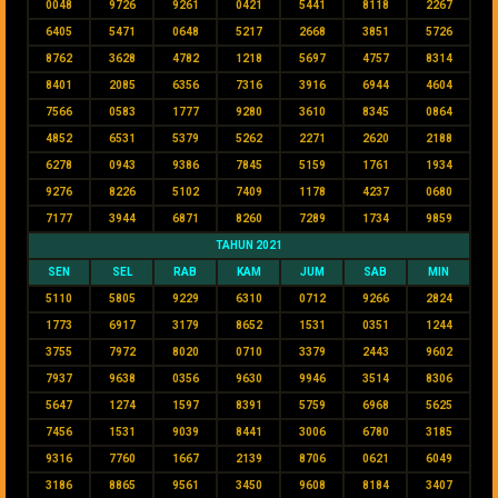
0048
9726
9261
0421
5441
8118
2267
6405
5471
0648
5217
2668
3851
5726
8762
3628
4782
1218
5697
4757
8314
8401
2085
6356
7316
3916
6944
4604
7566
0583
1777
9280
3610
8345
0864
4852
6531
5379
5262
2271
2620
2188
6278
0943
9386
7845
5159
1761
1934
9276
8226
5102
7409
1178
4237
0680
7177
3944
6871
8260
7289
1734
9859
TAHUN 2021
SEN
SEL
RAB
KAM
JUM
SAB
MIN
5110
5805
9229
6310
0712
9266
2824
1773
6917
3179
8652
1531
0351
1244
3755
7972
8020
0710
3379
2443
9602
7937
9638
0356
9630
9946
3514
8306
5647
1274
1597
8391
5759
6968
5625
7456
1531
9039
8441
3006
6780
3185
9316
7760
1667
2139
8706
0621
6049
3186
8865
9561
3450
9608
8184
3407