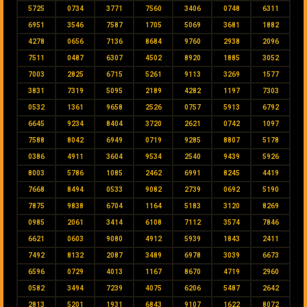
5725
0734
3771
7560
3406
0748
6311
6951
3546
7587
1705
5069
3681
1882
4278
0656
7136
8684
9760
2938
2096
7511
0487
6307
4502
8920
1885
3052
7003
2825
6715
5261
9113
3269
1577
3831
7319
5095
2189
4282
1197
7303
0532
1361
9658
2526
0757
5913
6792
6645
9234
8404
3720
2621
0742
1097
7588
8042
6949
0719
9285
8807
5178
0386
4911
3604
9534
2540
9439
5926
8003
5786
1085
2462
6991
8245
4419
7668
8494
0533
9082
2739
0692
5190
7875
9838
6704
1164
5183
3120
8269
0985
2061
3414
6108
7112
3574
7846
6621
0603
9080
4912
5939
1843
2411
7492
8132
2087
3489
6978
3039
6673
6596
0729
4013
1167
8670
4719
2960
0582
3494
7239
4075
6206
5487
2642
2813
5201
1931
6843
9107
1622
8072