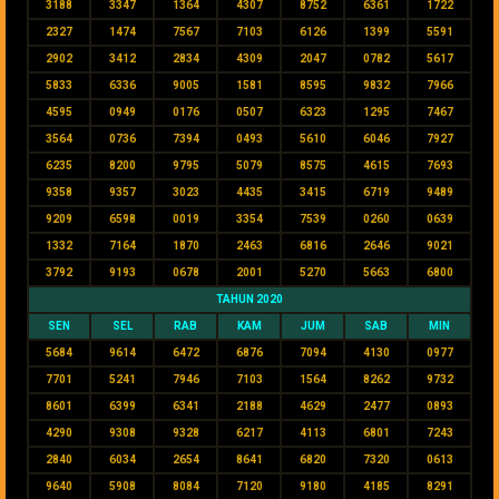
3188
3347
1364
4307
8752
6361
1722
2327
1474
7567
7103
6126
1399
5591
2902
3412
2834
4309
2047
0782
5617
5833
6336
9005
1581
8595
9832
7966
4595
0949
0176
0507
6323
1295
7467
3564
0736
7394
0493
5610
6046
7927
6235
8200
9795
5079
8575
4615
7693
9358
9357
3023
4435
3415
6719
9489
9209
6598
0019
3354
7539
0260
0639
1332
7164
1870
2463
6816
2646
9021
3792
9193
0678
2001
5270
5663
6800
TAHUN 2020
SEN
SEL
RAB
KAM
JUM
SAB
MIN
5684
9614
6472
6876
7094
4130
0977
7701
5241
7946
7103
1564
8262
9732
8601
6399
6341
2188
4629
2477
0893
4290
9308
9328
6217
4113
6801
7243
2840
6034
2654
8641
6820
7320
0613
9640
5908
8084
7120
9180
4185
8291