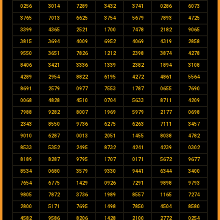
0256
3014
7289
3432
3741
0286
6073
3765
7013
6625
3754
5679
7893
4725
3399
4365
2521
1700
7478
2182
9065
3815
3694
4009
6952
4069
4319
2858
9550
3651
7826
1212
2398
3874
4278
8406
3421
3336
1339
2382
1894
3108
4289
2954
8822
6195
4272
4861
5564
8691
2579
0977
7553
1787
0655
7690
0068
4828
4510
0704
5633
8711
4209
7988
9282
8007
1969
5979
2177
0698
2343
8550
9736
6275
6263
7111
3457
9010
6287
0013
2051
1455
8038
4782
8533
5352
2495
8732
4241
4239
0302
8189
8287
9795
1707
0171
5672
9677
8534
0680
3579
9330
9441
6344
3400
7654
6775
1429
0926
7291
9898
9793
9805
7872
3736
1989
8557
1165
7274
2800
5171
7695
1498
7850
4504
8580
4582
9586
8206
1428
2100
2772
0254