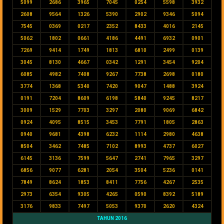
5099
2686
3965
7045
0254
5598
3932
2608
9564
1326
5390
2902
9346
5094
7545
0369
0217
2352
8433
4016
2145
5062
1802
0661
4186
4491
6932
0901
7269
9414
1749
1813
6810
2499
0139
3045
8130
4667
0342
1291
3454
9204
6085
4982
7408
9267
7738
2698
0180
3774
1368
5340
7420
9047
1488
3924
0191
7204
8609
6198
5840
9245
8217
3009
1529
7703
3297
2080
9069
6842
0924
4095
8515
3453
7791
1805
2863
0940
9681
4398
6232
1114
2980
4638
8504
3462
7485
7102
8993
4737
6027
6145
3136
7599
5647
2741
7965
3297
6856
9077
6281
2054
3504
5236
0141
7849
8624
1853
8411
7756
4267
2535
2973
6354
9305
4265
0590
8392
5189
3176
9833
7497
5053
9370
2620
4324
TAHUN 2016