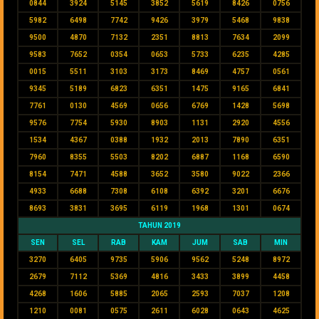
0844
3924
5145
3852
5619
8426
0756
5982
6498
7742
9426
3979
5468
9838
9500
4870
7132
2351
8813
7634
2099
9583
7652
0354
0653
5733
6235
4285
0015
5511
3103
3173
8469
4757
0561
9345
5189
6823
6351
1475
9165
6841
7761
0130
4569
0656
6769
1428
5698
9576
7754
5930
8903
1131
2920
4556
1534
4367
0388
1932
2013
7890
6351
7960
8355
5503
8202
6887
1168
6590
8154
7471
4588
3652
3580
9022
2366
4933
6688
7308
6108
6392
3201
6676
8693
3831
3695
6119
1968
1301
0674
TAHUN 2019
SEN
SEL
RAB
KAM
JUM
SAB
MIN
3270
6405
9735
5906
9562
5248
8972
2679
7112
5369
4816
3433
3899
4458
4268
1606
5885
2065
2593
7037
1208
1210
0081
0575
2611
6028
0643
4625