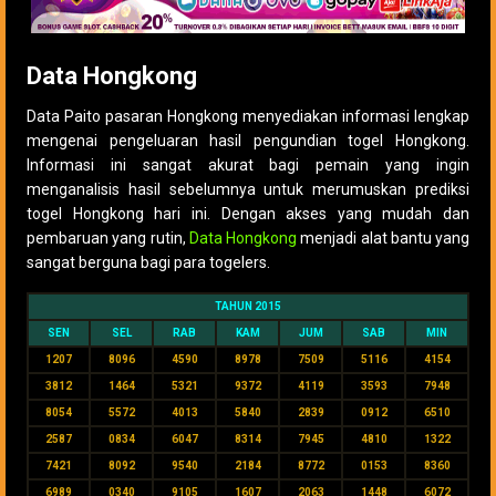
Data Hongkong
Data Paito pasaran Hongkong menyediakan informasi lengkap
mengenai pengeluaran hasil pengundian togel Hongkong.
Informasi ini sangat akurat bagi pemain yang ingin
menganalisis hasil sebelumnya untuk merumuskan prediksi
togel Hongkong hari ini. Dengan akses yang mudah dan
pembaruan yang rutin,
Data Hongkong
menjadi alat bantu yang
sangat berguna bagi para togelers.
TAHUN 2015
SEN
SEL
RAB
KAM
JUM
SAB
MIN
1207
8096
4590
8978
7509
5116
4154
3812
1464
5321
9372
4119
3593
7948
8054
5572
4013
5840
2839
0912
6510
2587
0834
6047
8314
7945
4810
1322
7421
8092
9540
2184
8772
0153
8360
6989
0340
9105
1607
2063
1448
6072