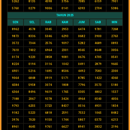
5262
8135
4598
3756
7085
6159
7901
5760
0279
9006
0141
6393
2704
5386
TAHUN 2025
SEN
SEL
RAB
KAM
JUM
SAB
MIN
8962
4578
3045
2953
6474
9781
7268
9873
8336
5046
6293
0682
3900
2763
3572
7344
2576
9097
5282
4689
0893
7610
7402
6964
2301
8565
8648
3056
0174
9220
3858
9081
0676
4705
0541
8224
0194
3116
1042
0491
2879
9665
6901
5216
1695
8506
4492
7583
2300
9064
6848
0919
5171
8785
1422
4360
6584
5958
3074
1808
7796
3573
5180
6364
8496
9619
1765
0305
4802
1537
7188
2067
9378
3424
4964
0540
4056
9793
6255
3723
8437
0516
4931
1834
9182
5223
6818
2591
7532
1065
8482
3976
7020
9150
1744
5807
0373
6213
8961
4645
9761
6627
8941
3832
2196