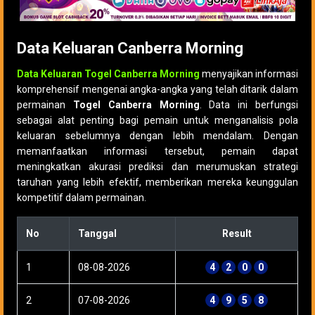
Data Keluaran Canberra Morning
Data Keluaran Togel Canberra Morning
menyajikan informasi
komprehensif mengenai angka-angka yang telah ditarik dalam
permainan
Togel Canberra Morning
. Data ini berfungsi
sebagai alat penting bagi pemain untuk menganalisis pola
keluaran sebelumnya dengan lebih mendalam. Dengan
memanfaatkan informasi tersebut, pemain dapat
meningkatkan akurasi prediksi dan merumuskan strategi
taruhan yang lebih efektif, memberikan mereka keunggulan
kompetitif dalam permainan.
No
Tanggal
Result
1
08-08-2026
4
2
0
0
2
07-08-2026
4
9
5
8