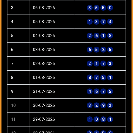
3
06-08-2026
3
5
5
0
4
05-08-2026
1
3
7
4
5
04-08-2026
2
6
1
8
6
03-08-2026
6
5
2
5
7
02-08-2026
2
1
7
3
8
01-08-2026
8
7
5
1
9
31-07-2026
4
6
7
5
10
30-07-2026
3
2
9
2
11
29-07-2026
1
0
8
1