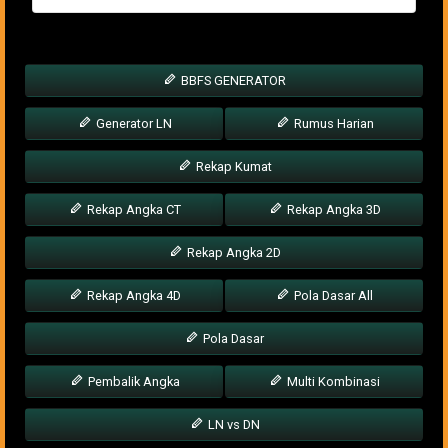
BBFS GENERATOR
Generator LN
Rumus Harian
Rekap Kumat
Rekap Angka CT
Rekap Angka 3D
Rekap Angka 2D
Rekap Angka 4D
Pola Dasar All
Pola Dasar
Pembalik Angka
Multi Kombinasi
LN vs DN