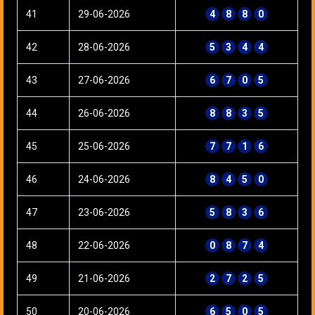
41
29-06-2026
4
8
8
0
42
28-06-2026
5
3
4
4
43
27-06-2026
6
7
0
5
44
26-06-2026
8
8
3
5
45
25-06-2026
7
7
1
6
46
24-06-2026
8
4
5
0
47
23-06-2026
5
8
3
6
48
22-06-2026
0
8
7
4
49
21-06-2026
2
7
2
5
50
20-06-2026
6
5
0
5