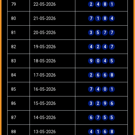
79
22-05-2026
2
4
8
1
80
21-05-2026
7
1
8
4
81
20-05-2026
3
5
7
7
82
19-05-2026
4
2
4
7
83
18-05-2026
9
0
4
5
84
17-05-2026
2
6
6
8
85
16-05-2026
7
4
0
1
86
15-05-2026
3
2
9
6
87
14-05-2026
6
7
5
5
88
13-05-2026
4
1
6
8