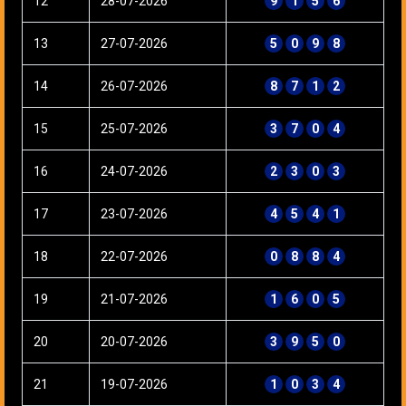
12
28-07-2026
9
1
5
6
13
27-07-2026
5
0
9
8
14
26-07-2026
8
7
1
2
15
25-07-2026
3
7
0
4
16
24-07-2026
2
3
0
3
17
23-07-2026
4
5
4
1
18
22-07-2026
0
8
8
4
19
21-07-2026
1
6
0
5
20
20-07-2026
3
9
5
0
21
19-07-2026
1
0
3
4