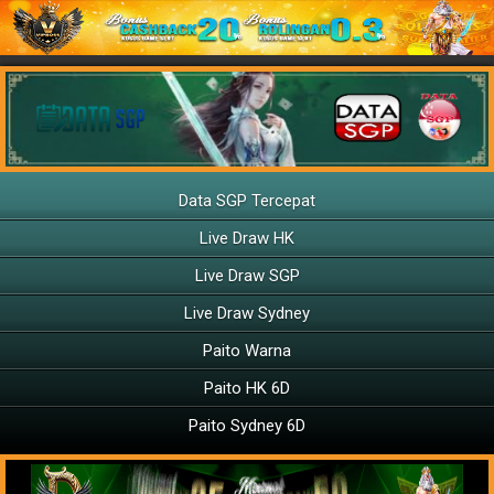
Data SGP Tercepat
Live Draw HK
Live Draw SGP
Live Draw Sydney
Paito Warna
Paito HK 6D
Paito Sydney 6D