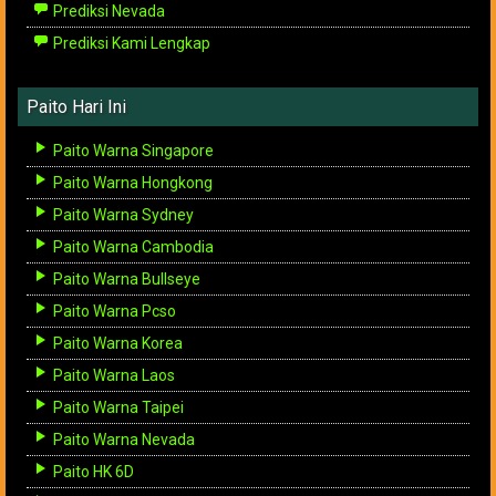
Prediksi Nevada
Prediksi Kami Lengkap
Paito Hari Ini
Paito Warna Singapore
Paito Warna Hongkong
Paito Warna Sydney
Paito Warna Cambodia
Paito Warna Bullseye
Paito Warna Pcso
Paito Warna Korea
Paito Warna Laos
Paito Warna Taipei
Paito Warna Nevada
Paito HK 6D