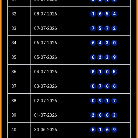
32
08-07-2026
1
6
5
4
33
07-07-2026
7
5
7
2
34
06-07-2026
6
4
3
0
35
05-07-2026
6
2
3
9
36
04-07-2026
8
1
0
5
37
03-07-2026
0
7
6
6
38
02-07-2026
0
9
1
7
39
01-07-2026
2
6
6
3
40
30-06-2026
6
1
6
9