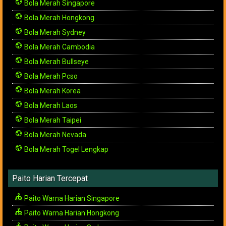
Bola Merah Singapore
Bola Merah Hongkong
Bola Merah Sydney
Bola Merah Cambodia
Bola Merah Bullseye
Bola Merah Pcso
Bola Merah Korea
Bola Merah Laos
Bola Merah Taipei
Bola Merah Nevada
Bola Merah Togel Lengkap
Paito Harian Tercepat
Paito Warna Harian Singapore
Paito Warna Harian Hongkong