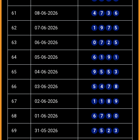
61
08-06-2026
4
7
3
6
62
07-06-2026
1
9
7
5
63
06-06-2026
0
7
2
5
64
05-06-2026
6
1
9
1
65
04-06-2026
9
5
5
3
66
03-06-2026
5
4
7
8
67
02-06-2026
1
1
8
9
68
01-06-2026
6
7
9
0
69
31-05-2026
7
5
2
3