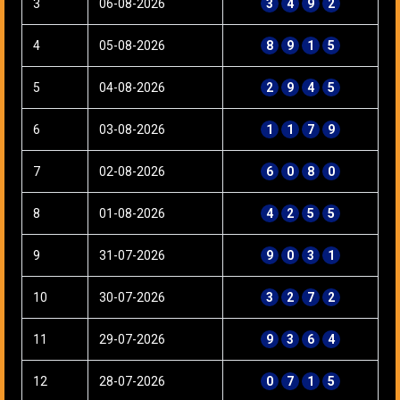
3
06-08-2026
3
4
9
2
4
05-08-2026
8
9
1
5
5
04-08-2026
2
9
4
5
6
03-08-2026
1
1
7
9
7
02-08-2026
6
0
8
0
8
01-08-2026
4
2
5
5
9
31-07-2026
9
0
3
1
10
30-07-2026
3
2
7
2
11
29-07-2026
9
3
6
4
12
28-07-2026
0
7
1
5