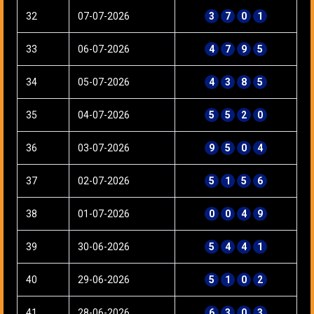
32
07-07-2026
3
7
0
1
33
06-07-2026
4
7
9
5
34
05-07-2026
4
3
8
5
35
04-07-2026
5
5
2
0
36
03-07-2026
9
5
0
4
37
02-07-2026
5
1
5
6
38
01-07-2026
0
0
4
9
39
30-06-2026
5
4
4
1
40
29-06-2026
5
1
0
2
41
28-06-2026
6
3
0
3