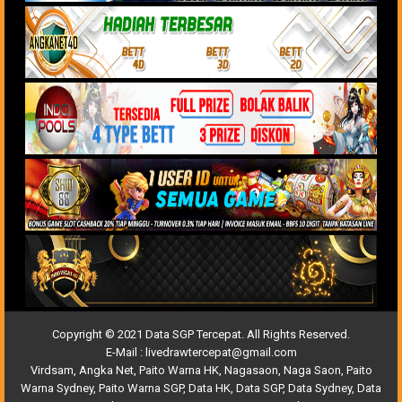
Copyright © 2021 Data SGP Tercepat. All Rights Reserved.
E-Mail :
livedrawtercepat@gmail.com
Virdsam
,
Angka Net
,
Paito Warna HK
,
Nagasaon
,
Naga Saon
,
Paito
Warna Sydney
,
Paito Warna SGP
,
Data HK
,
Data SGP
,
Data Sydney
,
Data