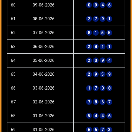
60
09-06-2026
0
9
4
6
61
08-06-2026
2
7
9
1
62
07-06-2026
8
1
5
5
63
06-06-2026
2
8
1
1
64
05-06-2026
2
0
9
4
65
04-06-2026
2
9
5
9
66
03-06-2026
1
7
0
8
67
02-06-2026
7
8
6
7
68
01-06-2026
5
4
4
6
69
31-05-2026
6
6
7
3