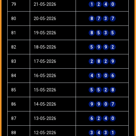
79
21-05-2026
1
2
4
0
80
20-05-2026
8
7
3
7
81
19-05-2026
8
5
3
5
82
18-05-2026
5
9
9
2
83
17-05-2026
2
8
2
9
84
16-05-2026
4
1
0
6
85
15-05-2026
5
5
2
8
86
14-05-2026
9
9
0
7
87
13-05-2026
6
2
4
0
88
12-05-2026
3
4
3
1