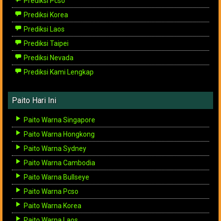
Prediksi Pcso
Prediksi Korea
Prediksi Laos
Prediksi Taipei
Prediksi Nevada
Prediksi Kami Lengkap
Paito Hari Ini
Paito Warna Singapore
Paito Warna Hongkong
Paito Warna Sydney
Paito Warna Cambodia
Paito Warna Bullseye
Paito Warna Pcso
Paito Warna Korea
Paito Warna Laos