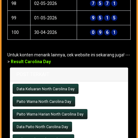
98
02-05-2026
7
5
7
1
99
01-05-2026
9
5
1
5
100
30-04-2026
0
9
6
1
Untuk konten menarik lainnya, cek website ini sekarang juga! ---
>
Result Carolina Day
POST TERKAIT
Data Keluaran North Carolina Day
Paito Warna North Carolina Day
Paito Warna Harian North Carolina Day
Data Paito North Carolina Day