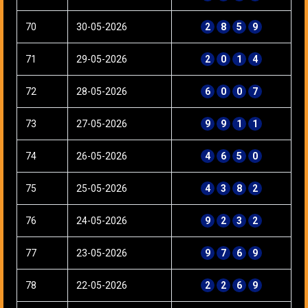
70
30-05-2026
2
8
5
9
71
29-05-2026
2
0
1
4
72
28-05-2026
6
0
0
7
73
27-05-2026
9
9
1
1
74
26-05-2026
4
6
5
0
75
25-05-2026
4
3
8
2
76
24-05-2026
9
2
3
2
77
23-05-2026
9
7
6
9
78
22-05-2026
2
2
6
9