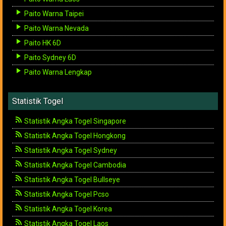
Paito Warna Taipei
Paito Warna Nevada
Paito HK 6D
Paito Sydney 6D
Paito Warna Lengkap
Statistik Togel
Statistik Angka Togel Singapore
Statistik Angka Togel Hongkong
Statistik Angka Togel Sydney
Statistik Angka Togel Cambodia
Statistik Angka Togel Bullseye
Statistik Angka Togel Pcso
Statistik Angka Togel Korea
Statistik Angka Togel Laos