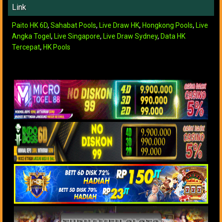
Link
Paito HK 6D
,
Sahabat Pools
,
Live Draw HK
,
Hongkong Pools
,
Live
Angka Togel
,
Live Singapore
,
Live Draw Sydney
,
Data HK
Tercepat
,
HK Pools