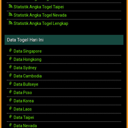
Statistik Angka Togel Taipei
Statistik Angka Togel Nevada
Statistik Angka Togel Lengkap
Data Togel Hari Ini
Data Singapore
Data Hongkong
Data Sydney
Data Cambodia
Data Bullseye
Data Pcso
Data Korea
Data Laos
Data Taipei
Data Nevada