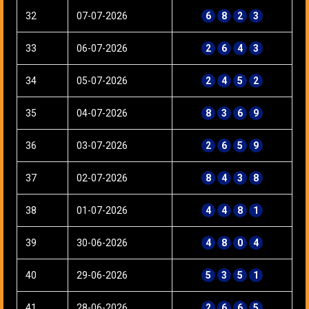
32
07-07-2026
6
8
2
3
33
06-07-2026
2
6
4
3
34
05-07-2026
2
4
5
2
35
04-07-2026
8
3
6
9
36
03-07-2026
2
6
5
9
37
02-07-2026
8
4
3
8
38
01-07-2026
4
4
8
1
39
30-06-2026
4
8
0
4
40
29-06-2026
5
3
5
1
41
28-06-2026
2
6
6
5