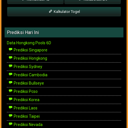
Kalkulator Togel
Prediksi Hari Ini
Data Hongkong Pools 6D
Prediksi Singapore
Prediksi Hongkong
Prediksi Sydney
Prediksi Cambodia
Prediksi Bullseye
Prediksi Pcso
Prediksi Korea
Prediksi Laos
Prediksi Taipei
Prediksi Nevada