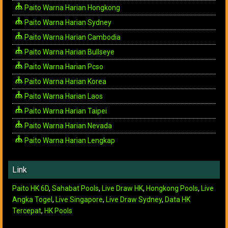
Paito Warna Harian Hongkong
Paito Warna Harian Sydney
Paito Warna Harian Cambodia
Paito Warna Harian Bullseye
Paito Warna Harian Pcso
Paito Warna Harian Korea
Paito Warna Harian Laos
Paito Warna Harian Taipei
Paito Warna Harian Nevada
Paito Warna Harian Lengkap
Link
Paito HK 6D
,
Sahabat Pools
,
Live Draw HK
,
Hongkong Pools
,
Live
Angka Togel
,
Live Singapore
,
Live Draw Sydney
,
Data HK
Tercepat
,
HK Pools