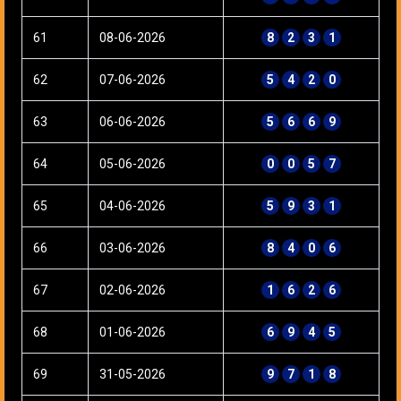
61
08-06-2026
8
2
3
1
62
07-06-2026
5
4
2
0
63
06-06-2026
5
6
6
9
64
05-06-2026
0
0
5
7
65
04-06-2026
5
9
3
1
66
03-06-2026
8
4
0
6
67
02-06-2026
1
6
2
6
68
01-06-2026
6
9
4
5
69
31-05-2026
9
7
1
8