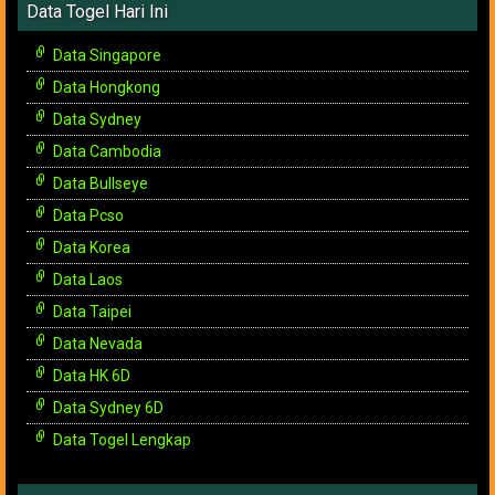
Data Togel Hari Ini
Data Singapore
Data Hongkong
Data Sydney
Data Cambodia
Data Bullseye
Data Pcso
Data Korea
Data Laos
Data Taipei
Data Nevada
Data HK 6D
Data Sydney 6D
Data Togel Lengkap