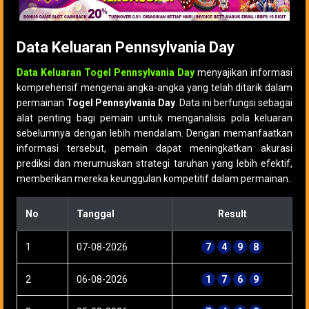
Data Keluaran Pennsylvania Day
Data Keluaran Togel Pennsylvania Day
menyajikan informasi
komprehensif mengenai angka-angka yang telah ditarik dalam
permainan
Togel Pennsylvania Day
. Data ini berfungsi sebagai
alat penting bagi pemain untuk menganalisis pola keluaran
sebelumnya dengan lebih mendalam. Dengan memanfaatkan
informasi tersebut, pemain dapat meningkatkan akurasi
prediksi dan merumuskan strategi taruhan yang lebih efektif,
memberikan mereka keunggulan kompetitif dalam permainan.
No
Tanggal
Result
1
07-08-2026
7
4
9
8
2
06-08-2026
1
7
6
9