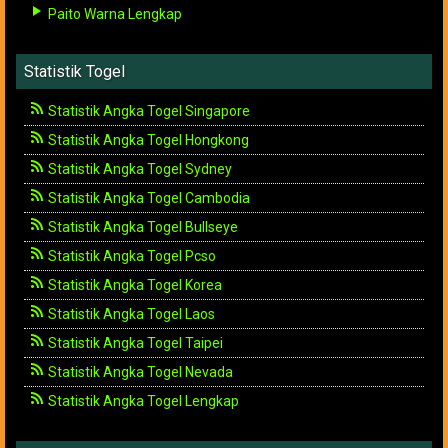
Paito Warna Lengkap
Statistik Togel
Statistik Angka Togel Singapore
Statistik Angka Togel Hongkong
Statistik Angka Togel Sydney
Statistik Angka Togel Cambodia
Statistik Angka Togel Bullseye
Statistik Angka Togel Pcso
Statistik Angka Togel Korea
Statistik Angka Togel Laos
Statistik Angka Togel Taipei
Statistik Angka Togel Nevada
Statistik Angka Togel Lengkap