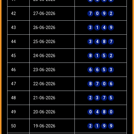
42
27-06-2026
7
0
9
2
43
26-06-2026
3
1
4
9
44
25-06-2026
3
4
8
7
45
24-06-2026
8
1
5
2
46
23-06-2026
6
6
5
3
47
22-06-2026
8
7
0
6
48
21-06-2026
2
3
7
5
49
20-06-2026
0
4
8
0
50
19-06-2026
2
1
9
9