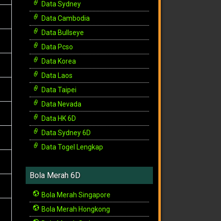
Data Sydney
Data Cambodia
Data Bullseye
Data Pcso
Data Korea
Data Laos
Data Taipei
Data Nevada
Data HK 6D
Data Sydney 6D
Data Togel Lengkap
Bola Merah 6D
Bola Merah Singapore
Bola Merah Hongkong