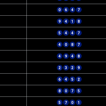
0
6
4
7
9
4
1
8
5
4
4
7
4
0
8
7
4
9
4
8
2
3
2
9
6
4
5
2
8
0
7
5
5
7
0
1