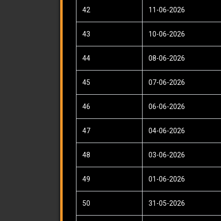
42
11-06-2026
43
10-06-2026
44
08-06-2026
45
07-06-2026
46
06-06-2026
47
04-06-2026
48
03-06-2026
49
01-06-2026
50
31-05-2026