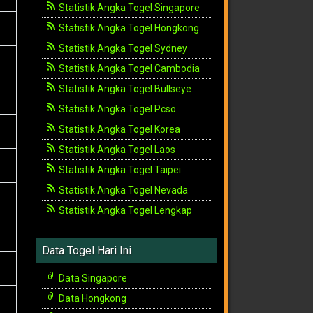
Statistik Angka Togel Singapore
Statistik Angka Togel Hongkong
Statistik Angka Togel Sydney
Statistik Angka Togel Cambodia
Statistik Angka Togel Bullseye
Statistik Angka Togel Pcso
Statistik Angka Togel Korea
Statistik Angka Togel Laos
Statistik Angka Togel Taipei
Statistik Angka Togel Nevada
Statistik Angka Togel Lengkap
Data Togel Hari Ini
Data Singapore
Data Hongkong