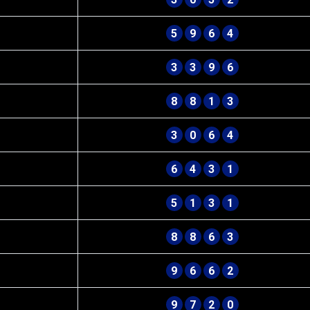
5
9
6
4
3
3
9
6
8
8
1
3
3
0
6
4
6
4
3
1
5
1
3
1
8
8
6
3
9
6
6
2
9
7
2
0