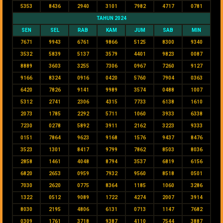
5353
8436
2940
3101
7982
4717
0781
TAHUN 2024
SEN
SEL
RAB
KAM
JUM
SAB
MIN
7671
9943
6761
9866
5125
8300
9340
3532
5839
5137
3579
4401
9823
0087
8889
3603
3255
7306
0967
7260
9127
9166
8324
0916
0420
5760
7904
0363
6420
7826
9141
9989
3574
0488
1007
5312
2741
2306
4315
7733
6138
1610
2073
1785
2292
5711
1060
3933
6338
7230
0278
5892
3911
2162
3223
9333
0151
7864
9623
9168
1576
9437
8476
3523
1301
8417
9799
7862
8503
8036
2858
1461
4048
8794
3537
6819
6156
6820
2653
0959
7932
9560
8518
0501
7030
2620
0775
8364
1185
1060
3286
1322
0512
9089
1722
4274
2007
3914
8030
2195
4806
6131
0713
1147
7682
0309
1761
3718
9387
4110
7544
3887