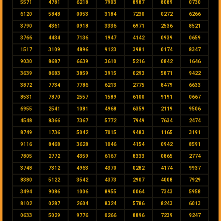
5571
4781
6218
7903
8987
8089
0730
6120
5848
0053
3184
7230
0272
6266
3790
4361
0918
3336
6971
2536
8521
3766
4434
7136
1947
4142
0939
0659
1517
3109
4896
9123
3981
0174
8347
9030
8687
6639
3610
5216
0842
1646
3639
8683
3859
3915
0293
5871
9422
3872
7734
7786
6213
2775
8479
6633
8531
7870
2557
1589
6100
9191
0667
6955
2541
1081
4968
6359
2119
9506
4548
8366
7367
5772
7949
7634
2474
8749
1736
5042
7015
9483
1165
3191
9116
8468
3628
1046
4154
0942
8591
7805
2772
4359
6167
8333
0865
2774
3748
7312
4963
4370
0282
4174
9937
8380
5122
3542
4373
2907
4008
7929
3494
9086
1006
8955
0064
7343
5958
8102
0287
2604
8324
5786
8243
6013
0633
5029
9776
0266
8896
7239
9247