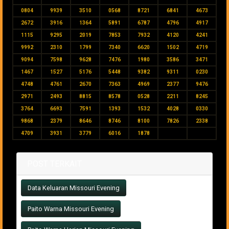
0804
9939
3510
0568
8721
6841
4673
2672
3916
1364
5891
6787
4796
4917
1115
9295
2019
7853
7932
4120
4241
9992
2310
1799
7340
6620
1502
4719
9094
7598
9628
7476
1980
3586
3471
1467
1527
5176
5448
9382
9311
0230
4748
4761
2670
7363
4969
2377
9476
2971
2493
8815
8578
0528
2211
8245
3764
6693
7591
1393
1532
4028
0330
9868
2379
8646
8746
8100
7826
2338
4709
3931
3779
6016
1878
POST TERKAIT
Data Keluaran Missouri Evening
Paito Warna Missouri Evening