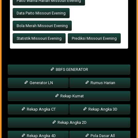
Paito Warna Harian Missouri Evening
Data Paito Missouri Evening
Bola Merah Missouri Evening
Statistik Missouri Evening
Prediksi Missouri Evening
BBFS GENERATOR
Generator LN
Rumus Harian
Rekap Kumat
Rekap Angka CT
Rekap Angka 3D
Rekap Angka 2D
Rekap Angka 4D
Pola Dasar All