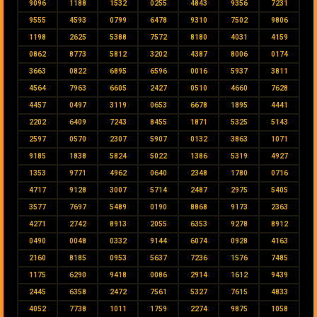
9096
1188
1532
0255
4843
9356
7231
9555
4593
0799
6478
9310
7502
9806
1198
2625
5388
7572
8180
4031
4159
0862
8773
5812
3202
4387
8006
0174
3663
0822
6895
6596
0016
5937
3811
4564
7963
6605
2427
0510
4660
7628
4457
0497
3119
0653
6678
1895
4441
2202
6409
7243
8455
1871
5325
5143
2597
0570
2307
5907
0132
3863
1071
9185
1838
5824
5022
1386
5319
4927
1353
9771
4962
0640
2348
1780
0716
4717
9128
3007
5714
2487
2975
5405
3577
7697
5489
0190
8868
9173
2363
4271
2742
8913
2055
6353
9278
8912
0490
0048
0332
9144
6074
0928
4163
2160
8185
0953
5637
7236
1576
7485
1175
6290
9418
0086
2914
1612
9439
2445
6358
2472
7561
5327
7615
4833
4052
7738
1011
1759
2274
9875
1058