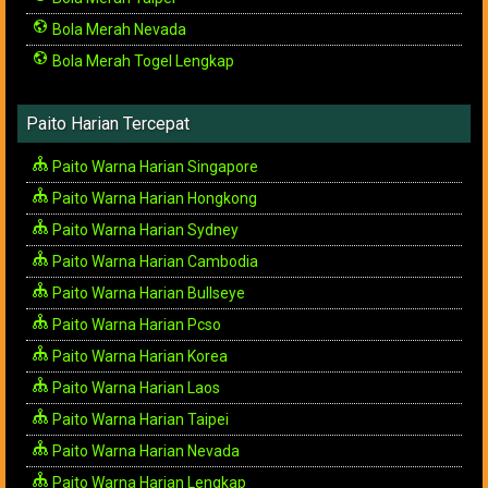
Bola Merah Nevada
Bola Merah Togel Lengkap
Paito Harian Tercepat
Paito Warna Harian Singapore
Paito Warna Harian Hongkong
Paito Warna Harian Sydney
Paito Warna Harian Cambodia
Paito Warna Harian Bullseye
Paito Warna Harian Pcso
Paito Warna Harian Korea
Paito Warna Harian Laos
Paito Warna Harian Taipei
Paito Warna Harian Nevada
Paito Warna Harian Lengkap