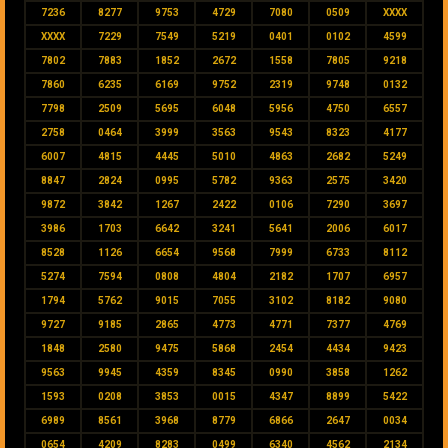
7236
8277
9753
4729
7080
0509
XXXX
XXXX
7229
7549
5219
0401
0102
4599
7802
7883
1852
2672
1558
7805
9218
7860
6235
6169
9752
2319
9748
0132
7798
2509
5695
6048
5956
4750
6557
2758
0464
3999
3563
9543
8323
4177
6007
4815
4445
5010
4863
2682
5249
8847
2824
0995
5782
9363
2575
3420
9872
3842
1267
2422
0106
7290
3697
3986
1703
6642
3241
5641
2006
6017
8528
1126
6654
9568
7999
6733
8112
5274
7594
0808
4804
2182
1707
6957
1794
5762
9015
7055
3102
8182
9080
9727
9185
2865
4773
4771
7377
4769
1848
2580
9475
5868
2454
4434
9423
9563
9945
4359
8345
0990
3858
1262
1593
0208
3853
0015
4347
8899
5422
6989
8561
3968
8779
6866
2647
0034
0654
4209
8283
0499
6340
4562
2134