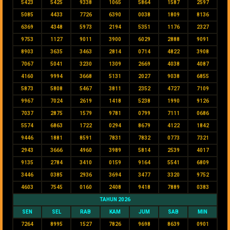
5423
5425
9338
1065
5864
1587
2597
5085
4433
7726
6390
0038
1809
8136
6369
4348
5973
2194
5351
1176
2327
9753
1127
9011
3900
6029
2888
9091
8903
3635
3463
2814
0714
4822
3908
7067
5041
3230
1309
2669
4038
4087
4160
9994
3668
5131
2027
9038
6855
5873
5808
5467
3811
2352
4727
7109
9967
7024
2619
1418
5238
1990
9126
7037
2875
1579
9781
0799
7111
0686
5574
6863
1722
0294
8679
4122
1842
9446
1881
8591
7831
7832
0773
7321
2943
3666
4960
3989
5814
2539
4017
9135
2784
3410
0159
9164
5541
6809
3446
0385
2936
3694
3477
3320
9752
4603
7545
0160
2408
9418
7889
0383
TAHUN 2026
SEN
SEL
RAB
KAM
JUM
SAB
MIN
7264
8995
1527
7826
9698
8639
0901