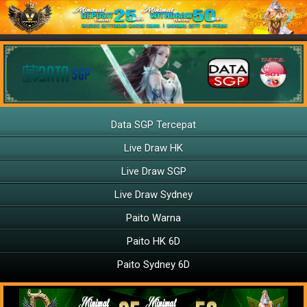
Data SGP Tercepat
Live Draw HK
Live Draw SGP
Live Draw Sydney
Paito Warna
Paito HK 6D
Paito Sydney 6D