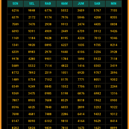
SEN
SEL
RAB
KAM
JUM
SAB
MIN
6216
9848
6776
5032
3659
5767
7155
6379
2172
9174
7976
5846
4208
8355
7589
7470
2938
9913
2474
4435
0838
6093
9391
4909
2449
6739
3912
9426
1169
1184
9628
8195
4224
7013
9346
1341
9820
0895
6227
1035
9735
8214
6339
8983
2970
9440
6106
3236
3928
9978
4280
9901
1784
1890
5922
7118
5689
5532
7114
4822
1416
0303
3419
8772
7892
2319
1051
6920
9707
2096
1489
0734
7102
0170
7771
8051
9302
0349
9249
0845
1502
7706
1311
2244
9369
3475
0985
5198
6876
6982
1316
7807
8955
7608
8529
8018
1962
0900
0596
6025
7840
6033
2899
3232
9322
7698
4681
7488
2286
6414
9432
9312
0147
8090
6102
9810
4164
9629
8414
8202
5824
9839
7810
1673
1621
8899