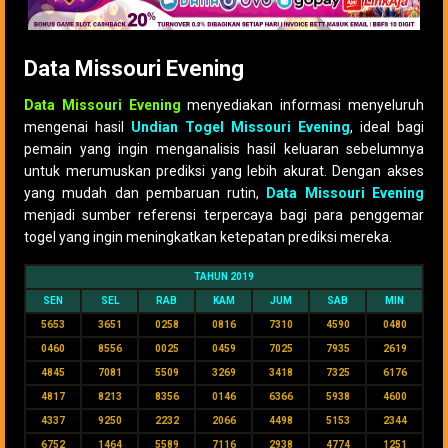
Data Missouri Evening
Data Missouri Evening
menyediakan informasi menyeluruh
mengenai hasil
Undian Togel Missouri Evening
, ideal bagi
pemain yang ingin menganalisis hasil keluaran sebelumnya
untuk merumuskan prediksi yang lebih akurat. Dengan akses
yang mudah dan pembaruan rutin,
Data Missouri Evening
menjadi sumber referensi terpercaya bagi para penggemar
togel yang ingin meningkatkan ketepatan prediksi mereka.
TAHUN 2019
SEN
SEL
RAB
KAM
JUM
SAB
MIN
5653
3651
0258
0816
7310
4590
0480
0460
8556
0025
0459
7025
7935
2619
4845
7081
5509
3269
3418
7325
6176
4817
8213
8356
0146
6366
5938
4600
4337
9250
2232
2066
4498
5153
2344
6752
1464
5589
7116
2938
4774
1251