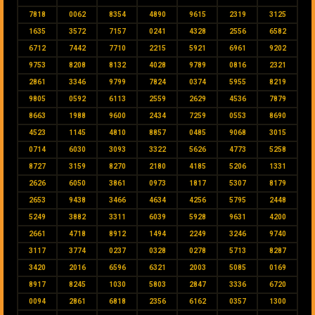
7818
0062
8354
4890
9615
2319
3125
1635
3572
7157
0241
4328
2556
6582
6712
7442
7710
2215
5921
6961
9202
9753
8208
8132
4028
9789
0816
2321
2861
3346
9799
7824
0374
5955
8219
9805
0592
6113
2559
2629
4536
7879
8663
1988
9600
2434
7259
0553
8690
4523
1145
4810
8857
0485
9068
3015
0714
6030
3093
3322
5626
4773
5258
8727
3159
8270
2180
4185
5206
1331
2626
6050
3861
0973
1817
5307
8179
2653
9438
3466
4634
4256
5795
2448
5249
3882
3311
6039
5928
9631
4200
2661
4718
8912
1494
2249
3246
9740
3117
3774
0237
0328
0278
5713
8287
3420
2016
6596
6321
2003
5085
0169
8917
8245
1030
5803
2847
3336
6720
0094
2861
6818
2356
6162
0357
1300