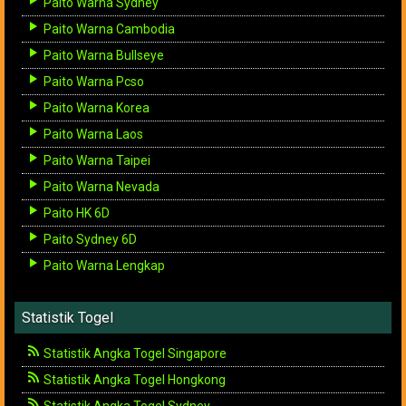
Paito Warna Sydney
Paito Warna Cambodia
Paito Warna Bullseye
Paito Warna Pcso
Paito Warna Korea
Paito Warna Laos
Paito Warna Taipei
Paito Warna Nevada
Paito HK 6D
Paito Sydney 6D
Paito Warna Lengkap
Statistik Togel
Statistik Angka Togel Singapore
Statistik Angka Togel Hongkong