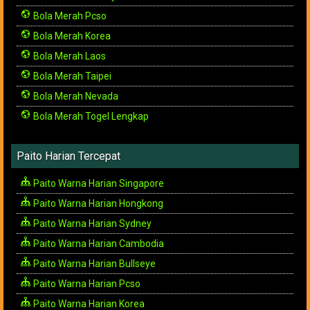
Bola Merah Pcso
Bola Merah Korea
Bola Merah Laos
Bola Merah Taipei
Bola Merah Nevada
Bola Merah Togel Lengkap
Paito Harian Tercepat
Paito Warna Harian Singapore
Paito Warna Harian Hongkong
Paito Warna Harian Sydney
Paito Warna Harian Cambodia
Paito Warna Harian Bullseye
Paito Warna Harian Pcso
Paito Warna Harian Korea