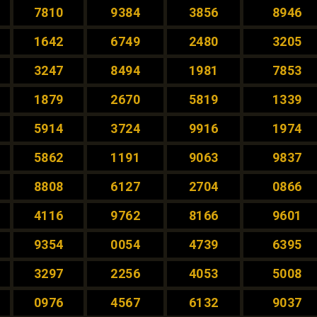
7810
9384
3856
8946
1642
6749
2480
3205
3247
8494
1981
7853
1879
2670
5819
1339
5914
3724
9916
1974
5862
1191
9063
9837
8808
6127
2704
0866
4116
9762
8166
9601
9354
0054
4739
6395
3297
2256
4053
5008
0976
4567
6132
9037