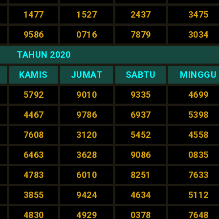
1477
1527
2437
3475
9586
0716
7879
3034
TAHUN 2020
KAMIS
JUMAT
SABTU
MINGGU
5792
9010
9335
4699
4467
9786
6937
5398
7608
3120
5452
4558
6463
3628
9086
0835
4783
6010
8251
7633
3855
9424
4634
5112
4830
4929
0378
7648