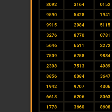
8092
3164
0152
9590
5428
1941
9915
2984
5115
3276
8770
0781
5646
6511
2272
7509
6758
9884
2308
7513
4989
8856
6084
3647
1942
9707
4306
6618
6206
8063
1778
3660
8608