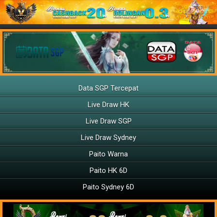
Data SGP Tercepat
Live Draw HK
Live Draw SGP
Live Draw Sydney
Paito Warna
Paito HK 6D
Paito Sydney 6D