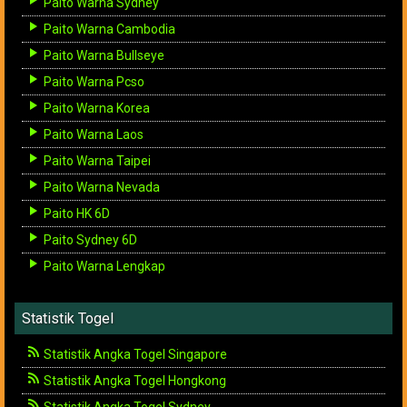
Paito Warna Sydney
Paito Warna Cambodia
Paito Warna Bullseye
Paito Warna Pcso
Paito Warna Korea
Paito Warna Laos
Paito Warna Taipei
Paito Warna Nevada
Paito HK 6D
Paito Sydney 6D
Paito Warna Lengkap
Statistik Togel
Statistik Angka Togel Singapore
Statistik Angka Togel Hongkong