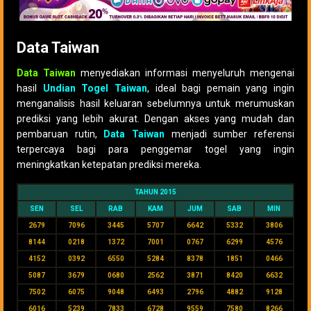
Data Taiwan
Data Taiwan
menyediakan informasi menyeluruh mengenai
hasil
Undian Togel Taiwan
, ideal bagi pemain yang ingin
menganalisis hasil keluaran sebelumnya untuk merumuskan
prediksi yang lebih akurat. Dengan akses yang mudah dan
pembaruan rutin,
Data Taiwan
menjadi sumber referensi
terpercaya bagi para penggemar togel yang ingin
meningkatkan ketepatan prediksi mereka.
TAHUN 2015
SEN
SEL
RAB
KAM
JUM
SAB
MIN
2679
7096
3445
5707
6642
5332
3806
8144
0218
1372
7001
0767
6299
4576
4152
0392
6550
5284
8378
1851
0466
5087
3679
0680
2562
3871
8420
6632
7502
6075
9048
6493
2796
4882
9128
6016
5239
7833
6728
9559
7580
8266