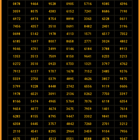
0878
9464
9528
0905
5716
9385
4396
3059
8075
4383
6152
7241
8686
7190
6972
6974
8754
8898
3363
6328
0611
7456
4357
3510
0691
8482
2401
3196
0698
5142
1978
4113
1571
6517
7352
6185
1697
8007
8658
2771
3024
4802
9046
4701
3499
0146
6184
3788
8913
1353
3513
7509
8150
9641
0233
3213
0272
3510
0923
0733
1321
3797
4762
7913
6137
9707
1678
7152
3485
9376
5559
2750
0379
4895
4626
3857
9875
3799
9228
8448
2742
6556
9119
0606
1978
6521
3091
2136
0262
7750
3397
8166
5474
4965
5764
7076
6118
6354
9654
4077
4674
3675
7959
1401
7614
6283
8155
8795
9447
3302
9841
0390
6358
0445
3757
4842
7260
2701
3212
2110
4541
8295
2964
3459
9104
7956
6375
4647
4312
0551
8588
4078
9047