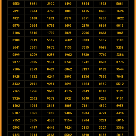
9550
8661
2902
1490
3844
1393
5881
2091
0934
3766
1803
4475
8406
1624
4821
0108
1821
0279
8071
9800
7822
6570
0664
8795
1693
2178
8869
0813
4106
3316
1790
4828
2206
0663
1068
8900
7919
5517
7602
5883
5032
1108
2641
3301
5972
4130
7615
0685
3258
0899
6229
0236
1962
5630
7760
2386
9877
7305
9504
0740
3242
0608
8776
7106
9373
0424
6862
7137
8123
9544
8928
1132
6244
3893
8336
7956
7848
3432
2191
9281
4693
1464
0382
5512
2165
0756
9613
4176
7849
8910
9128
3326
2002
9578
2925
6648
0205
9151
1402
1094
3818
8805
7181
4892
6958
5707
1652
1080
9406
8583
4724
3394
7152
3565
4550
3154
8704
3221
6816
0593
4497
6446
7624
0113
3024
3306
9423
9914
3863
5502
6898
8138
2813