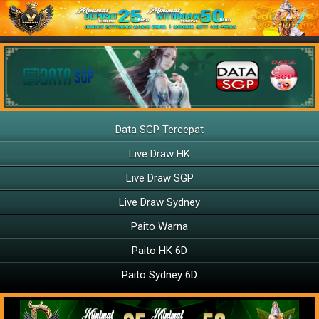
Data SGP Tercepat
Live Draw HK
Live Draw SGP
Live Draw Sydney
Paito Warna
Paito HK 6D
Paito Sydney 6D