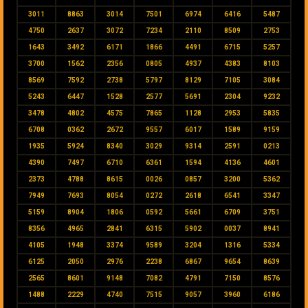
3011
8863
3014
7501
6974
6416
5487
4750
2637
3072
7234
2110
8509
2753
1643
3492
6171
1866
4491
6715
5257
3700
1562
2356
0805
4937
4383
8103
8569
7592
2738
5797
8129
7105
3084
5243
6447
1528
2577
5691
2304
9232
3478
4802
4575
7865
1128
2953
5835
6708
0362
2672
9557
6017
1589
9159
1935
5924
8340
3029
9314
2591
0213
4390
7497
6710
6361
1594
4136
4601
2373
4788
8615
0026
0857
3200
5362
7949
7693
8054
0272
2618
6541
3347
5159
8904
1806
0592
5661
6709
3751
8356
4965
2841
6315
5902
0037
8941
4105
1948
3374
9589
3204
1316
5334
6125
2050
2976
2238
6867
9654
8639
2565
8601
9148
7082
4791
7150
8576
1488
2229
4740
7515
9057
3960
6186