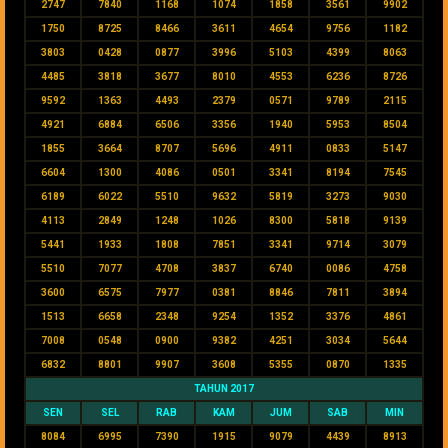
2747
7840
1168
1074
1858
3561
9902
1750
8725
8466
3611
4654
9756
1182
3803
0428
0877
3996
5103
4399
8063
4485
3818
3677
8010
4553
6236
8726
9592
1363
4493
2379
0571
9789
2115
4921
6884
6506
3356
1940
5953
8504
1855
3664
8707
5696
4911
0833
5147
6604
1300
4086
0501
3341
8194
7545
6189
6022
5510
9632
5819
3273
9030
4113
2849
1248
1026
8300
5818
9139
5441
1933
1808
7851
3341
9714
3079
5510
7077
4708
3837
6740
0086
4758
3600
6575
7977
0381
8846
7811
3894
1513
6658
2348
9254
1352
3376
4861
7008
0548
0900
9382
4251
3034
5644
6832
8801
9907
3608
5355
0870
1335
TAHUN 2017
SEN
SEL
RAB
KAM
JUM
SAB
MIN
8084
6995
7390
1915
9079
4439
8913