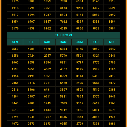
9776
5808
5859
7030
6534
8146
0215
4916
9798
3951
XXXX
9260
4302
5621
3617
8794
5287
8524
6144
5050
7092
8854
6707
0847
7662
6397
6353
8494
3176
4539
0962
4015
0926
9855
0804
TAHUN 2023
SEN
SEL
RAB
KAM
JUM
SAB
MIN
9559
4783
9570
6954
6145
0052
9642
6256
7424
2747
5740
5501
9324
0441
8060
9659
8554
8831
9797
1776
0706
1195
6559
4062
4567
3925
9985
1106
4954
2191
5651
8759
8113
5486
2815
7868
9816
3011
6460
2905
0665
6872
2416
3906
6481
3307
8503
7510
0383
4294
0787
6711
5811
7074
2370
8041
3440
4809
5249
7639
9362
6618
4263
9615
3748
0133
9012
1836
5004
0673
5793
3245
1967
8135
1448
3856
1938
4072
0570
3173
9955
2779
7396
6881