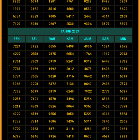
8820
6094
1201
7761
0208
8497
0869
1994
0162
3516
4680
0530
5216
3622
6354
9523
9005
5417
2445
4014
2168
7120
5080
2607
2530
9306
3879
3507
TAHUN 2024
SEN
SEL
RAB
KAM
JUM
SAB
MIN
7224
3922
0655
5498
4906
1084
9672
4227
2558
7875
6654
1764
1917
2093
8761
5363
6919
5241
0319
6447
8732
7715
9469
1992
2012
4673
8406
5088
0774
7665
3020
4716
9642
8110
6399
3066
0228
6372
7130
0640
2496
7574
7332
6099
0819
6240
7922
2773
6087
0258
7121
1570
4496
5254
6516
9808
0211
4503
0526
0064
9360
7402
7778
4022
4589
9656
4050
5220
4014
8563
9352
7514
9686
1436
5311
3940
2062
9720
0963
8871
3118
4281
4552
9461
6787
6846
9926
1410
0633
4689
8881