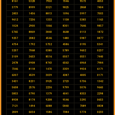
8161
5328
7950
7046
9573
4053
3779
8999
0321
9825
2868
7404
2453
1456
8813
1096
5997
7003
9612
7236
1333
1158
5383
1163
1024
2900
1066
8301
7646
9857
5765
8869
3840
4648
0113
1872
9257
2082
4546
1480
5987
0877
4754
1792
5752
4586
0195
5341
3207
7068
0380
5789
9602
0237
3109
3653
8516
0507
0551
7440
2478
0908
8743
6563
6964
7984
7346
8118
1470
3359
9934
6171
6307
4539
3039
4387
4005
0171
3431
8231
3925
2723
5736
1342
5658
2576
2236
9799
5076
9665
5853
0790
1379
4041
8353
2298
8938
8174
9208
9546
3295
0653
7121
1494
6088
5840
7089
0838
2009
6034
1586
7384
5774
0233