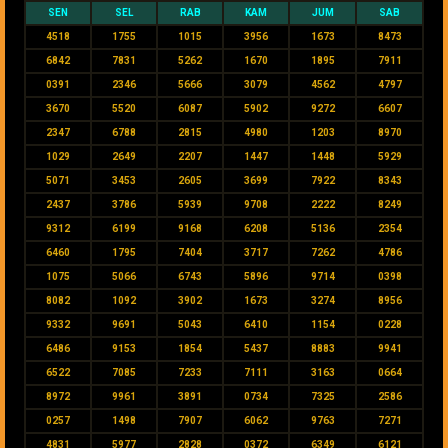
SEN
SEL
RAB
KAM
JUM
SAB
4518
1755
1015
3956
1673
8473
6842
7831
5262
1670
1895
7911
0391
2346
5666
3079
4562
4797
3670
5520
6087
5902
9272
6607
2347
6788
2815
4980
1203
8970
1029
2649
2207
1447
1448
5929
5071
3453
2605
3699
7922
8343
2437
3786
5939
9708
2222
8249
9312
6199
9168
6208
5136
2354
6460
1795
7404
3717
7262
4786
1075
5066
6743
5896
9714
0398
8082
1092
3902
1673
3274
8956
9332
9691
5043
6410
1154
0228
6486
9153
1854
5437
8883
9941
6522
7085
7233
7111
3163
0664
8972
9961
3891
0734
7325
2586
0257
1498
7907
6062
9763
7271
4831
5977
2828
0372
6349
6121