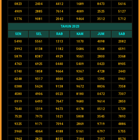
0823
2404
4412
1689
8473
5616
4909
2885
7614
4089
2525
5127
5776
9081
2042
9464
3512
5712
TAHUN 2023
SEN
SEL
RAB
KAM
JUM
SAB
5490
5561
1313
1070
4098
2082
3992
0138
1182
5686
0368
6591
5879
8387
4929
9561
2800
3368
4763
6925
0440
5409
0423
8905
0740
1858
9664
9367
4728
2443
6348
9317
4000
6265
1395
0961
0388
5624
9138
9672
8836
7358
4580
4906
0523
8180
0472
7307
0919
6493
7647
9680
9614
2850
7640
1319
9673
6178
0512
5729
7520
7973
1021
5808
3545
7893
9325
9171
7094
2869
9719
4886
3960
4064
4188
5161
6797
5755
1962
2823
8015
7184
7107
8574