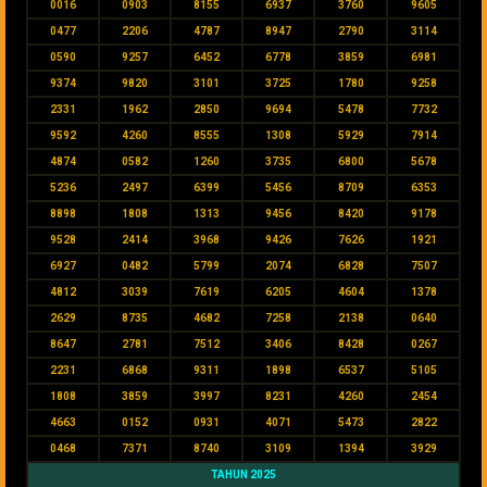
0016
0903
8155
6937
3760
9605
0477
2206
4787
8947
2790
3114
0590
9257
6452
6778
3859
6981
9374
9820
3101
3725
1780
9258
2331
1962
2850
9694
5478
7732
9592
4260
8555
1308
5929
7914
4874
0582
1260
3735
6800
5678
5236
2497
6399
5456
8709
6353
8898
1808
1313
9456
8420
9178
9528
2414
3968
9426
7626
1921
6927
0482
5799
2074
6828
7507
4812
3039
7619
6205
4604
1378
2629
8735
4682
7258
2138
0640
8647
2781
7512
3406
8428
0267
2231
6868
9311
1898
6537
5105
1808
3859
3997
8231
4260
2454
4663
0152
0931
4071
5473
2822
0468
7371
8740
3109
1394
3929
TAHUN 2025