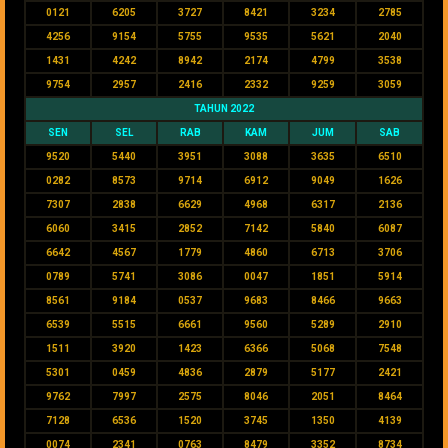
0121
6205
3727
8421
3234
2785
4256
9154
5755
9535
5621
2040
1431
4242
8942
2174
4799
3538
9754
2957
2416
2332
9259
3059
TAHUN 2022
SEN
SEL
RAB
KAM
JUM
SAB
9520
5440
3951
3088
3635
6510
0282
8573
9714
6912
9049
1626
7307
2838
6629
4968
6317
2136
6060
3415
2852
7142
5840
6087
6642
4567
1779
4860
6713
3706
0789
5741
3086
0047
1851
5914
8561
9184
0537
9683
8466
9663
6539
5515
6661
9560
5289
2910
1511
3920
1423
6366
5068
7548
5301
0459
4836
2879
5177
2421
9762
7997
2575
8046
2051
8464
7128
6536
1520
3745
1350
4139
0074
2341
0763
8479
3352
8734