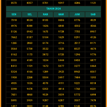
0573
8357
0701
9397
4286
1121
TAHUN 2024
SEN
SEL
RAB
KAM
JUM
SAB
7318
8524
8105
0656
0776
4529
4976
8388
1636
6840
4302
4566
5126
0942
1675
9728
7755
8907
7662
0187
5104
1629
0291
4126
1265
2863
6174
4716
2517
8171
3564
5738
3522
1323
8327
4674
0162
1173
3872
0720
1296
9776
5550
4189
1534
5444
0450
6877
8413
1159
1672
5077
3277
0464
5324
4166
1289
2923
8963
8307
1958
2268
5504
3497
7484
1593
4935
1026
4370
4191
9221
8318
3398
9478
5353
4814
1760
8221
7651
4860
9529
3039
5772
6498
5895
3959
9287
6287
3507
7478
1497
3833
3148
6785
5140
8576