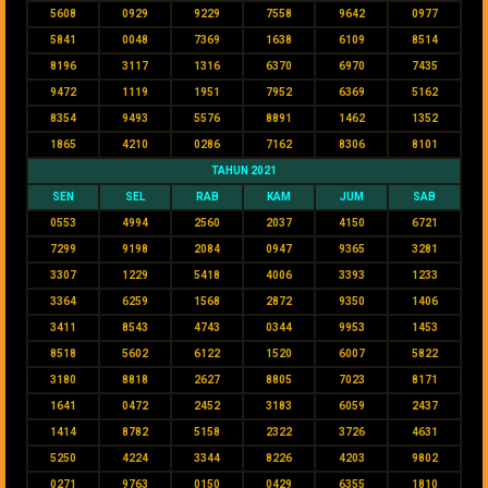
5608
0929
9229
7558
9642
0977
5841
0048
7369
1638
6109
8514
8196
3117
1316
6370
6970
7435
9472
1119
1951
7952
6369
5162
8354
9493
5576
8891
1462
1352
1865
4210
0286
7162
8306
8101
TAHUN 2021
SEN
SEL
RAB
KAM
JUM
SAB
0553
4994
2560
2037
4150
6721
7299
9198
2084
0947
9365
3281
3307
1229
5418
4006
3393
1233
3364
6259
1568
2872
9350
1406
3411
8543
4743
0344
9953
1453
8518
5602
6122
1520
6007
5822
3180
8818
2627
8805
7023
8171
1641
0472
2452
3183
6059
2437
1414
8782
5158
2322
3726
4631
5250
4224
3344
8226
4203
9802
0271
9763
0150
0429
6355
1810