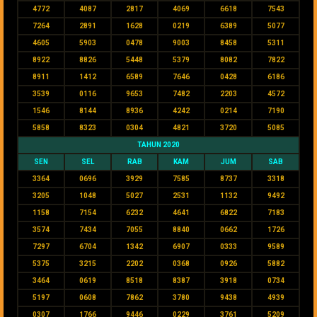
4772
4087
2817
4069
6618
7543
7264
2891
1628
0219
6389
5077
4605
5903
0478
9003
8458
5311
8922
8826
5448
5379
8082
7822
8911
1412
6589
7646
0428
6186
3539
0116
9653
7482
2203
4572
1546
8144
8936
4242
0214
7190
5858
8323
0304
4821
3720
5085
TAHUN 2020
SEN
SEL
RAB
KAM
JUM
SAB
3364
0696
3929
7585
8737
3318
3205
1048
5027
2531
1132
9492
1158
7154
6232
4641
6822
7183
3574
7434
7055
8840
0662
1726
7297
6704
1342
6907
0333
9589
5375
3215
2202
0368
0926
5882
3464
0619
8518
8387
3918
0734
5197
0608
7862
3780
9438
4939
0307
1766
9446
0229
3761
5209