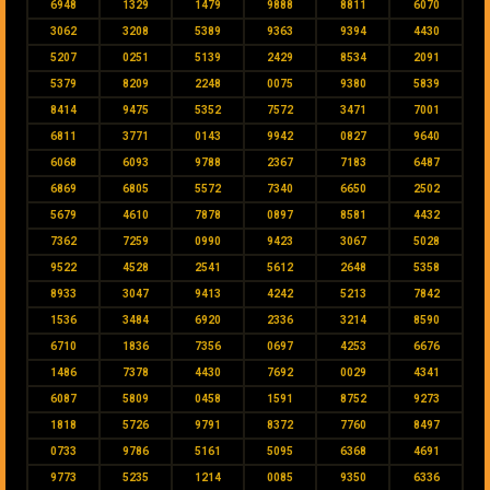
6948
1329
1479
9888
8811
6070
3062
3208
5389
9363
9394
4430
5207
0251
5139
2429
8534
2091
5379
8209
2248
0075
9380
5839
8414
9475
5352
7572
3471
7001
6811
3771
0143
9942
0827
9640
6068
6093
9788
2367
7183
6487
6869
6805
5572
7340
6650
2502
5679
4610
7878
0897
8581
4432
7362
7259
0990
9423
3067
5028
9522
4528
2541
5612
2648
5358
8933
3047
9413
4242
5213
7842
1536
3484
6920
2336
3214
8590
6710
1836
7356
0697
4253
6676
1486
7378
4430
7692
0029
4341
6087
5809
0458
1591
8752
9273
1818
5726
9791
8372
7760
8497
0733
9786
5161
5095
6368
4691
9773
5235
1214
0085
9350
6336