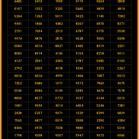
6485
3410
7090
0119
0634
2858
0107
1552
3235
5665
4839
4814
5264
1262
5011
5022
1145
7382
9441
1860
4482
8367
0870
8371
2731
7694
2313
6787
0775
3538
9974
4870
2875
0528
9055
5698
5084
4316
8827
0465
8319
2231
8583
8974
4145
9154
8218
9011
4127
2501
2403
3787
5085
5103
2792
3059
4978
9390
3273
3267
6616
6616
4999
1466
7687
5612
7252
0686
1071
9372
7863
4975
5540
8086
0149
0383
4670
7578
8830
8577
0772
4137
6144
5013
1081
9590
4314
6454
5346
7281
2428
5237
9071
1529
8299
6839
7563
6877
0019
3008
2290
4284
8406
0975
7338
9880
8571
5310
1798
4308
9307
5947
9073
0065