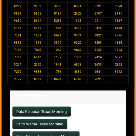
8202
9050
3095
8391
6291
7628
9967
5832
8187
2025
6197
8191
9652
8394
5289
1305
2211
9837
5189
5019
1828
3519
6420
4130
7521
1839
5688
9374
0821
9776
8833
1996
3804
0320
9289
4816
7130
7645
1262
9667
4235
1423
7730
6118
1957
1300
2424
6527
5254
2020
1941
6808
3630
2862
7270
9888
1736
4330
0641
3943
2372
8199
8678
6140
2691
POST TERKAIT
Data Keluaran Texas Morning
Paito Warna Texas Morning