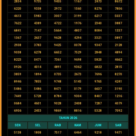
2834
9735
9455
1167
2473
8672
6220
9338
2972
1560
8276
7806
4613
5983
3007
3199
6217
5037
7622
4389
4722
1976
2340
3887
6841
7147
5664
4807
8084
1337
1367
2637
9628
4294
3321
0897
2938
3783
9425
0078
9347
2128
9038
6278
6652
7529
2848
4894
8223
0471
7361
9698
5820
4662
0926
4014
4891
9362
6822
2815
3859
1894
0735
2673
7696
8270
8946
7855
9748
5145
9765
4241
5486
5486
8471
0179
6637
3190
7449
5728
8784
9304
8407
1216
0684
4601
9028
2408
7287
4079
6956
2453
9869
8816
5328
7092
TAHUN 2026
SEN
SEL
RAB
KAM
JUM
SAB
5138
1808
7517
6464
9218
9471