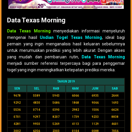
Data Texas Morning
Data Texas Morning
menyediakan informasi menyeluruh
mengenai hasil
Undian Togel Texas Morning
, ideal bagi
pemain yang ingin menganalisis hasil keluaran sebelumnya
untuk merumuskan prediksi yang lebih akurat. Dengan akses
yang mudah dan pembaruan rutin,
Data Texas Morning
menjadi sumber referensi terpercaya bagi para penggemar
togel yang ingin meningkatkan ketepatan prediksi mereka.
TAHUN 2019
SEN
SEL
RAB
KAM
JUM
SAB
9678
5589
5943
6066
6935
2644
9292
4830
5686
1868
9066
1693
5536
0714
0390
2982
1506
6624
0701
9297
8207
1739
9233
8838
4281
9950
5269
4113
1129
4601
3002
6356
2303
0104
0088
7056