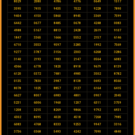
8029
2080
4786
4776
0649
1517
3595
7415
9435
7022
9228
7890
9404
4150
5860
8945
3369
7599
6442
0677
8485
0678
4248
0083
4988
5167
8813
2428
2619
9107
1847
3365
1666
5552
2157
6146
6710
3553
9597
3285
1992
7569
9277
3787
3156
2303
6268
3286
3140
2193
1983
2147
0564
6083
4366
6778
1820
8918
9679
8139
6120
0372
7481
4985
3502
8782
0135
7830
3987
8138
0693
8560
8078
1025
8857
2127
6164
6415
6627
8007
6983
4801
0907
2045
5231
6006
1960
1207
6311
3759
1208
3215
8269
9866
9792
6931
4302
8095
4020
4518
7268
7985
6083
4768
8333
9253
9947
3316
3736
0368
5493
4242
7090
4840