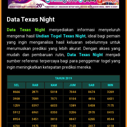
Data Texas Night
Data Texas Night
menyediakan informasi menyeluruh
mengenai hasil
Undian Togel Texas Night
, ideal bagi pemain
yang ingin menganalisis hasil keluaran sebelumnya untuk
merumuskan prediksi yang lebih akurat. Dengan akses yang
mudah dan pembaruan rutin,
Data Texas Night
menjadi
sumber referensi terpercaya bagi para penggemar togel yang
ingin meningkatkan ketepatan prediksi mereka.
TAHUN 2019
SEL
RAB
KAM
JUM
SAB
MIN
8666
2871
5018
7044
0674
3269
3908
7089
7071
0104
4816
6431
1259
0397
6033
1389
5458
7175
5912
6961
0350
3206
2970
0415
8954
3451
3810
8847
6265
8544
6700
1975
1983
7123
2417
6118