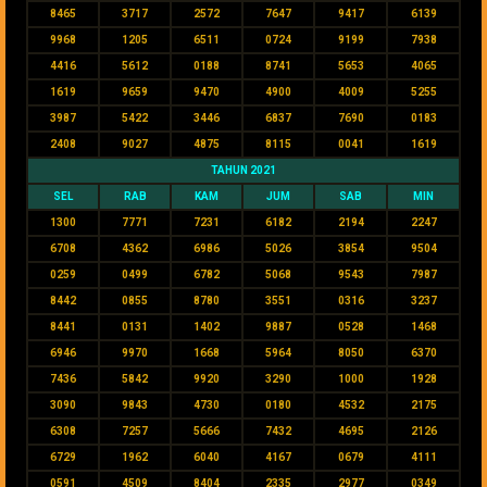
8465
3717
2572
7647
9417
6139
9968
1205
6511
0724
9199
7938
4416
5612
0188
8741
5653
4065
1619
9659
9470
4900
4009
5255
3987
5422
3446
6837
7690
0183
2408
9027
4875
8115
0041
1619
TAHUN 2021
SEL
RAB
KAM
JUM
SAB
MIN
1300
7771
7231
6182
2194
2247
6708
4362
6986
5026
3854
9504
0259
0499
6782
5068
9543
7987
8442
0855
8780
3551
0316
3237
8441
0131
1402
9887
0528
1468
6946
9970
1668
5964
8050
6370
7436
5842
9920
3290
1000
1928
3090
9843
4730
0180
4532
2175
6308
7257
5666
7432
4695
2126
6729
1962
6040
4167
0679
4111
0591
4509
8404
2335
2977
0349