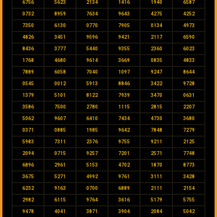
6756
5623
2134
1416
1940
6587
0732
8959
7634
9643
4275
4252
7350
6130
0770
7905
0134
4973
4826
3451
9596
9421
2117
6590
8436
3777
5440
9355
2360
6023
1768
4680
9614
3669
0835
4833
7889
6058
7040
1097
9247
8644
0545
0012
5913
8846
3422
9728
1379
5101
8122
7939
3470
0631
3586
7500
2780
1115
2815
2207
5062
9607
6410
7434
4730
3680
0371
0885
1985
9642
7848
7279
5983
7311
2376
9755
9211
2125
2094
0715
9257
7201
2571
7748
6896
2961
5153
4702
1870
8773
3675
5271
4992
9761
3111
3428
6232
9163
0700
6889
2111
2154
2982
6115
9764
3616
5179
5755
9478
4041
3871
3904
2084
5042