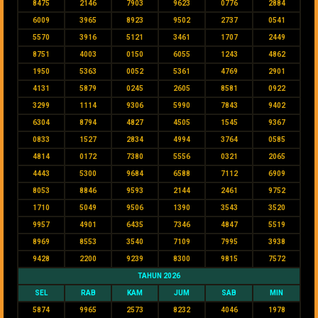
8475
2146
7903
9623
0776
2884
6009
3965
8923
9502
2737
0541
5570
3916
5121
3461
1707
2449
8751
4003
0150
6055
1243
4862
1950
5363
0052
5361
4769
2901
4131
5879
0245
2605
8581
0922
3299
1114
9306
5990
7843
9402
6304
8794
4827
4505
1545
9367
0833
1527
2834
4994
3764
0585
4814
0172
7380
5556
0321
2065
4443
5300
9684
6588
7112
6909
8053
8846
9593
2144
2461
9752
1710
5049
9506
1390
3543
3520
9957
4901
6435
7346
4847
5519
8969
8553
3540
7109
7995
3938
9428
2200
9239
8300
9815
7572
TAHUN 2026
SEL
RAB
KAM
JUM
SAB
MIN
5874
9965
2573
8232
4046
1978