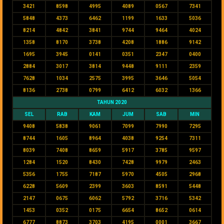
3421
8598
4995
4089
0567
7341
5848
4373
6462
1199
1633
5036
8214
4842
3841
9744
9464
4024
1358
8170
3738
4208
1886
9142
1695
3945
0141
0351
2347
0400
2884
3017
3814
9448
9111
2359
7628
1034
2575
3995
3646
5054
8136
2738
0799
6412
6032
1366
TAHUN 2020
SEL
RAB
KAM
JUM
SAB
MIN
9408
5838
9061
7099
7990
7295
8744
1605
8964
4038
9254
7311
8039
7408
8659
5917
3785
9597
1284
1520
8430
7428
9979
2463
5356
1755
7187
5970
4505
2968
6228
5609
2399
3603
8591
5448
2147
0675
6062
5792
3716
5342
1453
0352
0175
6654
8652
0614
6777
8873
3703
4195
0001
3667