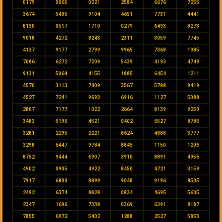
0179
0065
0221
2584
6676
7255
3674
5405
9104
4651
7731
4441
8130
0517
1710
0279
6493
8273
9018
4272
8243
2311
3059
7745
4137
9177
2799
9965
7368
1985
7086
6272
7209
5439
4193
4749
9131
5069
4155
1885
6454
1211
4570
3113
7409
3567
5788
9419
4527
7241
9693
6916
1127
5088
2807
7177
1022
2664
8139
9250
3483
5196
4521
0402
6527
8786
3281
2295
2221
8624
4888
3777
3298
6447
9784
8845
1150
1206
8752
9444
6907
3910
8891
4956
4902
0905
4922
8450
4721
3159
7917
6800
8899
9048
9196
8505
2492
6374
8828
0834
4695
5605
2347
1696
7338
0369
6391
8187
7855
6972
5402
1288
2527
5853