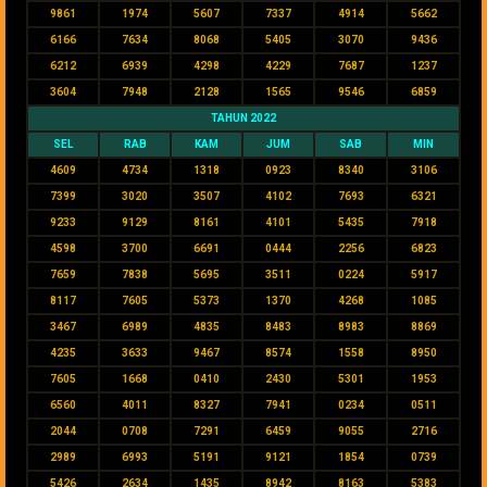
9861
1974
5607
7337
4914
5662
6166
7634
8068
5405
3070
9436
6212
6939
4298
4229
7687
1237
3604
7948
2128
1565
9546
6859
TAHUN 2022
SEL
RAB
KAM
JUM
SAB
MIN
4609
4734
1318
0923
8340
3106
7399
3020
3507
4102
7693
6321
9233
9129
8161
4101
5435
7918
4598
3700
6691
0444
2256
6823
7659
7838
5695
3511
0224
5917
8117
7605
5373
1370
4268
1085
3467
6989
4835
8483
8983
8869
4235
3633
9467
8574
1558
8950
7605
1668
0410
2430
5301
1953
6560
4011
8327
7941
0234
0511
2044
0708
7291
6459
9055
2716
2989
6993
5191
9121
1854
0739
5426
2634
1435
8942
8163
5383