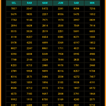
SEL
RAB
KAM
JUM
SAB
MIN
7057
3347
5472
2241
8298
7216
5679
9835
2237
8936
5475
1052
7742
9144
7971
1974
3997
3839
2094
6638
2814
2500
7569
7914
5515
3024
2519
2251
5691
6655
4118
8237
0654
0385
8271
1000
5978
4235
4499
3369
6197
1852
8827
2247
8861
1711
4021
9634
0390
6008
5049
7958
0995
4980
7748
2144
2224
7044
2825
7326
8233
8713
2480
9970
1781
2460
2789
9958
9899
8316
8257
9738
8316
2571
3686
2338
6272
7457
5643
1059
1896
3105
9938
4191
8508
8712
3972
0710
1897
6972
6573
7183
9697
2008
3791
1864
9992
1913
8700
5169
4243
2371
0387
6488
3327
7024
2501
9710