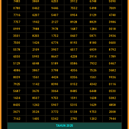
7483
3869
6253
3912
6748
5090
0780
0462
9446
7552
5498
7009
7716
6207
5407
0954
3129
4740
7757
1942
2127
8928
8829
3986
0999
7988
7978
1687
1284
0018
3501
8203
1752
0607
5871
3936
7500
1424
6774
8193
8180
0600
5578
2109
3907
6517
6939
8792
6550
5993
8647
4238
3914
1789
5129
6048
5189
0586
7932
0467
4086
3867
3798
4356
7526
3682
8039
1561
4424
0356
1561
9936
7925
1142
8390
0152
4342
0116
5687
3670
3064
8485
6448
0530
1634
8507
9753
1591
1638
5082
8435
1242
5907
5315
1629
4858
3671
3524
3772
5138
9753
2008
7162
1405
5342
2795
1202
7944
TAHUN 2025