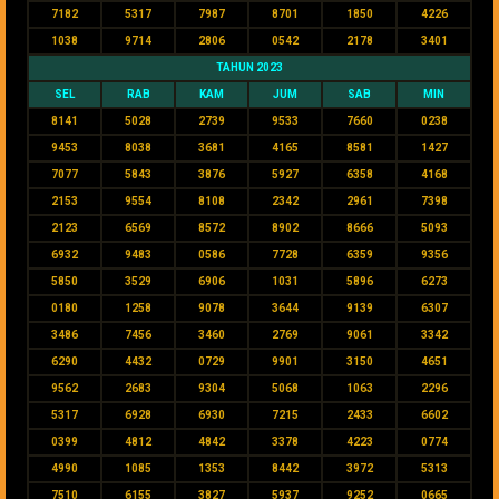
7182
5317
7987
8701
1850
4226
1038
9714
2806
0542
2178
3401
TAHUN 2023
SEL
RAB
KAM
JUM
SAB
MIN
8141
5028
2739
9533
7660
0238
9453
8038
3681
4165
8581
1427
7077
5843
3876
5927
6358
4168
2153
9554
8108
2342
2961
7398
2123
6569
8572
8902
8666
5093
6932
9483
0586
7728
6359
9356
5850
3529
6906
1031
5896
6273
0180
1258
9078
3644
9139
6307
3486
7456
3460
2769
9061
3342
6290
4432
0729
9901
3150
4651
9562
2683
9304
5068
1063
2296
5317
6928
6930
7215
2433
6602
0399
4812
4842
3378
4223
0774
4990
1085
1353
8442
3972
5313
7510
6155
3827
5937
9252
0665