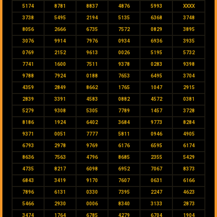
5174
8781
8837
4876
5993
XXXX
3738
5495
2194
5135
6368
3748
8056
2666
6735
7572
0829
3895
3076
9914
7976
0934
6936
3935
0769
2152
9613
0026
5195
5732
7741
1600
7511
9378
0283
9398
9788
7924
0188
7653
6495
3704
4359
2849
8662
1765
1047
2915
2839
3391
4583
0882
4572
0381
5279
9308
5305
7789
1457
3728
8186
1924
6402
3684
9773
8284
9371
0051
7777
5811
0946
4905
6793
2978
9769
6176
6595
6174
8636
7563
4796
8685
2355
5429
4735
8217
6098
6952
7067
8373
6843
3419
9170
7607
0631
6166
7896
6131
0330
7395
2247
4623
5466
2930
0006
8340
3133
2873
3474
1764
6785
4279
6704
1904