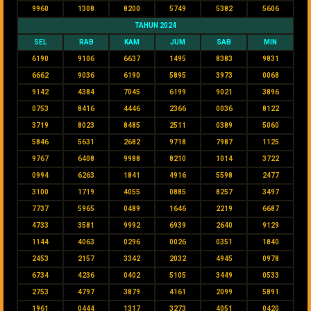
9960
1308
8200
5749
5382
5606
TAHUN 2024
SEL
RAB
KAM
JUM
SAB
MIN
6190
9106
6637
1495
8383
9831
6662
9036
6190
5895
3973
0068
9142
4384
7045
6199
9021
3896
0753
8416
4446
2366
0036
8122
3719
8023
8485
2511
0389
5060
5846
5631
2682
9718
7987
1125
9767
6408
9988
8210
1014
3722
0994
6263
1841
4916
5598
2477
3100
1719
4055
0885
8257
3497
7737
5965
0489
1646
2219
6687
4733
3581
9992
6939
2640
9129
1144
4063
0296
0026
0351
1840
2453
2157
3342
2032
4945
0978
6734
4236
0402
5105
3449
0533
2753
4797
3879
4161
2099
5891
1961
0444
1317
3273
4051
0420