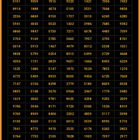
5151
9059
7015
9323
1421
7306
7433
8914
1888
4074
5105
3531
7068
9858
2336
6869
8150
1737
3010
6243
6285
5941
4043
0523
1432
3986
7685
9382
6860
9847
0730
7211
6078
4483
7309
3754
9169
3785
3663
7957
2790
8761
0014
5913
1467
4979
8312
5338
1551
9838
5799
0254
8913
5499
3729
4668
4356
1131
6829
9631
1666
8450
6224
1025
1680
5147
1873
9524
7853
1274
4773
5409
8933
8005
9456
6725
7658
7147
0156
8298
2779
5180
8659
0538
0803
5168
3676
5966
2467
1774
3685
1619
4063
9781
8025
4258
9255
2009
9766
3046
8171
9720
5360
1026
8410
9769
8909
8406
2202
4859
3117
3098
0100
8669
0110
6913
3539
8995
5710
7041
8773
9970
2323
6176
0263
3853
3764
7733
2105
7828
1903
7397
2977