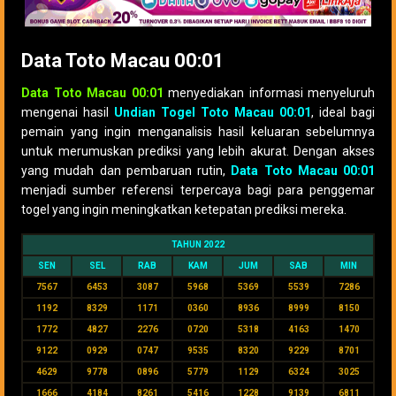
Data Toto Macau 00:01
Data Toto Macau 00:01
menyediakan informasi menyeluruh
mengenai hasil
Undian Togel Toto Macau 00:01
, ideal bagi
pemain yang ingin menganalisis hasil keluaran sebelumnya
untuk merumuskan prediksi yang lebih akurat. Dengan akses
yang mudah dan pembaruan rutin,
Data Toto Macau 00:01
menjadi sumber referensi terpercaya bagi para penggemar
togel yang ingin meningkatkan ketepatan prediksi mereka.
TAHUN 2022
SEN
SEL
RAB
KAM
JUM
SAB
MIN
7567
6453
3087
5968
5369
5539
7286
1192
8329
1171
0360
8936
8999
8150
1772
4827
2276
0720
5318
4163
1470
9122
0929
0747
9535
8320
9229
8701
4629
9778
0896
5779
1129
6324
3025
1666
4184
8261
5416
1228
9139
6811