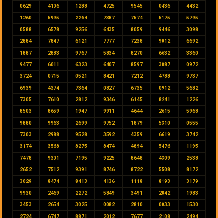
0629
4106
1288
4725
9545
0436
4432
1260
5995
2264
7387
7574
5175
5795
0588
6578
9256
6435
8059
9446
3098
2884
7847
6121
7777
7238
9012
6692
1887
2883
9767
5834
8270
6632
3360
9477
6011
6323
6407
8597
3887
0972
3724
0715
0521
8421
7212
4788
9737
6939
4374
7364
0827
6735
0912
5682
7305
7610
2812
9346
6145
8241
1226
8503
8659
1947
9911
4644
2615
5968
9880
9963
2699
9752
1879
5310
0555
7303
2988
9528
3592
4359
6619
3742
3174
3568
8275
8474
4894
5476
1195
7478
9301
7195
9225
8648
4309
2538
2652
7512
9391
8746
8722
5508
8172
3029
8474
8413
4136
1118
8193
3179
9930
2469
2272
5849
3491
2842
1983
3453
2654
3025
0082
2810
0033
1530
2724
6747
8871
2012
7677
2108
2494