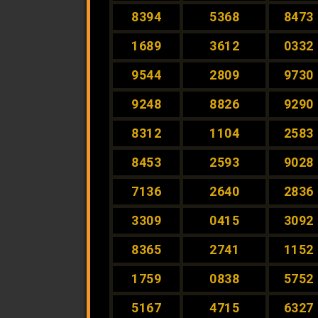
8394
5368
8473
1689
3612
0332
9544
2809
9730
9248
8826
9290
8312
1104
2583
8453
2593
9028
7136
2640
2836
3309
0415
3092
8365
2741
1152
1759
0838
5752
5167
4715
6327