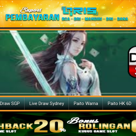
 Draw SGP
Live Draw Sydney
Paito Warna
Paito HK 6D