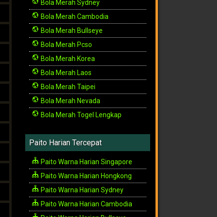
Bola Merah Sydney
Bola Merah Cambodia
Bola Merah Bullseye
Bola Merah Pcso
Bola Merah Korea
Bola Merah Laos
Bola Merah Taipei
Bola Merah Nevada
Bola Merah Togel Lengkap
Paito Harian Tercepat
Paito Warna Harian Singapore
Paito Warna Harian Hongkong
Paito Warna Harian Sydney
Paito Warna Harian Cambodia