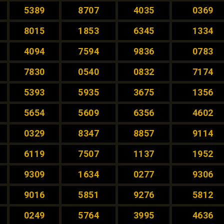
5389
8707
4035
0369
8015
1853
6345
1334
4094
7594
9836
0783
7830
0540
0832
7174
5393
5935
3675
1356
5654
5609
6356
4602
0329
8347
8857
9114
6119
7507
1137
1952
9309
1634
0277
9306
9016
5851
9276
5812
0249
5764
3995
4636