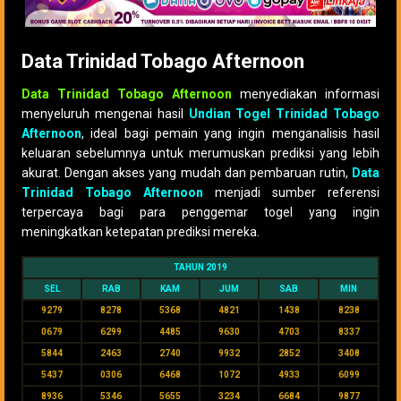
Data Trinidad Tobago Afternoon
Data Trinidad Tobago Afternoon
menyediakan informasi
menyeluruh mengenai hasil
Undian Togel Trinidad Tobago
Afternoon
, ideal bagi pemain yang ingin menganalisis hasil
keluaran sebelumnya untuk merumuskan prediksi yang lebih
akurat. Dengan akses yang mudah dan pembaruan rutin,
Data
Trinidad Tobago Afternoon
menjadi sumber referensi
terpercaya bagi para penggemar togel yang ingin
meningkatkan ketepatan prediksi mereka.
TAHUN 2019
SEL
RAB
KAM
JUM
SAB
MIN
9279
8278
5368
4821
1438
8238
0679
6299
4485
9630
4703
8337
5844
2463
2740
9932
2852
3408
5437
0306
6468
1072
4933
6099
8936
5346
5655
3234
6684
9877