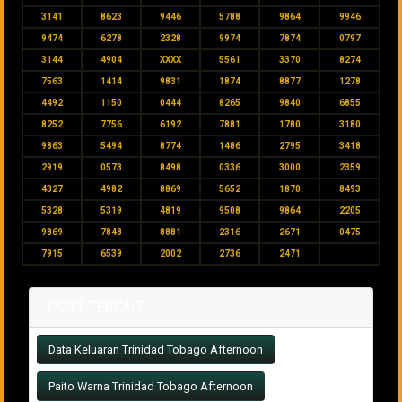
3141
8623
9446
5788
9864
9946
9474
6278
2328
9974
7874
0797
3144
4904
XXXX
5561
3370
8274
7563
1414
9831
1874
8877
1278
4492
1150
0444
8265
9840
6855
8252
7756
6192
7881
1780
3180
9863
5494
8774
1486
2795
3418
2919
0573
8498
0336
3000
2359
4327
4982
8869
5652
1870
8493
5328
5319
4819
9508
9864
2205
9869
7848
8881
2316
2671
0475
7915
6539
2002
2736
2471
POST TERKAIT
Data Keluaran Trinidad Tobago Afternoon
Paito Warna Trinidad Tobago Afternoon