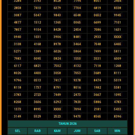
3284
3193
8528
7194
8051
2464
2858
7410
6379
7704
6819
8338
3087
5047
9843
6548
0652
9945
4877
1512
1365
0065
6699
7101
7807
9104
8428
2454
7086
1631
0940
1031
3906
8481
2933
XXXX
3108
4168
8978
3464
7048
6465
5271
1389
6026
5864
7499
5811
7983
0095
0824
1550
3531
6009
6117
6821
7502
4132
7118
1268
8026
4400
3058
7053
3689
8111
9796
0513
7417
9378
8474
5019
8118
1737
8791
8016
1982
5581
3783
2723
7449
2473
3667
1095
8268
3606
6292
7820
5886
4783
1373
8995
XXXX
7094
2181
5433
3149
5529
2523
9470
8565
8396
TAHUN 2026
SEL
RAB
KAM
JUM
SAB
MIN