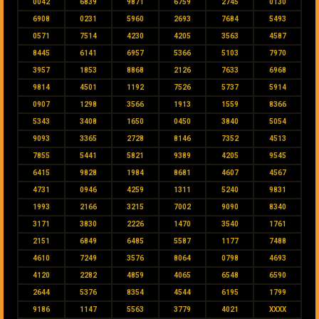
0042
6839
9871
6759
2745
0130
6908
0231
5960
2693
7684
5493
0571
7514
4230
4205
3563
4587
8445
6141
6957
5366
5103
7970
3957
1853
8868
2126
7633
6968
9814
4501
1192
7526
5737
5914
0907
1298
3566
1913
1559
8366
5343
3408
1650
0450
3840
5054
9093
3365
2728
8146
7352
4513
7855
5441
5821
9389
4205
9545
6415
9828
1984
8681
4607
4567
4731
0946
4259
1311
5240
9831
1993
2166
3215
7002
9090
8340
3171
3830
2226
1470
3540
1761
2151
6849
6485
5587
1177
7488
4610
7249
3576
8064
0798
4693
4120
2282
4859
4065
6548
6590
2644
5376
8354
4544
6195
1799
9186
1147
5563
3779
4021
XXXX