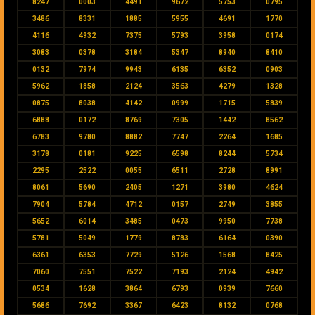
8247
0003
4491
9672
5753
0795
3486
8331
1885
5955
4691
1770
4116
4932
7375
5793
3958
0174
3083
0378
3184
5347
8940
8410
0132
7974
9943
6135
6352
0903
5962
1858
2124
3563
4279
1328
0875
8038
4142
0999
1715
5839
6888
0172
8769
7305
1442
8562
6783
9780
8882
7747
2264
1685
3178
0181
9225
6598
8244
5734
2295
2522
0055
6511
2728
8991
8061
5690
2405
1271
3980
4624
7904
5784
4712
0157
2749
3855
5652
6014
3485
0473
9950
7738
5781
5049
1779
8783
6164
0390
6361
6353
7729
5126
1568
8425
7060
7551
7522
7193
2124
4942
0534
1628
3864
6793
0939
7660
5686
7692
3367
6423
8132
0768