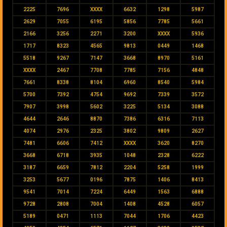
2225
7696
XXXX
6632
1298
5987
2629
7055
6195
5856
7785
5661
2166
3256
2271
3200
XXXX
5936
1717
8323
4565
9813
0449
1468
5518
9267
7147
3668
8970
5161
XXXX
2467
7708
7785
7156
4848
7661
8338
8104
6960
8540
5984
5700
7392
4754
9692
7339
3572
7907
3998
5602
3225
5134
3088
4644
2646
8870
7386
6316
7113
4074
2976
2325
3802
9809
2627
7481
6606
7412
XXXX
3620
8270
3668
6718
3935
1048
2328
6222
3187
6659
7812
2204
5258
1999
3253
5677
0196
7875
1406
8413
9541
7014
7224
6449
1563
6888
9728
2808
7004
1408
4528
6057
5189
0471
1113
7044
1706
4423