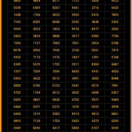
4850
4854
6571
1127
3630
9532
5538
5459
8267
8461
2716
0623
1648
1764
4532
9553
5415
7859
7182
8255
8068
5335
4828
3433
9099
4392
1852
8976
8977
2300
2462
2834
4868
4917
0983
7746
7296
1137
7082
7001
3054
0768
8578
4356
7940
2166
5561
7419
3933
7172
1976
1837
1291
3768
0249
5679
1733
3911
8384
6687
1397
7309
7069
8650
0941
4056
0954
4622
0515
4491
2000
8988
XXXX
0760
5132
3641
0519
7981
9735
1744
0513
4035
6908
0457
3639
4867
0826
6750
9537
9684
6466
3471
5215
1675
5539
2998
6446
1019
3382
8914
9814
6861
6892
7124
1754
5653
4272
6300
3069
8393
6017
5803
0107
0590