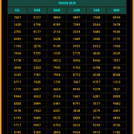
TAHUN 2025
SEL
RAB
KAM
JUM
SAB
MIN
7607
0137
4864
4807
1968
6044
1620
0798
8189
7389
3564
3678
2755
8177
2110
3334
5685
9540
6589
1894
3628
1689
2445
3173
1196
2576
9149
0935
5032
1906
7956
9739
1329
5779
4045
4329
9778
3522
0812
4356
8446
7597
2008
3262
7935
9702
6798
4326
4109
7781
7958
8772
6348
8368
6717
7620
1729
7657
9757
1212
1773
6607
4634
8943
9278
7821
9984
4502
0104
1601
6281
XXXX
XXXX
3889
5481
8791
3577
9682
4978
1962
4221
2828
2379
4401
5193
9689
3573
XXXX
0775
6893
3717
9697
3732
3615
5349
4726
4180
3269
2856
9064
6913
1185