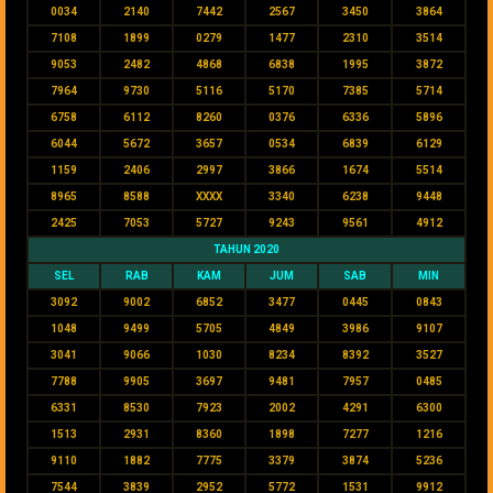
0034
2140
7442
2567
3450
3864
7108
1899
0279
1477
2310
3514
9053
2482
4868
6838
1995
3872
7964
9730
5116
5170
7385
5714
6758
6112
8260
0376
6336
5896
6044
5672
3657
0534
6839
6129
1159
2406
2997
3866
1674
5514
8965
8588
XXXX
3340
6238
9448
2425
7053
5727
9243
9561
4912
TAHUN 2020
SEL
RAB
KAM
JUM
SAB
MIN
3092
9002
6852
3477
0445
0843
1048
9499
5705
4849
3986
9107
3041
9066
1030
8234
8392
3527
7788
9905
3697
9481
7957
0485
6331
8530
7923
2002
4291
6300
1513
2931
8360
1898
7277
1216
9110
1882
7775
3379
3874
5236
7544
3839
2952
5772
1531
9912