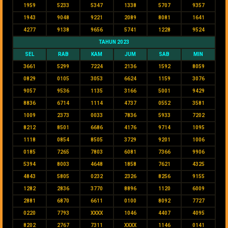
1959
5233
5347
1338
5707
9357
1943
9048
9221
2089
8081
1641
4277
9138
9656
5741
1228
9524
TAHUN 2023
SEL
RAB
KAM
JUM
SAB
MIN
3661
5299
7224
2136
1592
8059
0829
0105
3053
6624
1159
3076
9057
9536
1135
3166
5001
9429
8836
6714
1114
4737
0552
3581
1009
2373
0033
7836
5933
7202
8212
8501
6686
4176
9714
1095
1118
0854
8505
3729
9201
1006
0185
7265
7803
6081
7366
9906
5394
8003
4648
1858
7621
4325
4843
5805
0232
2326
8256
9155
1282
2836
3770
8896
1120
6009
2881
6870
6611
0100
8092
7727
0220
7793
XXXX
1046
4407
4095
8202
2767
7311
XXXX
1146
0141