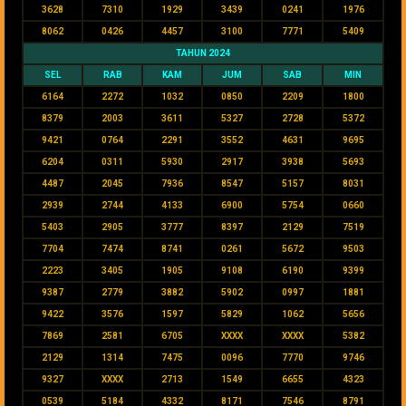
3628
7310
1929
3439
0241
1976
8062
0426
4457
3100
7771
5409
TAHUN 2024
SEL
RAB
KAM
JUM
SAB
MIN
6164
2272
1032
0850
2209
1800
8379
2003
3611
5327
2728
5372
9421
0764
2291
3552
4631
9695
6204
0311
5930
2917
3938
5693
4487
2045
7936
8547
5157
8031
2939
2744
4133
6900
5754
0660
5403
2905
3777
8397
2129
7519
7704
7474
8741
0261
5672
9503
2223
3405
1905
9108
6190
9399
9387
2779
3882
5902
0997
1881
9422
3576
1597
5829
1062
5656
7869
2581
6705
XXXX
XXXX
5382
2129
1314
7475
0096
7770
9746
9327
XXXX
2713
1549
6655
4323
0539
5184
4332
8171
7546
8791