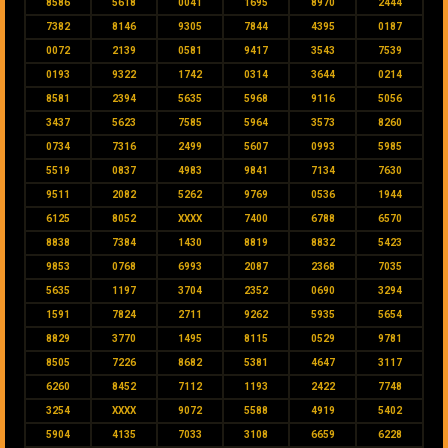
8586
5618
0041
1695
8970
2444
7382
8146
9305
7844
4395
0187
0072
2139
0581
9417
3543
7539
0193
9322
1742
0314
3644
0214
8581
2394
5635
5968
9116
5056
3437
5623
7585
5964
3573
8260
0734
7316
2499
5607
0993
5985
5519
0837
4983
9841
7134
7630
9511
2082
5262
9769
0536
1944
6125
8052
XXXX
7400
6788
6570
8838
7384
1430
8819
8832
5423
9853
0768
6993
2087
2368
7035
5635
1197
3704
2352
0690
3294
1591
7824
2711
9262
5935
5654
8829
3770
1495
8115
0529
9781
8505
7226
8682
5381
4647
3117
6260
8452
7112
1193
2422
7748
3254
XXXX
9072
5588
4919
5402
5904
4135
7033
3108
6659
6228