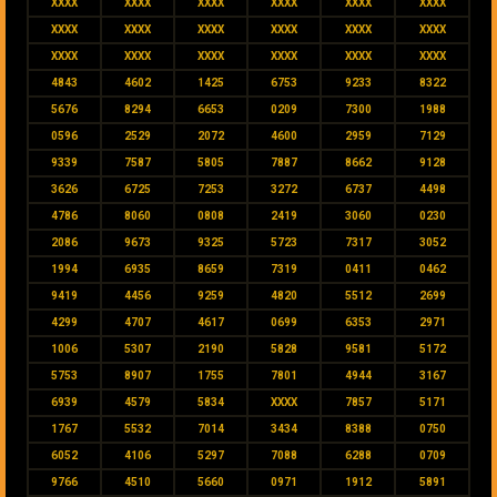
XXXX
XXXX
XXXX
XXXX
XXXX
XXXX
XXXX
XXXX
XXXX
XXXX
XXXX
XXXX
XXXX
XXXX
XXXX
XXXX
XXXX
XXXX
4843
4602
1425
6753
9233
8322
5676
8294
6653
0209
7300
1988
0596
2529
2072
4600
2959
7129
9339
7587
5805
7887
8662
9128
3626
6725
7253
3272
6737
4498
4786
8060
0808
2419
3060
0230
2086
9673
9325
5723
7317
3052
1994
6935
8659
7319
0411
0462
9419
4456
9259
4820
5512
2699
4299
4707
4617
0699
6353
2971
1006
5307
2190
5828
9581
5172
5753
8907
1755
7801
4944
3167
6939
4579
5834
XXXX
7857
5171
1767
5532
7014
3434
8388
0750
6052
4106
5297
7088
6288
0709
9766
4510
5660
0971
1912
5891