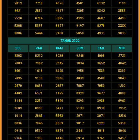
2812
7718
4026
4581
6132
7190
6621
2851
4697
2305
0342
3553
2520
0784
5885
4295
4687
4495
5308
5355
3677
9197
8278
XXXX
8086
5444
7460
5850
4935
9035
TAHUN 2022
SEL
RAB
KAM
JUM
SAB
MIN
8303
8292
8038
9248
4008
2720
7083
7982
7045
1834
3652
4042
8601
1618
6925
1958
7539
5309
7895
9138
0306
4839
4508
9843
2670
0633
2857
7887
7050
1200
4482
6571
1425
0329
9677
4009
8144
3251
5840
8393
3938
6960
3689
8903
6491
2133
0938
7952
1014
2865
5563
2071
3071
4236
0036
7046
8069
9817
6225
5358
0918
0590
6679
3441
4818
4046
5166
1305
4446
6914
9761
9457