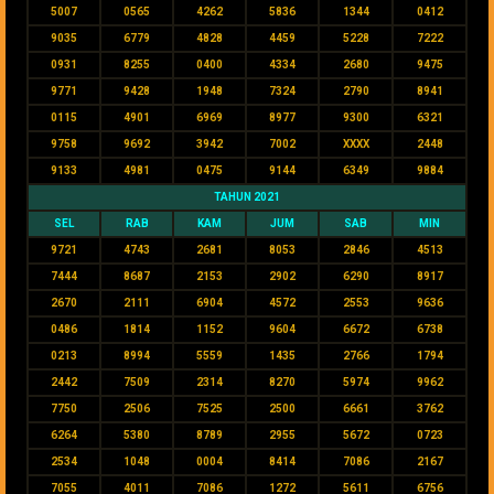
5007
0565
4262
5836
1344
0412
9035
6779
4828
4459
5228
7222
0931
8255
0400
4334
2680
9475
9771
9428
1948
7324
2790
8941
0115
4901
6969
8977
9300
6321
9758
9692
3942
7002
XXXX
2448
9133
4981
0475
9144
6349
9884
TAHUN 2021
SEL
RAB
KAM
JUM
SAB
MIN
9721
4743
2681
8053
2846
4513
7444
8687
2153
2902
6290
8917
2670
2111
6904
4572
2553
9636
0486
1814
1152
9604
6672
6738
0213
8994
5559
1435
2766
1794
2442
7509
2314
8270
5974
9962
7750
2506
7525
2500
6661
3762
6264
5380
8789
2955
5672
0723
2534
1048
0004
8414
7086
2167
7055
4011
7086
1272
5611
6756