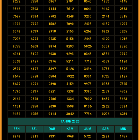
8272
7250
6867
2701
8543
1870
4145
9846
7503
9144
7612
0641
9167
2383
7687
9384
7702
4248
3200
2141
5515
1994
7972
1582
7090
2405
4157
1207
0048
9039
2918
2155
6268
0829
3265
7206
6774
0735
5158
2445
4122
1216
9775
6268
8874
8293
5026
5539
8526
4941
5122
6038
9293
0343
6554
0992
5363
9427
6376
5211
7718
4079
1120
2399
4177
3397
5126
3494
3788
8376
9647
5728
6504
7922
8301
9725
8127
8697
1271
2898
4159
9975
0933
7545
1796
0837
0221
7238
3390
2579
4762
2144
0848
7786
1334
7002
8439
5463
1131
7850
2030
1598
8106
2922
3384
9154
1056
0114
3042
7734
0206
6239
TAHUN 2026
SEN
SEL
RAB
KAM
JUM
SAB
MIN
8948
5811
9331
7968
5720
2889
1457