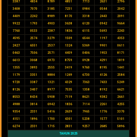
3387
4834
8789
4851
7713
2631
2796
3408
7070
3185
7231
0984
0544
2042
4409
2242
8989
8170
3318
2443
2091
9922
1793
4903
3638
6120
0942
9664
7760
0533
2387
1836
6115
5693
2243
4595
2574
3279
1509
6544
1197
4353
2427
6551
2537
1324
5369
9901
0611
0463
7506
2571
4459
0406
1953
8171
6613
3068
6973
8759
0928
4291
1819
1355
3893
2555
3419
9760
8195
1441
1179
3351
8884
1249
6730
4126
2584
9720
3387
1321
4329
7363
7433
5249
8126
3407
8977
7535
1358
8192
6621
8553
8434
5908
7119
8621
9382
2661
4988
3814
6942
1836
7114
2261
4255
9354
2331
5416
2639
7965
1776
3370
4151
1896
1700
4301
5238
1577
5101
6274
2331
1715
2831
9257
2685
5896
TAHUN 2025