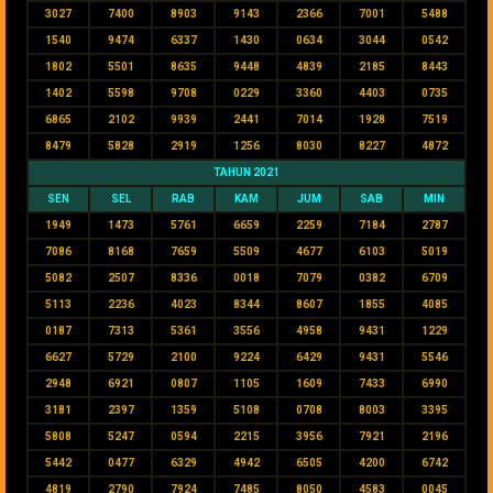
3027
7400
8903
9143
2366
7001
5488
1540
9474
6337
1430
0634
3044
0542
1802
5501
8635
9448
4839
2185
8443
1402
5598
9708
0229
3360
4403
0735
6865
2102
9939
2441
7014
1928
7519
8479
5828
2919
1256
8030
8227
4872
TAHUN 2021
SEN
SEL
RAB
KAM
JUM
SAB
MIN
1949
1473
5761
6659
2259
7184
2787
7086
8168
7659
5509
4677
6103
5019
5082
2507
8336
0018
7079
0382
6709
5113
2236
4023
8344
8607
1855
4085
0187
7313
5361
3556
4958
9431
1229
6627
5729
2100
9224
6429
9431
5546
2948
6921
0807
1105
1609
7433
6990
3181
2397
1359
5108
0708
8003
3395
5808
5247
0594
2215
3956
7921
2196
5442
0477
6329
4942
6505
4200
6742
4819
2790
7924
7485
8050
4583
0045