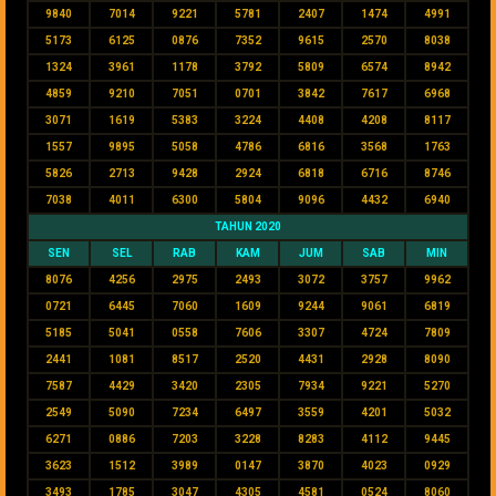
9840
7014
9221
5781
2407
1474
4991
5173
6125
0876
7352
9615
2570
8038
1324
3961
1178
3792
5809
6574
8942
4859
9210
7051
0701
3842
7617
6968
3071
1619
5383
3224
4408
4208
8117
1557
9895
5058
4786
6816
3568
1763
5826
2713
9428
2924
6818
6716
8746
7038
4011
6300
5804
9096
4432
6940
TAHUN 2020
SEN
SEL
RAB
KAM
JUM
SAB
MIN
8076
4256
2975
2493
3072
3757
9962
0721
6445
7060
1609
9244
9061
6819
5185
5041
0558
7606
3307
4724
7809
2441
1081
8517
2520
4431
2928
8090
7587
4429
3420
2305
7934
9221
5270
2549
5090
7234
6497
3559
4201
5032
6271
0886
7203
3228
8283
4112
9445
3623
1512
3989
0147
3870
4023
0929
3493
1785
3047
4305
4581
0524
8060