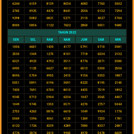
6244
6159
8139
8034
4083
7763
3002
2765
0925
4470
8641
2506
0132
7294
9298
5082
6821
5271
2110
4027
3764
8000
5856
1122
7632
2860
0051
9685
TAHUN 2022
SEN
SEL
RAB
KAM
JUM
SAB
MIN
1056
6601
1430
4177
5791
0710
3081
2530
1369
1275
8101
7718
6334
2132
6321
4923
4792
3511
8776
2071
3580
6905
1125
6627
4612
6513
5300
2506
8096
5704
4955
2415
9156
0353
1887
5051
5891
6196
3691
8223
8195
2140
7430
7691
6704
8013
4435
7519
1892
9345
0713
5904
6334
1047
3565
4407
1049
9745
1353
0571
4270
2757
5044
2753
4263
0876
6610
1049
9934
1776
5069
1396
4061
6120
1269
7233
1781
6122
1726
4339
4289
7080
8337
2487
4776
2074
2410
9965
4970
5478
6639