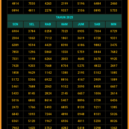
4814
7550
4263
2199
5196
6484
2460
0894
4811
2278
9337
2156
0895
5733
TAHUN 2023
SEN
SEL
RAB
KAM
JUM
SAB
MIN
6904
3784
0258
7323
0935
7304
0729
2304
1063
7112
1861
3619
0720
9331
6389
9594
4429
8390
6186
9882
3475
7850
1296
5860
1550
5759
0844
7682
7331
1198
6264
2003
4645
3670
9925
7420
9203
7668
8704
5275
4822
2697
1858
9629
1142
1380
2195
5102
1085
5172
5306
6922
8816
4167
3909
1089
5461
7688
2063
9102
3090
8458
6607
5433
8145
2824
2145
6657
1006
2614
5016
6865
8614
5407
8896
3738
6436
2473
1766
5493
6835
8130
9211
1385
6843
1093
7244
4890
0948
8101
5026
0361
5120
1967
6936
4011
5230
8026
7902
1423
3752
4282
5418
3298
1363