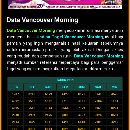
Data Vancouver Morning
Data Vancouver Morning
menyediakan informasi menyeluruh
mengenai hasil
Undian Togel Vancouver Morning
, ideal bagi
pemain yang ingin menganalisis hasil keluaran sebelumnya
untuk merumuskan prediksi yang lebih akurat. Dengan akses
yang mudah dan pembaruan rutin,
Data Vancouver Morning
menjadi sumber referensi terpercaya bagi para penggemar
togel yang ingin meningkatkan ketepatan prediksi mereka.
TAHUN 2019
SEN
SEL
RAB
KAM
JUM
SAB
MIN
1737
3289
6879
4427
0122
6748
4676
4592
9518
5802
9713
3031
2704
1884
4305
2580
3543
5564
7529
3069
0294
2040
3974
2475
9808
4057
5824
8660
2313
4629
5981
1398
5410
2905
4282
9661
3218
8184
1693
6282
9201
1998