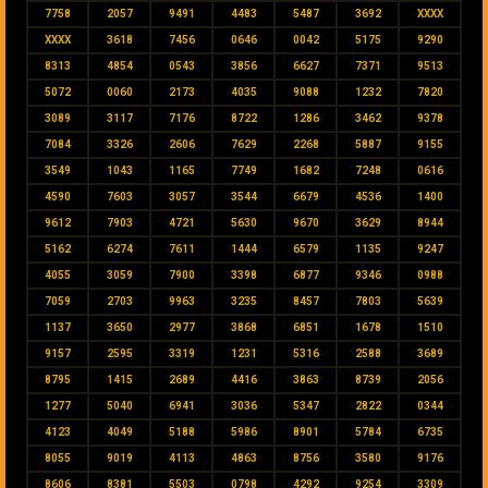
7758
2057
9491
4483
5487
3692
XXXX
XXXX
3618
7456
0646
0042
5175
9290
8313
4854
0543
3856
6627
7371
9513
5072
0060
2173
4035
9088
1232
7820
3089
3117
7176
8722
1286
3462
9378
7084
3326
2606
7629
2268
5887
9155
3549
1043
1165
7749
1682
7248
0616
4590
7603
3057
3544
6679
4536
1400
9612
7903
4721
5630
9670
3629
8944
5162
6274
7611
1444
6579
1135
9247
4055
3059
7900
3398
6877
9346
0988
7059
2703
9963
3235
8457
7803
5639
1137
3650
2977
3868
6851
1678
1510
9157
2595
3319
1231
5316
2588
3689
8795
1415
2689
4416
3863
8739
2056
1277
5040
6941
3036
5347
2822
0344
4123
4049
5188
5986
8901
5784
6735
8055
9019
4113
4863
8756
3580
9176
8606
8381
5503
0798
4292
9254
3309