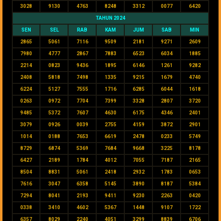
3028
9130
4763
8248
3312
0077
6420
TAHUN 2024
SEN
SEL
RAB
KAM
JUM
SAB
MIN
2865
5061
7116
9509
2181
9271
2609
7980
4777
2867
7883
6523
6034
1885
2214
0823
9436
1895
6146
1261
9282
2408
5818
7498
1335
9215
1679
4740
6224
5127
7555
1716
6285
6044
1618
0263
0972
7704
7399
3328
2807
3720
9485
5372
7607
4630
6175
4346
2401
3079
0926
0039
2755
4159
3872
2901
1014
0188
7653
6619
2478
0233
5749
8729
6874
5369
7684
9668
3225
8178
6427
2189
1784
4012
7055
7187
2165
8504
8831
5061
2418
2932
1783
0653
7616
3047
6358
5145
3890
8187
5384
7294
8041
2193
9411
9230
2263
0420
0338
3410
4602
5367
1448
9107
1722
6357
8029
2240
4051
3299
8839
6706