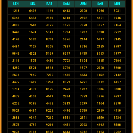
SEN
SEL
RAB
KAM
JUM
SAB
MIN
1218
6496
1149
6413
2928
3766
5231
6344
5453
2340
6118
2302
4821
1946
3810
7648
3922
1822
7978
3327
0164
3449
1674
5341
1794
3207
0698
7212
4148
5520
8708
5876
2144
6997
7145
6494
7127
8505
7987
8716
2125
9787
8845
4521
5169
8377
9435
8713
1977
2116
1575
4430
7723
5124
1315
7604
4280
5521
0548
3740
9527
2928
5600
2604
7842
7252
1446
4633
1152
7142
3477
1419
1203
8379
6271
5812
4427
1704
4359
8175
2470
1237
5036
5388
4072
4508
4649
2984
7723
5276
4297
6202
9395
4472
3813
5299
1164
8278
5029
6494
8221
4496
5758
2919
4710
2881
9344
7212
8551
2341
6550
3734
2575
4734
9219
4451
2003
4692
3588
9073
2118
8553
6613
4082
3163
0262