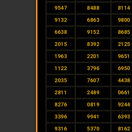
9547
8488
8114
9132
6863
9800
6638
9152
8685
2015
8392
2125
1963
2201
9651
1122
3796
6950
2035
7607
4438
2811
2489
0661
8276
0819
9244
3396
9941
6393
9316
5370
8162