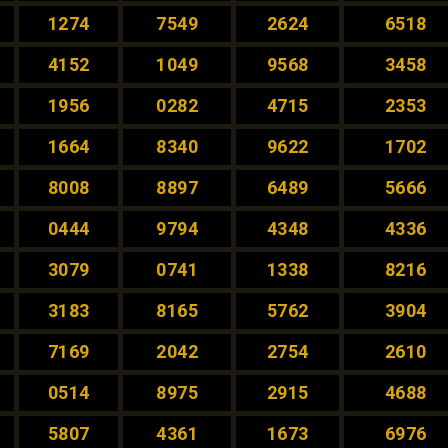
1274
7549
2624
6518
4152
1049
9568
3458
1956
0282
4715
2353
1664
8340
9622
1702
8008
8897
6489
5666
0444
9794
4348
4336
3079
0741
1338
8216
3183
8165
5762
3904
7169
2042
2754
2610
0514
8975
2915
4688
5807
4361
1673
6976