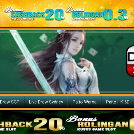
 Draw SGP
Live Draw Sydney
Paito Warna
Paito HK 6D