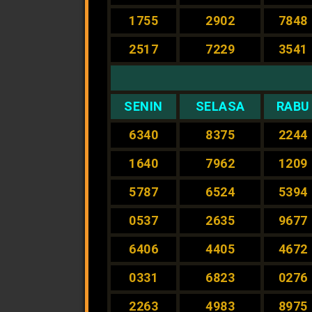
1755
2902
7848
2517
7229
3541
SENIN
SELASA
RABU
6340
8375
2244
1640
7962
1209
5787
6524
5394
0537
2635
9677
6406
4405
4672
0331
6823
0276
2263
4983
8975