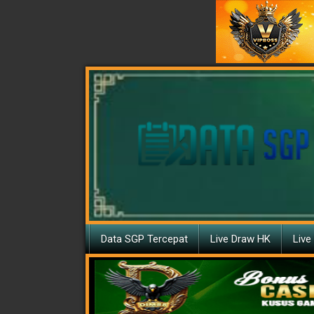
Data SGP Tercepat
Live Draw HK
Live