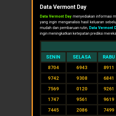
Data Vermont Day
Data Vermont Day
menyediakan informasi m
yang ingin menganalisis hasil keluaran seb
mudah dan pembaruan rutin,
Data Vermont 
ingin meningkatkan ketepatan prediksi mereka
SENIN
SELASA
RABU
8704
6943
8911
9742
9308
6841
7569
0120
9261
1747
9561
9619
7445
2086
7499