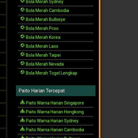
Bola Merah Sydney
Bola Merah Cambodia
Bola Merah Bullseye
Bola Merah Pcso
Bola Merah Korea
Bola Merah Laos
Bola Merah Taipei
Bola Merah Nevada
Bola Merah Togel Lengkap
Paito Harian Tercepat
Paito Warna Harian Singapore
Paito Warna Harian Hongkong
Paito Warna Harian Sydney
Paito Warna Harian Cambodia