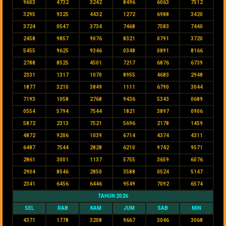
9603
4732
3242
8496
6063
7512
3295
9325
4432
1272
6988
3420
3724
0547
3734
7468
7583
7440
2458
9857
9076
8321
0791
3720
5455
9625
9346
0348
0891
8166
2788
8525
4501
7217
6876
6739
2331
1317
1070
8955
4683
2948
1877
3210
3849
1111
6790
3044
7193
1058
2768
9436
5343
0689
0554
5794
7544
1821
3897
0906
5872
2313
7521
5696
2178
1459
4872
9206
1039
6714
4374
4311
6487
7544
2828
6210
9742
9571
2861
3001
1137
5755
3659
6076
2904
8546
2850
3588
0524
5147
2341
6456
6446
9549
7092
6574
TAHUN 2026
SEL
RAB
KAM
JUM
SAB
MIN
4371
1778
3208
9667
3046
3068