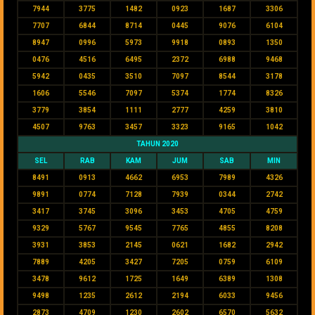
7944
3775
1482
0923
1687
3306
7707
6844
8714
0445
9076
6104
8947
0996
5973
9918
0893
1350
0476
4516
6495
2372
6988
9468
5942
0435
3510
7097
8544
3178
1606
5546
7097
5374
1774
8326
3779
3854
1111
2777
4259
3810
4507
9763
3457
3323
9165
1042
TAHUN 2020
SEL
RAB
KAM
JUM
SAB
MIN
8491
0913
4662
6953
7989
4326
9891
0774
7128
7939
0344
2742
3417
3745
3096
3453
4705
4759
9329
5767
9545
7765
4855
8208
3931
3853
2145
0621
1682
2942
7889
4205
3427
7205
0759
6109
3478
9612
1725
1649
6389
1308
9498
1235
2612
2194
6033
9456
2873
4709
1230
2602
6570
5632