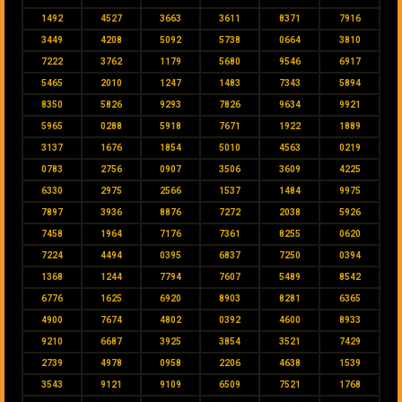
1492
4527
3663
3611
8371
7916
3449
4208
5092
5738
0664
3810
7222
3762
1179
5680
9546
6917
5465
2010
1247
1483
7343
5894
8350
5826
9293
7826
9634
9921
5965
0288
5918
7671
1922
1889
3137
1676
1854
5010
4563
0219
0783
2756
0907
3506
3609
4225
6330
2975
2566
1537
1484
9975
7897
3936
8876
7272
2038
5926
7458
1964
7176
7361
8255
0620
7224
4494
0395
6837
7250
0394
1368
1244
7794
7607
5489
8542
6776
1625
6920
8903
8281
6365
4900
7674
4802
0392
4600
8933
9210
6687
3925
3854
3521
7429
2739
4978
0958
2206
4638
1539
3543
9121
9109
6509
7521
1768