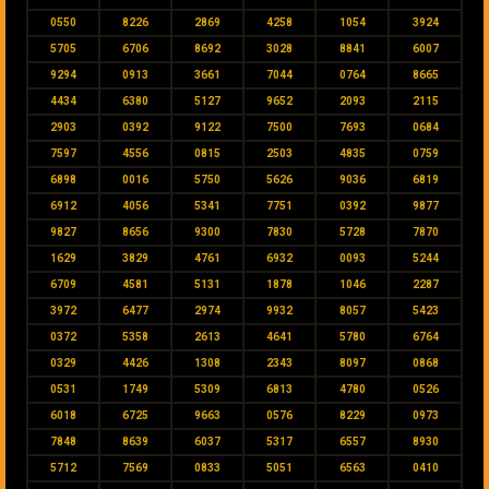
0550
8226
2869
4258
1054
3924
5705
6706
8692
3028
8841
6007
9294
0913
3661
7044
0764
8665
4434
6380
5127
9652
2093
2115
2903
0392
9122
7500
7693
0684
7597
4556
0815
2503
4835
0759
6898
0016
5750
5626
9036
6819
6912
4056
5341
7751
0392
9877
9827
8656
9300
7830
5728
7870
1629
3829
4761
6932
0093
5244
6709
4581
5131
1878
1046
2287
3972
6477
2974
9932
8057
5423
0372
5358
2613
4641
5780
6764
0329
4426
1308
2343
8097
0868
0531
1749
5309
6813
4780
0526
6018
6725
9663
0576
8229
0973
7848
8639
6037
5317
6557
8930
5712
7569
0833
5051
6563
0410