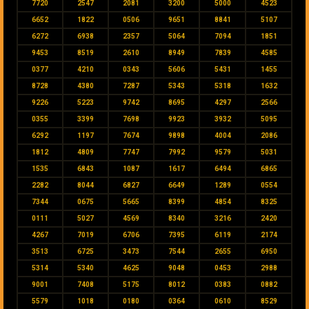
7720
2547
2081
3200
5000
4523
6652
1822
0506
9651
8841
5107
6272
6938
2357
5064
7094
1851
9453
8519
2610
8949
7839
4585
0377
4210
0343
5606
5431
1455
8728
4380
7287
5343
5318
1632
9226
5223
9742
8695
4297
2566
0355
3399
7698
9923
3932
5095
6292
1197
7674
9898
4004
2086
1812
4809
7747
7992
9579
5031
1535
6843
1087
1617
6494
6865
2282
8044
6827
6649
1289
0554
7344
0675
5665
8399
4854
8325
0111
5027
4569
8340
3216
2420
4267
7019
6706
7395
6119
2174
3513
6725
3473
7544
2655
6950
5314
5340
4625
9048
0453
2988
9001
7408
5175
8012
0383
0882
5579
1018
0180
0364
0610
8529