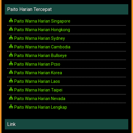
Paito Harian Tercepat
Paito Warna Harian Singapore
Paito Warna Harian Hongkong
Paito Warna Harian Sydney
Paito Warna Harian Cambodia
Paito Warna Harian Bullseye
Paito Warna Harian Pcso
Paito Warna Harian Korea
Paito Warna Harian Laos
Paito Warna Harian Taipei
Paito Warna Harian Nevada
Paito Warna Harian Lengkap
Link