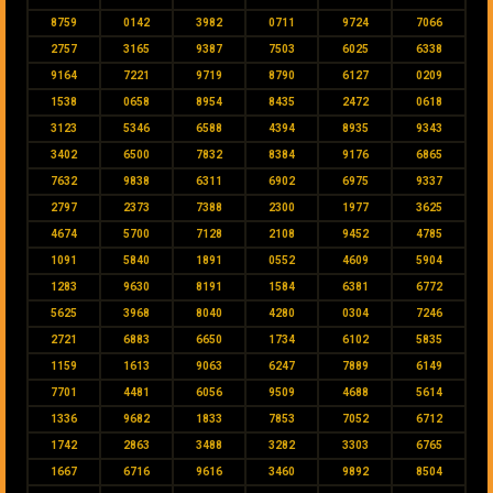
8759
0142
3982
0711
9724
7066
2757
3165
9387
7503
6025
6338
9164
7221
9719
8790
6127
0209
1538
0658
8954
8435
2472
0618
3123
5346
6588
4394
8935
9343
3402
6500
7832
8384
9176
6865
7632
9838
6311
6902
6975
9337
2797
2373
7388
2300
1977
3625
4674
5700
7128
2108
9452
4785
1091
5840
1891
0552
4609
5904
1283
9630
8191
1584
6381
6772
5625
3968
8040
4280
0304
7246
2721
6883
6650
1734
6102
5835
1159
1613
9063
6247
7889
6149
7701
4481
6056
9509
4688
5614
1336
9682
1833
7853
7052
6712
1742
2863
3488
3282
3303
6765
1667
6716
9616
3460
9892
8504