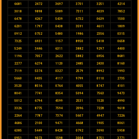
6681
2472
3697
3701
3251
4214
3018
9898
5089
7311
4039
7852
6478
4267
5439
6732
0639
1500
6201
1797
0438
3591
4611
1809
0912
0752
5480
1986
2356
0315
7325
6931
1157
8950
5418
0658
5249
3446
6311
3882
9297
4400
1196
7057
2622
5882
6956
8681
2277
6274
1120
2485
2430
8160
7119
5374
0327
2579
8992
1993
5660
0435
4117
9799
0110
2735
3520
8516
0764
4055
8747
4101
8041
7741
8354
5094
7563
9473
5012
6794
4599
2531
1520
4990
3326
8775
7594
2096
7228
9618
2264
7787
7374
5607
4947
7226
4686
2100
9471
4668
1905
8061
6385
5449
8428
0792
3090
5958
0951
9073
1598
3004
8751
3771