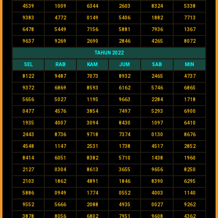
4539
1009
6344
2603
8324
5338
9383
4772
0149
5406
1882
7713
6478
5449
7156
5881
7936
1367
9637
9269
2690
2846
4265
8072
TAHUN 2022
SEL
RAB
KAM
JUM
SAB
MIN
8122
9487
7073
8932
2465
4737
9372
6869
8593
6162
5746
6865
5656
5027
1195
9663
2284
1718
0477
4576
3854
7497
5293
6900
1935
4007
3094
8430
1097
6410
2443
8736
9718
7374
0130
8676
4548
1147
2531
1738
4517
2852
8414
6051
8382
5710
1438
1960
2127
0304
8613
3655
9656
8250
2103
1862
4891
1846
8390
6295
5886
0949
1774
0552
4003
1140
9552
5666
2088
4935
0027
9262
3878
8056
6802
7951
9608
4362