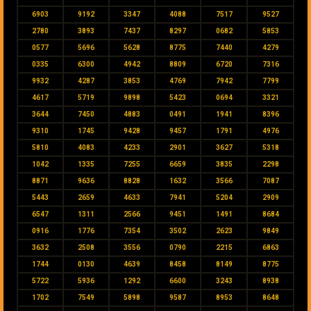
6903
9192
3347
4088
7517
9527
2780
3893
7437
8297
0682
5853
0577
5696
5628
8775
7440
4279
0335
6300
4942
8809
6720
7316
9932
4287
3853
4769
7942
7799
4617
5719
9898
5423
0694
3321
3644
7450
4883
0491
1941
8396
9310
1745
9428
9457
1791
4976
5810
4083
4233
2901
3627
5318
1042
1335
7255
6659
3835
2298
8871
9636
8828
1632
3566
7087
5443
2659
4633
7941
5204
2909
6547
1311
2566
9451
1491
8684
0916
1776
7354
3502
2623
9849
3632
2508
3556
0790
2215
6863
1744
0130
4639
8458
8149
8775
5722
5936
1292
6600
3243
8938
1702
7549
5898
9587
8953
8648