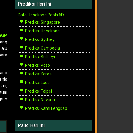
Prediksi Hari Ini
Data Hongkong Pools 6D
Prediksi Singapore
Prediksi Hongkong
SGP
Prediksi Sydney
yang
Prediksi Cambodia
lalu
para
Prediksi Bullseye
Prediksi Pcso
aito
Prediksi Korea
enis
Prediksi Laos
ari,
Prediksi Taipei
suai
upun
Prediksi Nevada
Prediksi Kami Lengkap
Paito Hari Ini