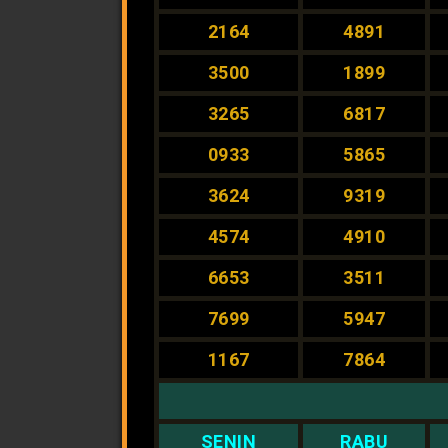
2164
4891
3500
1899
3265
6817
0933
5865
3624
9319
4574
4910
6653
3511
7699
5947
1167
7864
SENIN
RABU