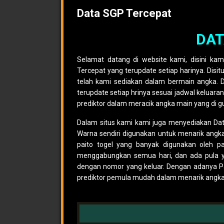
Data SGP Tercepat
DAT
Selamat datang di website kami, disini k
Tercepat yang terupdate setiap harinya. Disi
telah kami sediakan dalam bermain angka. D
terupdate setiap hrinya sesuai jadwal keluara
prediktor dalam meracik angka main yang di 
Dalam situs kami kami juga menyediakan Da
Warna sendiri digunakan untuk menarik ang
paito togel yang banyak digunakan oleh pa
menggabungkan semua hari, dan ada pula y
dengan nomor yang keluar. Dengan adanya P
prediktor pemula mudah dalam menarik angka 