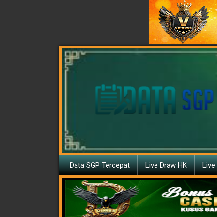
Data SGP Tercepat
Live Draw HK
Live