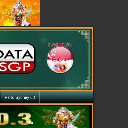
Paito Sydney 6D