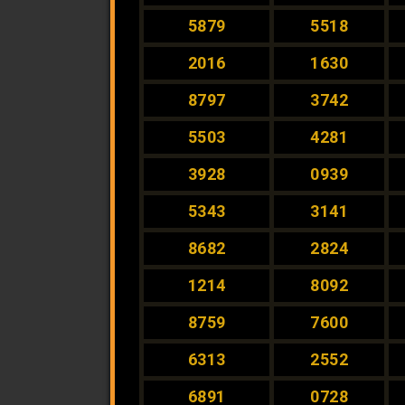
5879
5518
2016
1630
8797
3742
5503
4281
3928
0939
5343
3141
8682
2824
1214
8092
8759
7600
6313
2552
6891
0728