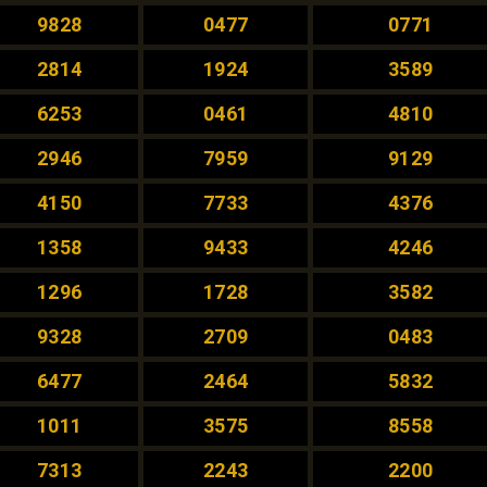
9828
0477
0771
2814
1924
3589
6253
0461
4810
2946
7959
9129
4150
7733
4376
1358
9433
4246
1296
1728
3582
9328
2709
0483
6477
2464
5832
1011
3575
8558
7313
2243
2200