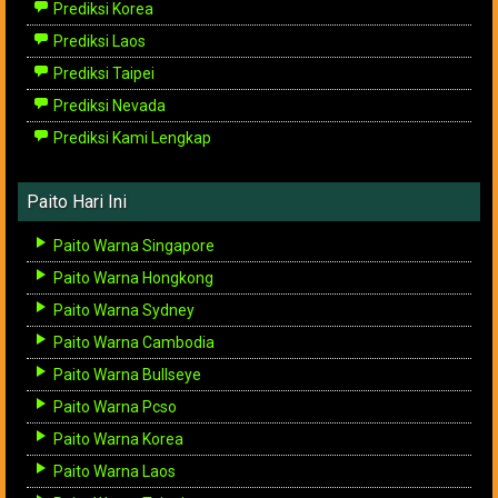
Prediksi Korea
Prediksi Laos
Prediksi Taipei
Prediksi Nevada
Prediksi Kami Lengkap
Paito Hari Ini
Paito Warna Singapore
Paito Warna Hongkong
Paito Warna Sydney
Paito Warna Cambodia
Paito Warna Bullseye
Paito Warna Pcso
Paito Warna Korea
Paito Warna Laos