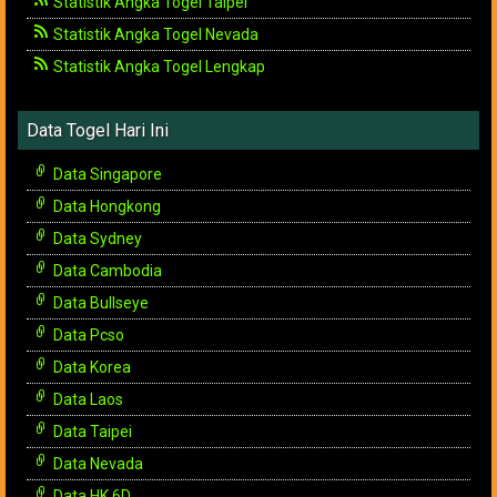
Statistik Angka Togel Taipei
Statistik Angka Togel Nevada
Statistik Angka Togel Lengkap
Data Togel Hari Ini
Data Singapore
Data Hongkong
Data Sydney
Data Cambodia
Data Bullseye
Data Pcso
Data Korea
Data Laos
Data Taipei
Data Nevada
Data HK 6D