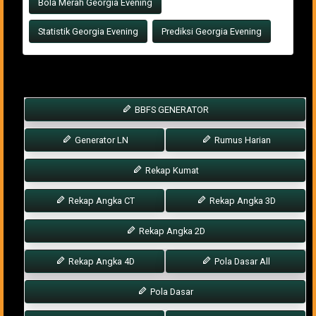
Bola Merah Georgia Evening
Statistik Georgia Evening
Prediksi Georgia Evening
BBFS GENERATOR
Generator LN
Rumus Harian
Rekap Kumat
Rekap Angka CT
Rekap Angka 3D
Rekap Angka 2D
Rekap Angka 4D
Pola Dasar All
Pola Dasar