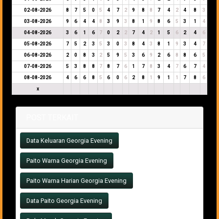
02-08-2026
8
7
5
0
5
4
7
2
9
8
8
7
4
2
4
8
3
03-08-2026
9
6
4
4
8
3
9
3
8
1
9
8
6
5
3
1
4
04-08-2026
3
6
1
6
7
0
2
2
7
4
2
1
5
6
2
4
6
05-08-2026
7
5
2
3
5
3
0
3
8
4
3
8
1
9
3
4
7
06-08-2026
2
0
8
3
2
5
9
5
3
6
9
2
6
8
8
6
5
07-08-2026
5
3
8
8
7
8
7
6
1
7
8
3
4
7
6
7
4
08-08-2026
4
6
6
8
5
6
0
6
2
8
1
9
1
1
7
8
6
x
POST TERKAIT
Data Keluaran Georgia Evening
Paito Warna Georgia Evening
Paito Warna Harian Georgia Evening
Data Paito Georgia Evening