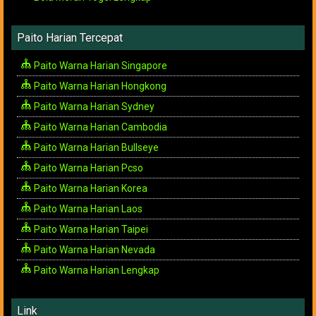
Paito Harian Tercepat
Paito Warna Harian Singapore
Paito Warna Harian Hongkong
Paito Warna Harian Sydney
Paito Warna Harian Cambodia
Paito Warna Harian Bullseye
Paito Warna Harian Pcso
Paito Warna Harian Korea
Paito Warna Harian Laos
Paito Warna Harian Taipei
Paito Warna Harian Nevada
Paito Warna Harian Lengkap
Link