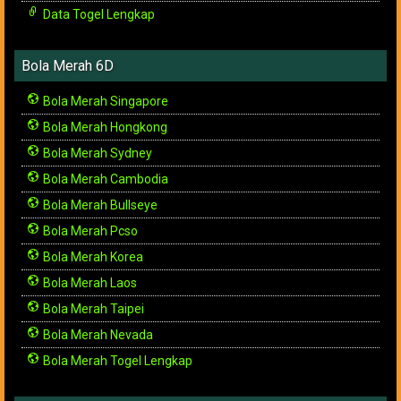
Data Togel Lengkap
Bola Merah 6D
Bola Merah Singapore
Bola Merah Hongkong
Bola Merah Sydney
Bola Merah Cambodia
Bola Merah Bullseye
Bola Merah Pcso
Bola Merah Korea
Bola Merah Laos
Bola Merah Taipei
Bola Merah Nevada
Bola Merah Togel Lengkap