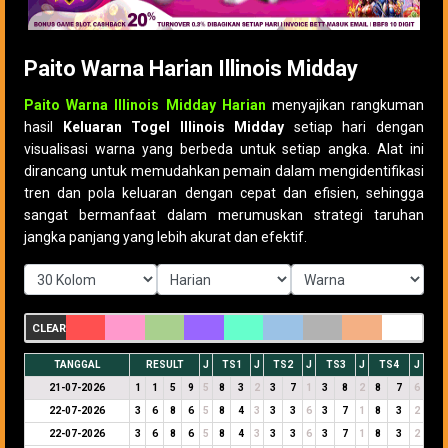
Paito Warna Harian Illinois Midday
Paito Warna Illinois Midday Harian
menyajikan rangkuman
hasil
Keluaran Togel Illinois Midday
setiap hari dengan
visualisasi warna yang berbeda untuk setiap angka. Alat ini
dirancang untuk memudahkan pemain dalam mengidentifikasi
tren dan pola keluaran dengan cepat dan efisien, sehingga
sangat bermanfaat dalam merumuskan strategi taruhan
jangka panjang yang lebih akurat dan efektif.
CLEAR
TANGGAL
RESULT
J
TS1
J
TS2
J
TS3
J
TS4
J
21-07-2026
1
1
5
9
5
8
3
2
3
7
1
3
8
2
8
7
6
22-07-2026
3
6
8
6
5
8
4
3
3
3
6
3
7
1
8
3
2
22-07-2026
3
6
8
6
5
8
4
3
3
3
6
3
7
1
8
3
2