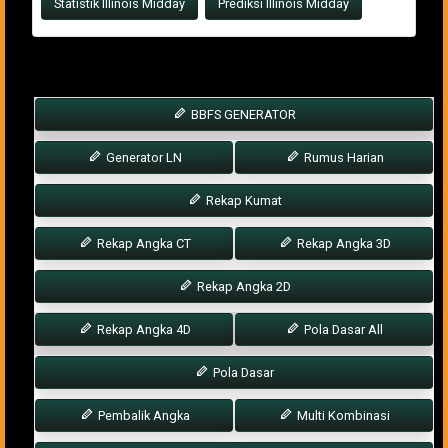
Statistik Illinois Midday
Prediksi Illinois Midday
BBFS GENERATOR
Generator LN
Rumus Harian
Rekap Kumat
Rekap Angka CT
Rekap Angka 3D
Rekap Angka 2D
Rekap Angka 4D
Pola Dasar All
Pola Dasar
Pembalik Angka
Multi Kombinasi