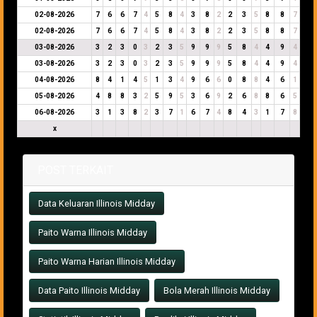
02-08-2026
7
6
6
7
4
5
8
4
3
8
2
2
3
5
8
8
7
02-08-2026
7
6
6
7
4
5
8
4
3
8
2
2
3
5
8
8
7
03-08-2026
3
2
3
0
3
2
3
5
9
9
9
5
8
4
4
9
4
03-08-2026
3
2
3
0
3
2
3
5
9
9
9
5
8
4
4
9
4
04-08-2026
8
4
1
4
5
1
3
4
9
6
6
0
8
8
4
6
1
05-08-2026
4
8
8
3
2
5
9
5
3
6
9
2
6
8
8
6
5
06-08-2026
3
1
3
8
2
3
7
1
6
7
4
8
4
3
1
7
8
x
POST TERKAIT
Data Keluaran Illinois Midday
Paito Warna Illinois Midday
Paito Warna Harian Illinois Midday
Data Paito Illinois Midday
Bola Merah Illinois Midday