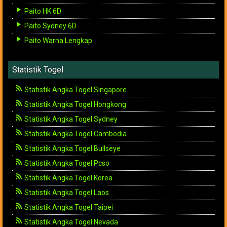
Paito HK 6D
Paito Sydney 6D
Paito Warna Lengkap
Statistik Togel
Statistik Angka Togel Singapore
Statistik Angka Togel Hongkong
Statistik Angka Togel Sydney
Statistik Angka Togel Cambodia
Statistik Angka Togel Bullseye
Statistik Angka Togel Pcso
Statistik Angka Togel Korea
Statistik Angka Togel Laos
Statistik Angka Togel Taipei
Statistik Angka Togel Nevada