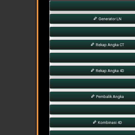
Generator LN
Rekap Angka CT
Rekap Angka 4D
Pembalik Angka
Kombinasi 4D