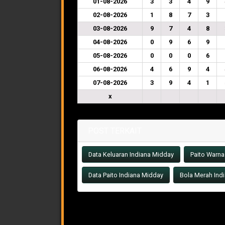
01-08-2026
3
3
4
9
02-08-2026
1
8
7
3
03-08-2026
9
7
4
8
04-08-2026
0
9
6
9
05-08-2026
0
0
0
6
06-08-2026
4
6
9
4
07-08-2026
3
9
4
1
x
POST TERKAIT
Data Keluaran Indiana Midday
Paito Warna
Data Paito Indiana Midday
Bola Merah Ind