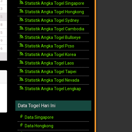
3
Statistik Angka Togel Singapore
3
Statistik Angka Togel Hongkong
5
Statistik Angka Togel Sydney
8
Statistik Angka Togel Cambodia
5
Statistik Angka Togel Bullseye
9
Statistik Angka Togel Pcso
6
Statistik Angka Togel Korea
Statistik Angka Togel Laos
Statistik Angka Togel Taipei
Statistik Angka Togel Nevada
Statistik Angka Togel Lengkap
Data Togel Hari Ini
Data Singapore
Data Hongkong