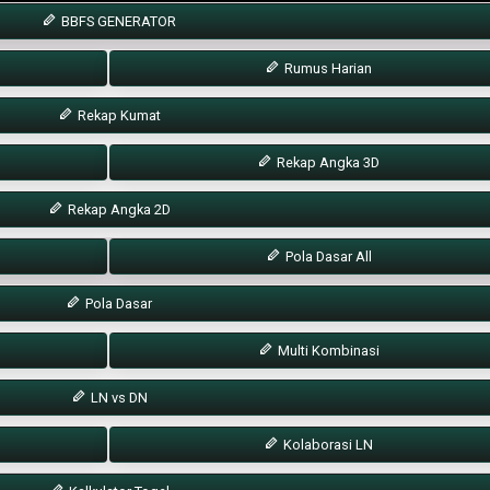
BBFS GENERATOR
Rumus Harian
Rekap Kumat
Rekap Angka 3D
Rekap Angka 2D
Pola Dasar All
Pola Dasar
Multi Kombinasi
LN vs DN
Kolaborasi LN