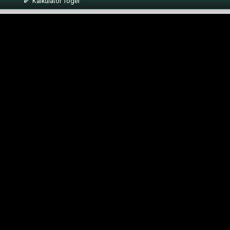
Kalkulator Togel