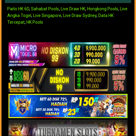
Paito HK 6D
,
Sahabat Pools
,
Live Draw HK
,
Hongkong Pools
,
Live
Angka Togel
,
Live Singapore
,
Live Draw Sydney
,
Data HK
Tercepat
,
HK Pools