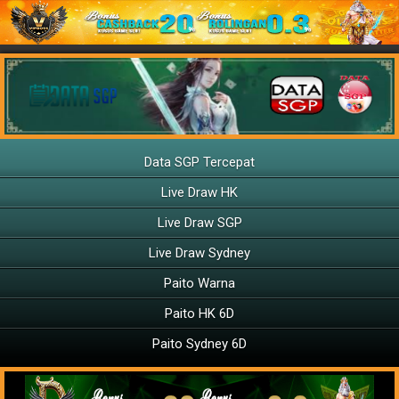
Data SGP Tercepat
Live Draw HK
Live Draw SGP
Live Draw Sydney
Paito Warna
Paito HK 6D
Paito Sydney 6D