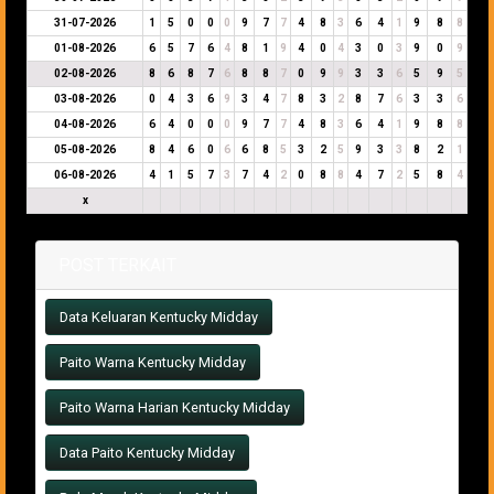
31-07-2026
1
5
0
0
0
9
7
7
4
8
3
6
4
1
9
8
8
01-08-2026
6
5
7
6
4
8
1
9
4
0
4
3
0
3
9
0
9
02-08-2026
8
6
8
7
6
8
8
7
0
9
9
3
3
6
5
9
5
03-08-2026
0
4
3
6
9
3
4
7
8
3
2
8
7
6
3
3
6
04-08-2026
6
4
0
0
0
9
7
7
4
8
3
6
4
1
9
8
8
05-08-2026
8
4
6
0
6
6
8
5
3
2
5
9
3
3
8
2
1
06-08-2026
4
1
5
7
3
7
4
2
0
8
8
4
7
2
5
8
4
x
POST TERKAIT
Data Keluaran Kentucky Midday
Paito Warna Kentucky Midday
Paito Warna Harian Kentucky Midday
Data Paito Kentucky Midday