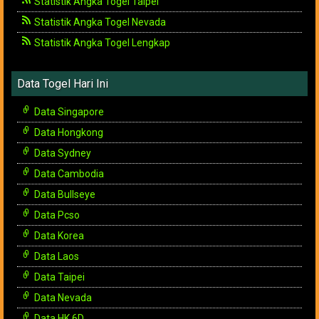
Statistik Angka Togel Taipei
Statistik Angka Togel Nevada
Statistik Angka Togel Lengkap
Data Togel Hari Ini
Data Singapore
Data Hongkong
Data Sydney
Data Cambodia
Data Bullseye
Data Pcso
Data Korea
Data Laos
Data Taipei
Data Nevada
Data HK 6D