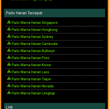
Paito Harian Tercepat
Paito Warna Harian Singapore
Paito Warna Harian Hongkong
Paito Warna Harian Sydney
Paito Warna Harian Cambodia
Paito Warna Harian Bullseye
Paito Warna Harian Pcso
Paito Warna Harian Korea
Paito Warna Harian Laos
Paito Warna Harian Taipei
Paito Warna Harian Nevada
Paito Warna Harian Lengkap
Link