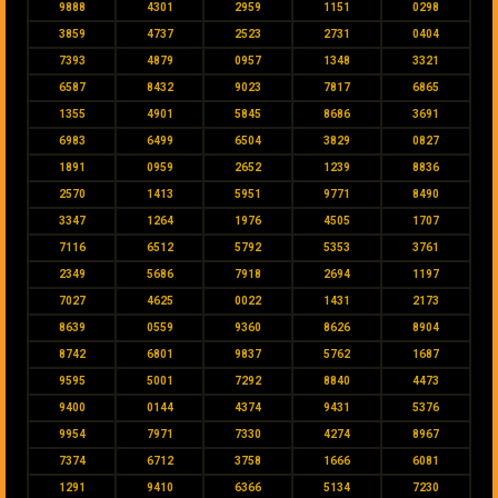
9888
4301
2959
1151
0298
3859
4737
2523
2731
0404
7393
4879
0957
1348
3321
6587
8432
9023
7817
6865
1355
4901
5845
8686
3691
6983
6499
6504
3829
0827
1891
0959
2652
1239
8836
2570
1413
5951
9771
8490
3347
1264
1976
4505
1707
7116
6512
5792
5353
3761
2349
5686
7918
2694
1197
7027
4625
0022
1431
2173
8639
0559
9360
8626
8904
8742
6801
9837
5762
1687
9595
5001
7292
8840
4473
9400
0144
4374
9431
5376
9954
7971
7330
4274
8967
7374
6712
3758
1666
6081
1291
9410
6366
5134
7230