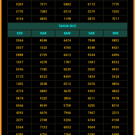
0253
7371
5882
0172
7775
3770
7283
0314
3379
1550
4134
6835
1198
0873
7517
TAHUN 2021
SEN
RAB
KAM
SAB
MIN
3964
8048
6474
7948
9853
3507
1023
4700
8348
8431
5888
0729
6612
9044
6496
1037
4278
1781
1087
8332
5596
7185
0029
3505
4941
5172
8322
8439
1834
3524
1455
2548
0512
3676
4856
4774
6883
4670
9493
4862
3874
9223
2856
6511
9978
0066
8549
5758
4235
8310
4393
6676
7966
7467
2213
2271
2748
3236
6744
0158
5364
7132
6032
9604
0336
6290
4756
7264
5390
6498