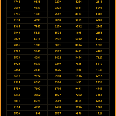
4744
0838
0279
4264
2113
7639
9129
7222
6581
0091
9786
1933
2512
3013
8988
9138
4337
5868
9815
6002
8364
7943
6279
9532
2545
9848
5521
8504
1695
2653
5879
5518
6952
6002
0232
2016
1630
6081
3804
5633
8797
3742
2327
8421
4185
5503
4281
3422
3444
7127
3928
0939
0249
7338
5917
5343
3141
4525
1490
1646
8682
2824
5998
1996
6616
1214
8092
4356
1433
5536
8759
7600
1716
0491
4949
6313
2552
1027
7222
3853
6891
0728
5549
3025
6051
2164
4891
9458
2296
3009
3500
1899
2537
9870
1721