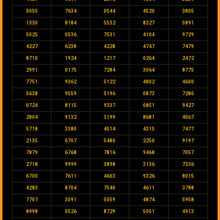
0055
7634
0544
4520
3805
1330
8184
5532
8327
5891
5025
0536
7531
4104
9729
4227
6238
4228
4747
7479
8710
1924
1217
0264
2472
2991
0175
7284
3064
8775
7751
9362
5122
4802
4600
5638
9559
5196
0873
7280
0724
8115
9337
0851
9427
2804
9132
3199
8681
4067
5718
3380
4514
4315
7477
2135
0707
5480
2250
9197
7879
6768
7816
9468
7057
2718
9999
3898
3136
7336
6700
7611
4603
9326
8015
4283
8704
7540
4611
3788
7707
3091
5059
4874
5958
8998
0526
8729
5051
4913