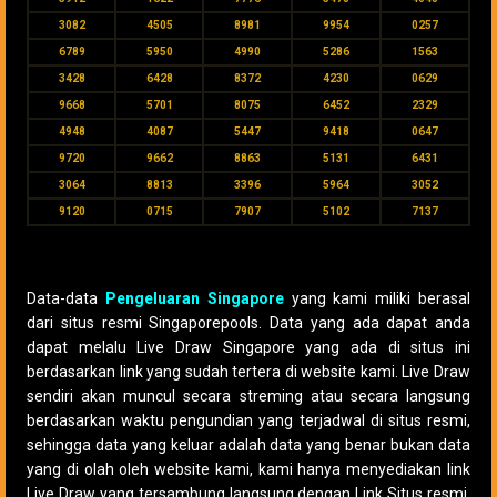
3082
4505
8981
9954
0257
6789
5950
4990
5286
1563
3428
6428
8372
4230
0629
9668
5701
8075
6452
2329
4948
4087
5447
9418
0647
9720
9662
8863
5131
6431
3064
8813
3396
5964
3052
9120
0715
7907
5102
7137
Data-data
Pengeluaran Singapore
yang kami miliki berasal
dari situs resmi Singaporepools. Data yang ada dapat anda
dapat melalu Live Draw Singapore yang ada di situs ini
berdasarkan link yang sudah tertera di website kami. Live Draw
sendiri akan muncul secara streming atau secara langsung
berdasarkan waktu pengundian yang terjadwal di situs resmi,
sehingga data yang keluar adalah data yang benar bukan data
yang di olah oleh website kami, kami hanya menyediakan link
Live Draw yang tersambung langsung dengan Link Situs resmi.