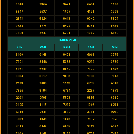
9948
9364
3641
6494
1180
9947
2637
1907
4151
3568
2343
5224
8613
0042
5827
0338
1275
6927
0731
0459
5168
4945
6351
1067
6846
TAHUN 2020
SEN
RAB
KAM
SAB
MIN
8100
0149
8471
6668
3575
7921
8446
5388
9294
3580
8961
6949
0842
7172
8476
0903
0117
9858
2900
7113
2693
9888
1513
6735
6518
7926
8184
6784
2287
1973
2203
2505
5573
8355
8912
0125
1115
7297
1066
8291
6318
7041
4532
3581
2236
5109
1048
1048
7852
7026
4719
0448
6005
2363
6084
5169
9148
5154
8772
7474