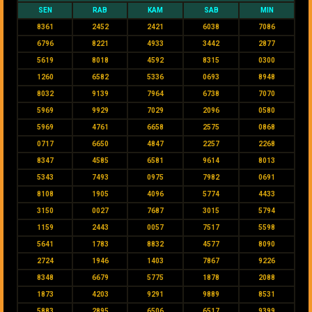
SEN
RAB
KAM
SAB
MIN
8361
2452
2421
6038
7086
6796
8221
4933
3442
2877
5619
8018
4592
8315
0300
1260
6582
5336
0693
8948
8032
9139
7964
6738
7070
5969
9929
7029
2096
0580
5969
4761
6658
2575
0868
0717
6650
4847
2257
2268
8347
4585
6581
9614
8013
5343
7493
0975
7982
0691
8108
1905
4096
5774
4433
3150
0027
7687
3015
5794
1159
2443
0057
7517
5598
5641
1783
8832
4577
8090
2724
1946
1403
7867
9226
8348
6679
5775
1878
2088
1873
4203
9291
9889
8531
5883
2895
6506
6517
9399