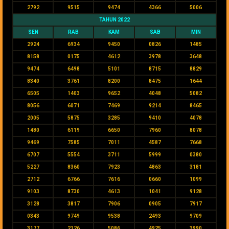
2792
9515
9474
4366
5006
TAHUN 2022
SEN
RAB
KAM
SAB
MIN
2924
6934
9450
0826
1485
8158
0175
4612
3978
3648
9474
6498
5101
8715
8829
8340
3761
8200
8475
1644
6505
1403
9652
4048
5082
8056
6071
7469
9214
8465
2005
5875
3285
9410
4078
1480
6119
6650
7960
8078
9469
7585
7011
4587
7668
6707
5554
3711
5999
0380
5227
8360
7923
4863
3181
2712
6766
7616
0660
1099
9103
8730
4613
1041
9128
3128
3817
7906
0905
7917
0343
9749
9538
2493
9709
3177
2126
5086
4925
3990