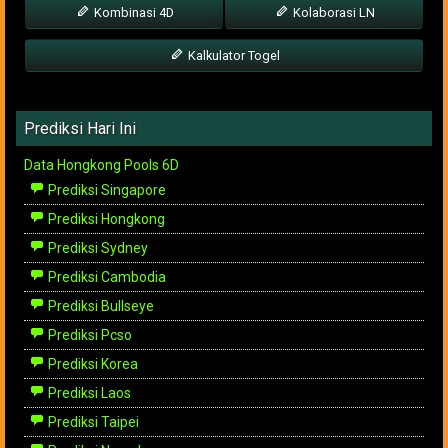
Kombinasi 4D
Kolaborasi LN
Kalkulator Togel
Prediksi Hari Ini
Data Hongkong Pools 6D
Prediksi Singapore
Prediksi Hongkong
Prediksi Sydney
Prediksi Cambodia
Prediksi Bullseye
Prediksi Pcso
Prediksi Korea
Prediksi Laos
Prediksi Taipei