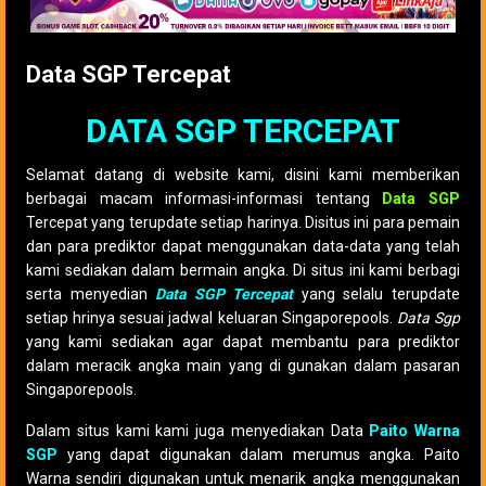
Data SGP Tercepat
DATA SGP TERCEPAT
Selamat datang di website kami, disini kami memberikan
berbagai macam informasi-informasi tentang
Data SGP
Tercepat yang terupdate setiap harinya. Disitus ini para pemain
dan para prediktor dapat menggunakan data-data yang telah
kami sediakan dalam bermain angka. Di situs ini kami berbagi
serta menyedian
Data SGP Tercepat
yang selalu terupdate
setiap hrinya sesuai jadwal keluaran Singaporepools.
Data Sgp
yang kami sediakan agar dapat membantu para prediktor
dalam meracik angka main yang di gunakan dalam pasaran
Singaporepools.
Dalam situs kami kami juga menyediakan Data
Paito Warna
SGP
yang dapat digunakan dalam merumus angka. Paito
Warna sendiri digunakan untuk menarik angka menggunakan