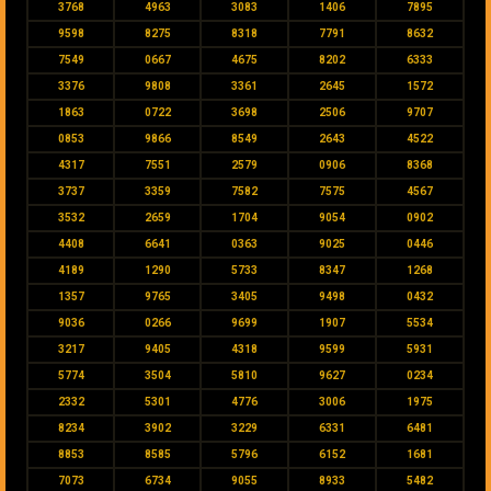
3768
4963
3083
1406
7895
9598
8275
8318
7791
8632
7549
0667
4675
8202
6333
3376
9808
3361
2645
1572
1863
0722
3698
2506
9707
0853
9866
8549
2643
4522
4317
7551
2579
0906
8368
3737
3359
7582
7575
4567
3532
2659
1704
9054
0902
4408
6641
0363
9025
0446
4189
1290
5733
8347
1268
1357
9765
3405
9498
0432
9036
0266
9699
1907
5534
3217
9405
4318
9599
5931
5774
3504
5810
9627
0234
2332
5301
4776
3006
1975
8234
3902
3229
6331
6481
8853
8585
5796
6152
1681
7073
6734
9055
8933
5482