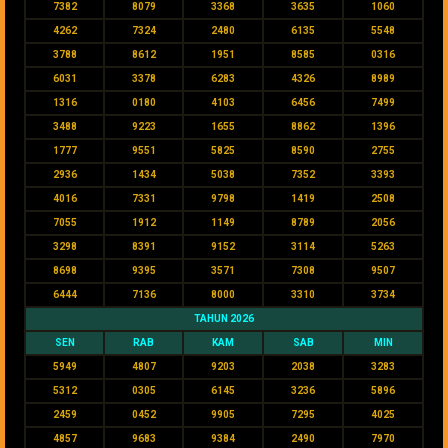
7382
8079
3368
3635
1060
4262
7324
2480
6135
5548
3788
8612
1951
8585
0316
6031
3378
6283
4326
8989
1316
0180
4103
6456
7499
3488
9223
1655
8862
1396
1777
9551
5825
8590
2755
2936
1434
5038
7352
3393
4016
7331
9798
1419
2508
7055
1912
1149
8789
2056
3298
8391
9152
3114
5263
8698
9395
3571
7308
9507
6444
7136
8000
3310
3734
TAHUN 2026
SEN
RAB
KAM
SAB
MIN
5949
4807
9203
2038
3283
5312
0305
6145
3236
5896
2459
0452
9905
7295
4025
4857
9683
9384
2490
7970