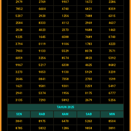
2979
2769
9907
1672
2286
7852
6604
4740
6821
8359
5207
2920
1256
7488
6315
2584
8333
4112
2969
4637
2028
4023
2373
9688
1463
9225
1645
6588
7689
0740
3794
0119
9106
1783
4223
7903
9133
5529
8078
7571
6059
3256
8574
4823
5392
9967
5217
6338
4625
8682
3273
9053
9130
5929
3239
2646
0841
7358
2700
1599
1621
9581
9301
3259
5497
2941
5374
1956
0175
6777
3135
7293
5892
2679
5256
TAHUN 2025
SEN
RAB
KAM
SAB
MIN
3841
8975
6470
5263
8504
8785
5832
1286
9858
3891