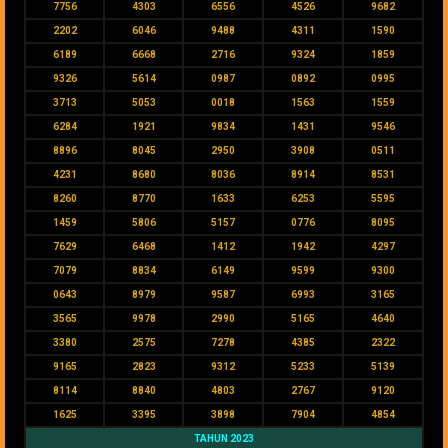
7756
4303
6556
4526
9682
2202
6046
9488
4311
1590
6189
6668
2716
9324
1859
9326
5614
0987
0892
0995
3713
5053
0018
1563
1559
6284
1921
9834
1431
9546
8896
8045
2950
3908
0511
4231
8680
8036
8914
8531
8260
8770
1633
6253
5595
1459
5806
5157
0776
8095
7629
6468
1412
1942
4297
7079
8834
6149
9599
9300
0643
8979
9587
6993
3165
3565
9978
2990
5165
4640
3380
2575
7278
4385
2322
9165
2823
9312
5233
5139
8114
8840
4803
2767
9120
1625
3395
3898
7904
4854
TAHUN 2023