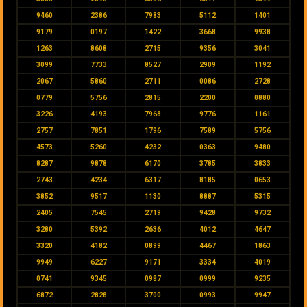
9460
2386
7983
5112
1401
9179
0197
1422
3668
9938
1263
8608
2715
9356
3041
3099
7733
8527
2909
1192
2067
5860
2711
0086
2728
0779
5756
2815
2200
0880
3226
4193
7968
9776
1161
2757
7851
1796
7589
5756
4573
5260
4232
0363
9480
8287
9878
6170
3785
3833
2743
4234
6317
8185
0653
3852
9517
1130
8887
5315
2405
7545
2719
9428
9732
3280
5392
2636
4012
4647
3320
4182
0899
4467
1863
9949
6227
9171
3334
4019
0741
9345
0987
0999
9235
6872
2828
3700
0993
9947