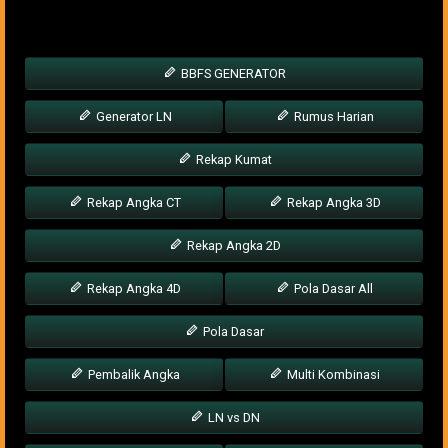
BBFS GENERATOR
Generator LN
Rumus Harian
Rekap Kumat
Rekap Angka CT
Rekap Angka 3D
Rekap Angka 2D
Rekap Angka 4D
Pola Dasar All
Pola Dasar
Pembalik Angka
Multi Kombinasi
LN vs DN