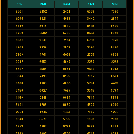
SEN
RAB
KAM
SAB
MIN
8361
2452
2421
6038
7086
6796
8221
4933
3442
2877
5619
8018
4592
8315
0300
1260
6582
5336
0693
8948
8032
9139
7964
6738
7070
5969
9929
7029
2096
0580
5969
4761
6658
2575
0868
0717
6650
4847
2257
2268
8347
4585
6581
9614
8013
5343
7493
0975
7982
0691
8108
1905
4096
5774
4433
3150
0027
7687
3015
5794
1159
2443
0057
7517
5598
5641
1783
8832
4577
8090
2724
1946
1403
7867
9226
8348
6679
5775
1878
2088
1873
4203
9291
9889
8531
5883
2895
6506
6517
9399