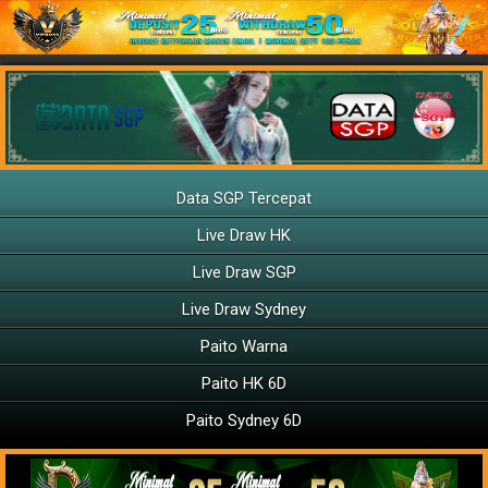
Data SGP Tercepat
Live Draw HK
Live Draw SGP
Live Draw Sydney
Paito Warna
Paito HK 6D
Paito Sydney 6D