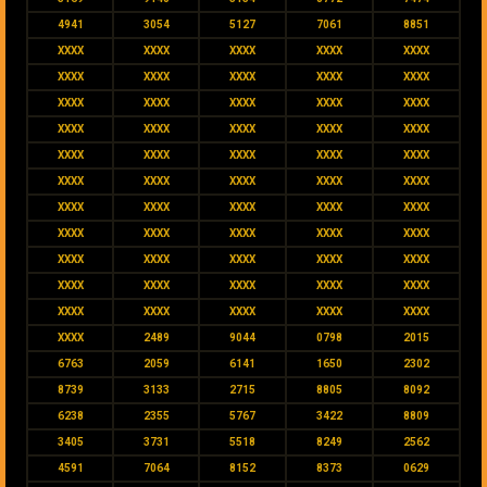
4941
3054
5127
7061
8851
XXXX
XXXX
XXXX
XXXX
XXXX
XXXX
XXXX
XXXX
XXXX
XXXX
XXXX
XXXX
XXXX
XXXX
XXXX
XXXX
XXXX
XXXX
XXXX
XXXX
XXXX
XXXX
XXXX
XXXX
XXXX
XXXX
XXXX
XXXX
XXXX
XXXX
XXXX
XXXX
XXXX
XXXX
XXXX
XXXX
XXXX
XXXX
XXXX
XXXX
XXXX
XXXX
XXXX
XXXX
XXXX
XXXX
XXXX
XXXX
XXXX
XXXX
XXXX
XXXX
XXXX
XXXX
XXXX
XXXX
2489
9044
0798
2015
6763
2059
6141
1650
2302
8739
3133
2715
8805
8092
6238
2355
5767
3422
8809
3405
3731
5518
8249
2562
4591
7064
8152
8373
0629