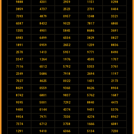
9888
4301
2959
1151
0298
3859
4737
2523
2731
0404
7393
4879
0957
1348
3321
6587
8432
9023
7817
6865
1355
4901
5845
8686
3691
6983
6499
6504
3829
0827
1891
0959
2652
1239
8836
2570
1413
5951
9771
8490
3347
1264
1976
4505
1707
7116
6512
5792
5353
3761
2349
5686
7918
2694
1197
7027
4625
0022
1431
2173
8639
0559
9360
8626
8904
8742
6801
9837
5762
1687
9595
5001
7292
8840
4473
9400
0144
4374
9431
5376
9954
7971
7330
4274
8967
7374
6712
3758
1666
6081
1291
9410
6366
5134
7230