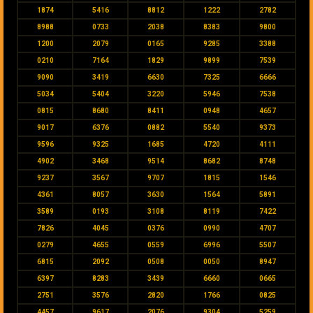
1874
5416
8812
1222
2782
8988
0733
2038
8383
9800
1200
2079
0165
9285
3388
0210
7164
1829
9899
7539
9090
3419
6630
7325
6666
5034
5404
3220
5946
7538
0815
8680
8411
0948
4657
9017
6376
0882
5540
9373
9596
9325
1685
4720
4111
4902
3468
9514
8682
8748
9237
3567
9707
1815
1546
4361
8057
3630
1564
5891
3589
0193
3108
8119
7422
7826
4045
0376
0990
4707
0279
4655
0559
6996
5507
6815
2092
0508
0050
8947
6397
8283
3439
6660
0665
2751
3576
2820
1766
0825
4457
9617
2076
9304
5259