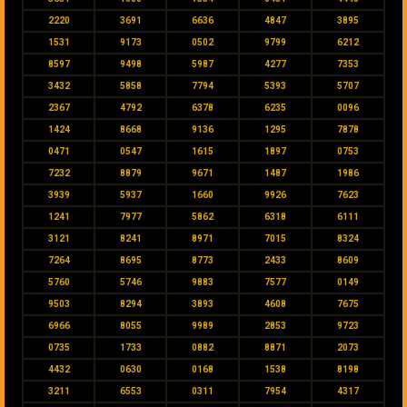
2220
3691
6636
4847
3895
1531
9173
0502
9799
6212
8597
9498
5987
4277
7353
3432
5858
7794
5393
5707
2367
4792
6378
6235
0096
1424
8668
9136
1295
7878
0471
0547
1615
1897
0753
7232
8879
9671
1487
1986
3939
5937
1660
9926
7623
1241
7977
5862
6318
6111
3121
8241
8971
7015
8324
7264
8695
8773
2433
8609
5760
5746
9883
7577
0149
9503
8294
3893
4608
7675
6966
8055
9989
2853
9723
0735
1733
0882
8871
2073
4432
0630
0168
1538
8198
3211
6553
0311
7954
4317