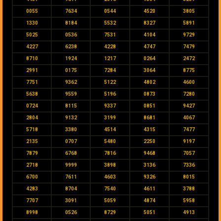
0055
7634
0544
4520
3805
1330
8184
5532
8327
5891
5025
0536
7531
4104
9729
4227
6238
4228
4747
7479
8710
1924
1217
0264
2472
2991
0175
7284
3064
8775
7751
9362
5122
4802
4600
5638
9559
5196
0873
7280
0724
8115
9337
0851
9427
2804
9132
3199
8681
4067
5718
3380
4514
4315
7477
2135
0707
5480
2250
9197
7879
6768
7816
9468
7057
2718
9999
3898
3136
7336
6700
7611
4603
9326
8015
4283
8704
7540
4611
3788
7707
3091
5059
4874
5958
8998
0526
8729
5051
4913