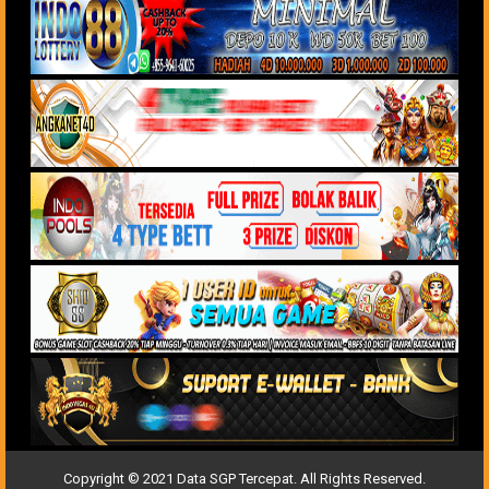
Copyright © 2021 Data SGP Tercepat. All Rights Reserved.