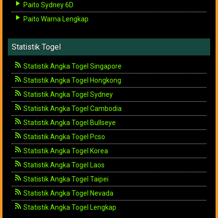
Paito Sydney 6D
Paito Warna Lengkap
Statistik Togel
Statistik Angka Togel Singapore
Statistik Angka Togel Hongkong
Statistik Angka Togel Sydney
Statistik Angka Togel Cambodia
Statistik Angka Togel Bullseye
Statistik Angka Togel Pcso
Statistik Angka Togel Korea
Statistik Angka Togel Laos
Statistik Angka Togel Taipei
Statistik Angka Togel Nevada
Statistik Angka Togel Lengkap