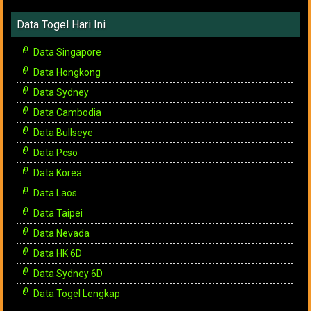
Data Togel Hari Ini
Data Singapore
Data Hongkong
Data Sydney
Data Cambodia
Data Bullseye
Data Pcso
Data Korea
Data Laos
Data Taipei
Data Nevada
Data HK 6D
Data Sydney 6D
Data Togel Lengkap