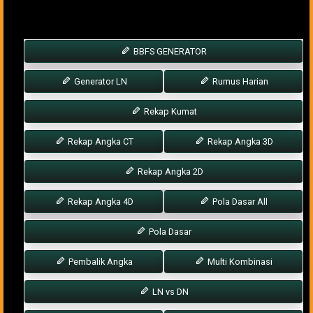
BBFS GENERATOR
Generator LN
Rumus Harian
Rekap Kumat
Rekap Angka CT
Rekap Angka 3D
Rekap Angka 2D
Rekap Angka 4D
Pola Dasar All
Pola Dasar
Pembalik Angka
Multi Kombinasi
LN vs DN