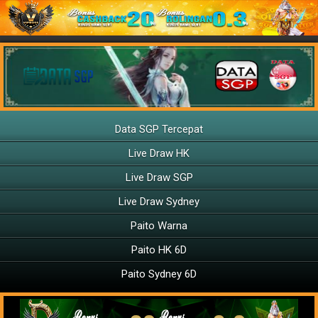
Data SGP Tercepat
Live Draw HK
Live Draw SGP
Live Draw Sydney
Paito Warna
Paito HK 6D
Paito Sydney 6D