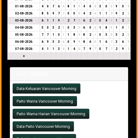
01-08-2026
4
0
7
6
4
8
1
9
4
0
4
3
0
3
9
0
9
02-08-2026
8
5
9
7
7
0
0
0
4
2
6
1
1
2
9
2
2
03-08-2026
6
1
1
9
1
2
7
9
6
2
8
5
4
9
1
2
3
04-08-2026
5
0
3
2
5
0
3
3
6
0
6
1
8
9
1
0
1
05-08-2026
7
7
1
0
1
1
8
9
8
2
1
0
3
3
3
2
5
06-08-2026
6
9
3
3
6
0
9
9
8
6
5
1
6
7
3
6
9
07-08-2026
4
1
1
3
4
1
4
5
7
9
7
0
7
7
2
9
2
x
POST TERKAIT
Data Keluaran Vancouver Morning
Paito Warna Vancouver Morning
Paito Warna Harian Vancouver Morning
Data Paito Vancouver Morning