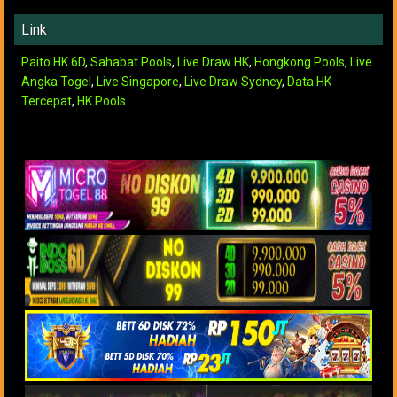
Link
Paito HK 6D
,
Sahabat Pools
,
Live Draw HK
,
Hongkong Pools
,
Live
Angka Togel
,
Live Singapore
,
Live Draw Sydney
,
Data HK
Tercepat
,
HK Pools