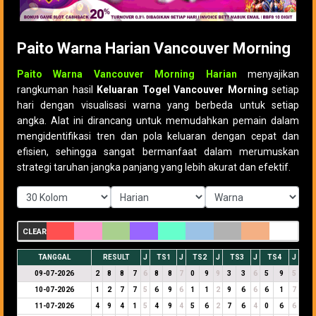
Paito Warna Harian Vancouver Morning
Paito Warna Vancouver Morning Harian
menyajikan
rangkuman hasil
Keluaran Togel Vancouver Morning
setiap
hari dengan visualisasi warna yang berbeda untuk setiap
angka. Alat ini dirancang untuk memudahkan pemain dalam
mengidentifikasi tren dan pola keluaran dengan cepat dan
efisien, sehingga sangat bermanfaat dalam merumuskan
strategi taruhan jangka panjang yang lebih akurat dan efektif.
CLEAR
TANGGAL
RESULT
J
TS1
J
TS2
J
TS3
J
TS4
J
09-07-2026
2
8
8
7
6
8
8
7
0
9
9
3
3
6
5
9
5
10-07-2026
1
2
7
7
5
6
9
6
1
1
2
9
6
6
6
1
7
11-07-2026
4
9
4
1
5
4
9
4
5
6
2
7
6
4
0
6
6