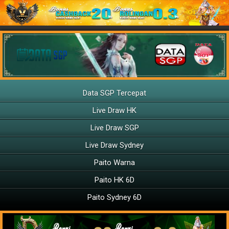
Data SGP Tercepat
Live Draw HK
Live Draw SGP
Live Draw Sydney
Paito Warna
Paito HK 6D
Paito Sydney 6D