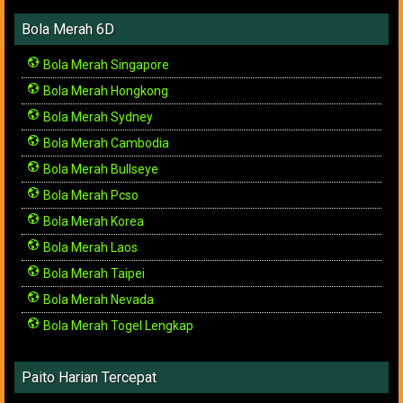
Bola Merah 6D
Bola Merah Singapore
Bola Merah Hongkong
Bola Merah Sydney
Bola Merah Cambodia
Bola Merah Bullseye
Bola Merah Pcso
Bola Merah Korea
Bola Merah Laos
Bola Merah Taipei
Bola Merah Nevada
Bola Merah Togel Lengkap
Paito Harian Tercepat