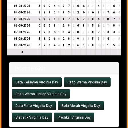
03-08-2026
3
0
2
4
6
0
7
7
6
6
3
1
4
5
1
6
7
04-08-2026
8
2
9
0
9
9
3
3
2
6
8
6
8
5
7
6
4
05-08-2026
9
9
0
8
8
1
7
8
5
7
3
0
4
4
0
7
7
06-08-2026
0
6
2
8
1
2
9
2
6
8
5
5
6
2
1
8
9
07-08-2026
1
7
3
6
9
3
4
7
8
3
2
8
7
6
3
3
6
08-08-2026
5
8
0
6
6
2
0
2
9
1
1
5
1
6
4
1
5
09-08-2026
0
7
0
4
4
1
2
3
6
5
2
0
5
5
1
5
6
x
POST TERKAIT
Data Keluaran Virginia Day
Paito Warna Virginia Day
Paito Warna Harian Virginia Day
Data Paito Virginia Day
Bola Merah Virginia Day
Statistik Virginia Day
Prediksi Virginia Day