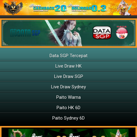
Data SGP Tercepat
Live Draw HK
Live Draw SGP
Live Draw Sydney
Paito Warna
Paito HK 6D
Paito Sydney 6D