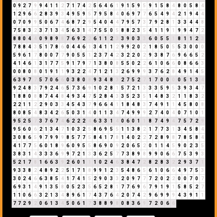
0
9
2
7
9
9
4
1
1
2
7
1
7
4
2
5
6
4
6
1
9
1
5
9
5
9
1
5
8
4
8
0
5
8
4
1
2
9
6
6
2
8
3
9
3
4
9
5
9
5
7
9
5
8
4
0
6
9
7
7
6
5
4
9
4
2
1
9
4
4
0
7
0
9
9
5
0
6
7
4
6
8
7
2
9
5
4
0
4
4
7
9
5
7
3
7
9
2
8
1
3
3
4
4
8
7
5
8
3
2
3
7
1
3
4
5
6
3
1
4
7
5
5
0
5
8
8
2
3
5
4
1
1
9
1
9
9
4
7
2
8
8
0
4
4
0
9
8
9
8
7
6
9
2
2
6
1
1
2
3
3
9
0
3
3
6
0
5
5
1
8
1
1
2
3
7
8
8
4
3
5
1
7
8
6
0
4
4
6
1
3
4
1
1
2
9
9
2
0
2
1
8
5
0
5
5
3
0
0
0
5
9
6
1
7
8
0
0
7
7
9
0
5
5
1
2
3
7
4
2
3
2
2
0
2
9
3
8
7
6
9
6
6
5
2
4
1
4
6
1
3
1
7
7
5
9
1
7
9
7
1
3
8
0
8
5
5
0
2
2
6
1
0
6
6
0
8
6
6
3
0
0
8
0
8
0
1
9
1
1
9
3
2
2
4
7
1
2
1
3
2
6
9
9
9
3
7
6
2
8
4
9
1
4
5
6
3
9
7
7
5
7
0
6
6
0
3
8
0
8
9
3
4
8
3
2
7
5
2
7
1
7
0
0
0
0
5
1
3
4
9
2
4
8
3
7
9
2
4
6
5
7
3
6
9
1
0
2
8
1
5
7
2
1
3
3
3
5
9
5
3
9
3
4
7
1
8
8
0
8
8
7
4
4
8
4
9
3
4
7
5
2
8
4
3
3
5
2
3
5
1
4
8
3
2
1
1
8
3
2
2
2
1
1
2
2
9
0
3
3
4
5
4
3
7
9
6
6
4
1
1
8
4
8
3
7
4
9
1
1
4
5
8
0
8
8
0
8
5
4
8
3
4
2
6
5
0
3
1
4
0
1
1
3
4
7
4
9
9
9
2
7
4
0
4
0
7
1
0
1
9
5
2
5
7
3
7
6
7
4
6
2
2
2
4
6
3
3
1
4
0
6
0
1
1
8
7
4
9
4
7
5
7
2
9
9
5
6
0
6
2
1
3
4
7
1
0
3
2
5
8
6
9
5
5
1
1
3
8
2
1
7
7
3
1
3
4
5
8
4
3
0
8
6
5
9
7
9
9
9
8
5
7
7
5
8
4
1
7
8
1
4
0
2
2
7
2
8
9
8
7
8
5
8
4
4
1
7
7
5
6
0
1
8
9
6
0
9
5
5
8
6
9
0
9
2
0
6
5
2
0
1
1
4
5
9
0
2
3
5
3
8
3
1
4
3
3
3
6
9
9
7
2
1
3
3
6
2
5
7
7
3
8
9
8
9
9
0
6
6
7
5
3
9
3
5
2
1
7
8
1
6
6
3
9
2
6
0
1
1
1
0
2
4
6
3
8
4
7
2
8
2
8
3
2
2
9
3
7
1
9
3
3
8
2
4
8
9
2
2
5
1
7
1
8
9
9
1
2
3
5
4
8
6
5
6
1
0
6
6
4
9
7
5
3
3
0
2
4
6
6
3
8
5
4
1
7
4
1
5
2
9
0
3
3
2
0
9
7
7
7
2
0
2
2
0
0
7
0
7
6
9
3
1
4
9
1
3
5
8
0
5
2
3
5
6
5
2
8
1
7
7
6
9
6
7
9
1
9
1
5
8
5
2
7
1
1
0
6
6
3
2
1
3
4
8
9
6
1
7
4
3
7
6
4
2
0
7
4
2
9
6
9
9
9
4
3
9
1
1
7
7
2
9
2
0
6
1
3
4
5
0
6
1
7
3
8
8
9
8
0
8
3
6
9
7
2
0
6
6