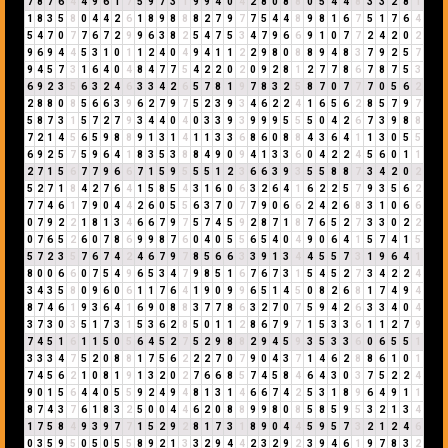
7
8
7
6
4
4
9
6
1
7
5
9
7
3
1
9
9
4
0
4
2
8
0
8
8
0
5
4
4
8
3
3
2
8
1
1
8
3
5
8
0
4
4
2
6
1
8
9
8
8
8
2
7
9
7
7
5
4
4
8
9
8
1
6
7
5
1
7
6
4
5
4
7
0
7
7
6
7
2
9
9
6
3
8
2
5
4
7
5
3
4
7
9
6
6
9
1
0
7
7
2
4
2
0
2
9
6
9
4
4
5
3
1
0
1
1
2
4
0
4
9
4
1
1
2
2
9
8
0
8
8
9
4
8
3
7
9
2
5
7
9
4
5
7
3
1
6
4
0
4
8
4
7
7
5
4
2
2
0
2
0
9
2
8
1
2
7
7
8
6
7
8
7
5
3
6
9
2
3
5
6
3
2
4
6
3
3
4
2
6
5
7
8
1
9
7
8
3
2
5
8
7
0
7
7
7
0
5
6
2
2
8
8
0
8
5
6
6
3
9
6
2
7
9
7
5
2
3
9
3
4
6
2
2
4
1
6
5
6
2
8
5
7
9
7
5
8
7
3
1
5
7
2
7
9
3
4
4
0
4
0
3
3
9
3
9
9
9
5
5
5
0
4
2
6
7
3
9
8
8
7
2
1
4
5
6
5
9
8
8
9
1
3
1
4
1
1
3
3
6
8
6
0
8
8
4
3
6
4
1
1
3
0
5
5
6
9
2
5
7
5
9
6
4
1
8
3
5
3
8
8
4
9
0
9
4
1
3
3
6
0
4
2
2
4
5
6
0
1
1
2
7
1
5
6
7
7
9
6
6
7
1
5
9
5
5
5
1
2
3
6
6
3
9
3
5
5
8
8
7
3
4
2
0
2
5
2
7
1
8
4
2
7
6
4
1
5
8
5
4
3
1
6
0
6
3
2
6
4
1
6
2
2
5
7
9
3
5
6
2
7
7
4
6
1
7
9
0
4
4
2
6
0
5
5
6
3
7
0
7
7
9
0
6
6
2
4
2
6
8
3
1
0
6
6
0
7
9
2
2
1
8
1
3
4
6
6
7
9
7
5
7
4
5
9
2
8
7
1
8
7
6
5
2
7
3
3
0
2
2
0
7
6
5
2
6
0
7
8
6
9
9
8
7
6
0
4
0
5
5
6
5
4
0
4
9
0
6
4
1
5
7
4
1
5
5
7
2
3
5
7
6
7
4
2
4
6
7
9
7
8
5
6
6
3
3
9
1
3
4
4
5
5
7
3
1
9
6
4
1
8
0
0
6
6
0
7
5
4
9
6
5
3
4
7
9
8
5
1
6
7
6
7
3
1
5
4
5
2
7
3
4
2
2
4
3
4
3
5
8
0
9
6
0
6
1
1
7
6
4
1
9
0
9
9
6
5
1
4
5
0
8
2
6
8
1
7
4
9
4
8
7
4
6
1
9
3
6
4
1
6
9
0
8
8
3
7
7
8
6
3
2
7
0
7
5
9
4
2
6
3
3
4
0
4
3
7
3
0
3
5
1
7
3
1
5
3
6
2
8
5
0
1
1
2
8
6
7
9
7
1
5
3
3
6
1
1
2
7
9
7
4
5
1
6
1
1
5
0
5
6
4
5
2
7
5
2
9
8
8
2
9
4
5
9
3
5
3
3
6
0
6
5
5
1
3
3
3
4
7
5
2
0
8
8
1
7
5
6
2
2
2
7
0
7
9
0
4
3
7
1
4
6
2
8
8
6
1
0
1
7
4
5
6
2
1
0
8
1
9
1
3
2
0
2
7
6
6
8
5
7
4
5
8
4
6
4
3
0
3
7
5
2
2
4
9
0
1
5
6
4
4
0
5
5
9
2
4
9
4
8
1
3
1
4
6
6
7
4
2
5
3
1
8
9
6
4
9
1
1
8
7
4
3
7
6
1
8
3
2
5
0
0
4
4
6
2
0
8
8
9
9
8
0
8
5
8
5
9
5
3
2
1
3
4
1
7
5
8
4
9
3
9
7
7
1
5
2
9
2
8
1
7
3
1
8
9
0
4
4
5
9
5
7
3
2
1
2
4
6
0
3
5
9
5
0
5
0
5
5
8
9
2
1
3
3
2
9
4
4
2
3
2
9
2
3
9
4
6
1
9
7
8
3
2