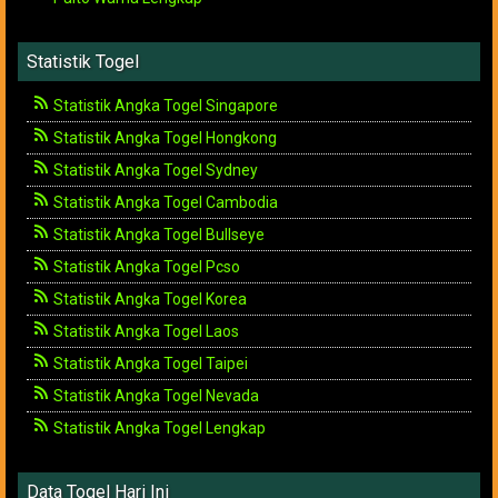
Statistik Togel
Statistik Angka Togel Singapore
Statistik Angka Togel Hongkong
Statistik Angka Togel Sydney
Statistik Angka Togel Cambodia
Statistik Angka Togel Bullseye
Statistik Angka Togel Pcso
Statistik Angka Togel Korea
Statistik Angka Togel Laos
Statistik Angka Togel Taipei
Statistik Angka Togel Nevada
Statistik Angka Togel Lengkap
Data Togel Hari Ini