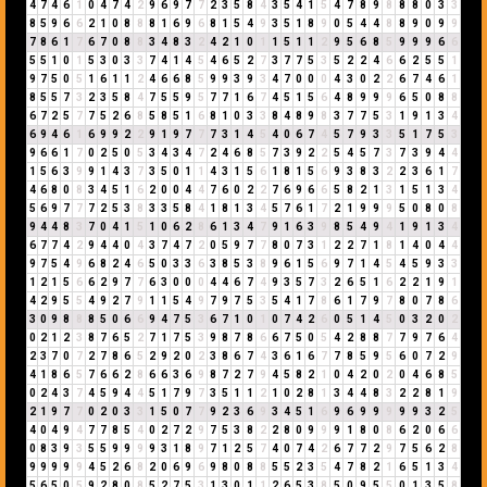
4
7
4
6
1
0
4
7
4
2
9
6
9
7
7
2
3
5
8
4
3
5
4
1
5
4
7
8
9
8
8
8
0
3
3
8
5
9
6
6
2
1
0
8
8
8
1
6
9
6
8
1
5
4
9
3
5
1
8
9
0
5
4
4
8
8
9
0
9
9
7
8
6
1
7
6
7
0
8
8
3
4
8
3
2
4
2
1
0
1
1
5
1
1
2
9
5
6
8
5
9
9
9
6
6
5
5
1
0
1
5
3
0
3
3
7
4
1
4
5
4
6
5
2
7
3
7
7
5
3
5
2
2
4
6
6
2
5
5
1
9
7
5
0
5
1
6
1
1
2
4
6
6
8
5
9
9
3
9
3
4
7
0
0
0
4
3
0
2
2
6
7
4
6
1
8
5
5
7
3
2
3
5
8
4
7
5
5
9
5
7
7
1
6
7
4
5
1
5
6
4
8
9
9
9
6
5
0
8
8
6
7
2
5
7
7
5
2
6
8
5
8
5
1
6
8
1
0
3
3
8
4
8
9
8
3
7
7
5
3
1
9
1
3
4
6
9
4
6
1
6
9
9
2
2
9
1
9
7
7
7
3
1
4
5
4
0
6
7
4
5
7
9
3
3
5
1
7
5
3
9
6
6
1
7
0
2
5
0
5
3
4
3
4
7
2
4
6
8
5
7
3
9
2
2
5
4
5
7
3
7
3
9
4
4
1
5
6
3
9
9
1
4
3
7
3
5
0
1
1
4
3
1
5
6
1
8
1
5
6
9
3
8
3
2
2
3
6
1
7
4
6
8
0
8
3
4
5
1
6
2
0
0
4
4
7
6
0
2
2
7
6
9
6
6
5
8
2
1
3
1
5
1
3
4
5
6
9
7
7
7
2
5
3
8
3
3
5
8
4
1
8
1
3
4
5
7
6
1
7
2
1
9
9
9
5
0
8
0
8
9
4
4
8
3
7
0
4
1
5
1
0
6
2
8
6
1
3
4
7
9
1
6
3
9
8
5
4
9
4
1
9
1
3
4
6
7
7
4
2
9
4
4
0
4
3
7
4
7
2
0
5
9
7
7
8
0
7
3
1
2
2
7
1
8
1
4
0
4
4
9
7
5
4
9
6
8
2
4
6
5
0
3
3
6
3
8
5
3
8
9
6
1
5
6
9
7
1
4
5
4
5
9
3
3
1
2
1
5
6
6
2
9
7
7
6
3
0
0
0
4
4
6
7
4
9
3
5
7
3
2
6
5
1
6
2
2
1
9
1
4
2
9
5
5
4
9
2
7
9
1
1
5
4
9
7
9
7
5
3
5
4
1
7
8
6
1
7
9
7
8
0
7
8
6
3
0
9
8
8
8
5
0
6
6
9
4
7
5
3
6
7
1
0
1
0
7
4
2
6
0
5
1
4
5
0
3
2
0
2
0
2
1
2
3
8
7
6
5
2
7
1
7
5
3
9
8
7
8
6
6
7
5
0
5
4
2
8
8
7
7
9
7
6
4
2
3
7
0
7
2
7
8
6
5
2
9
2
0
2
3
8
6
7
4
3
6
1
6
7
7
8
5
9
5
6
0
7
2
9
4
1
8
6
5
7
6
6
2
8
6
6
3
6
9
8
7
2
7
9
4
5
8
2
1
0
4
2
0
2
0
4
6
8
5
0
2
4
3
7
4
5
9
4
4
5
1
7
9
7
3
5
1
1
2
1
0
2
8
1
3
4
4
8
3
2
2
8
1
9
2
1
9
7
7
0
2
0
3
3
1
5
0
7
7
9
2
3
6
9
3
4
5
1
6
9
6
9
9
9
9
9
3
2
5
4
0
4
9
4
7
7
8
5
4
0
2
7
2
9
7
5
3
8
2
2
8
0
9
9
9
1
8
0
8
6
2
0
6
6
0
8
3
9
3
5
5
9
9
9
9
3
1
8
9
7
1
2
5
7
4
0
7
4
2
6
7
7
2
9
7
5
6
2
8
9
9
9
9
9
4
5
2
6
8
2
0
6
9
6
9
8
0
8
8
5
5
2
3
5
4
7
8
2
1
6
5
1
3
4
5
6
5
0
5
9
2
8
0
8
5
2
7
5
3
1
3
0
1
1
2
6
5
3
8
5
0
9
5
5
0
1
3
5
8