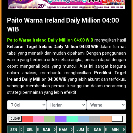
Paito Warna Ireland Daily Million 04:00
WIB
Paito Warna Ireland Daily Million 04:00 WIB
menyajikan hasil
Keluaran Togel Ireland Daily Million 04:00 WIB
dalam format
tabel yang menarik dan mudah dipahami. Dengan penggunaan
warna yang berbeda untuk setiap angka, pemain dapat dengan
cepat mengenali pola yang muncul. Alat ini sangat berguna
dalam analisis, membantu menghasilkan
Prediksi Togel
Ireland Daily Million 04:00 WIB
yang lebih akurat dan terfokus,
sehingga memberikan pemain keunggulan dalam merancang
strategi permainan yang lebih efektif.
CLEAR
SEN
SEL
RAB
KAM
JUM
SAB
MIN
D
D
D
D
D
D
D