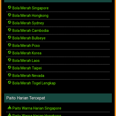
Bola Merah Singapore
Bola Merah Hongkong
Bola Merah Sydney
Bola Merah Cambodia
Bola Merah Bullseye
Bola Merah Pcso
Bola Merah Korea
Bola Merah Laos
Bola Merah Taipei
Bola Merah Nevada
Bola Merah Togel Lengkap
Paito Harian Tercepat
Paito Warna Harian Singapore
Paito Warna Harian Hongkong