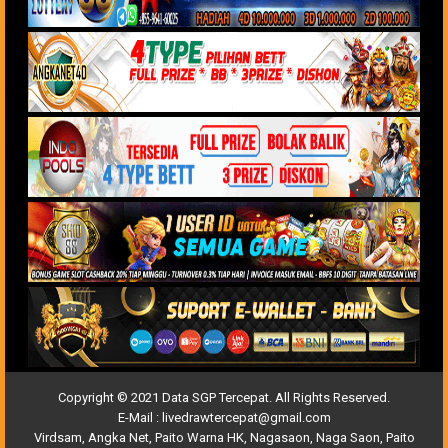
Copyright © 2021 Data SGP Tercepat. All Rights Reserved.
E-Mail :
livedrawtercepat@gmail.com
Virdsam
,
Angka Net
,
Paito Warna HK
,
Nagasaon
,
Naga Saon
,
Paito