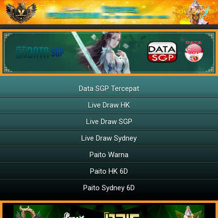
Data SGP Tercepat
Live Draw HK
Live Draw SGP
Live Draw Sydney
Paito Warna
Paito HK 6D
Paito Sydney 6D