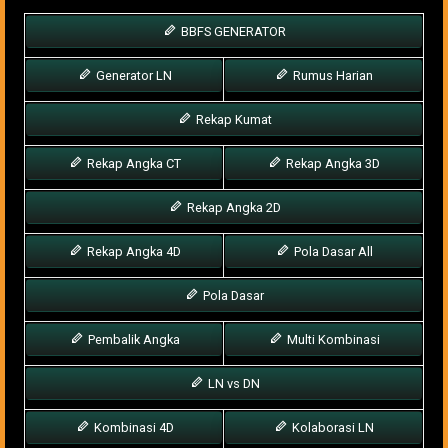
BBFS GENERATOR
Generator LN
Rumus Harian
Rekap Kumat
Rekap Angka CT
Rekap Angka 3D
Rekap Angka 2D
Rekap Angka 4D
Pola Dasar All
Pola Dasar
Pembalik Angka
Multi Kombinasi
LN vs DN
Kombinasi 4D
Kolaborasi LN