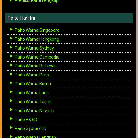
Prediksi Kami Lengkap
Paito Hari Ini
Paito Warna Singapore
Paito Warna Hongkong
Paito Warna Sydney
Paito Warna Cambodia
Paito Warna Bullseye
Paito Warna Pcso
Paito Warna Korea
Paito Warna Laos
Paito Warna Taipei
Paito Warna Nevada
Paito HK 6D
Paito Sydney 6D
Paito Warna Lengkap