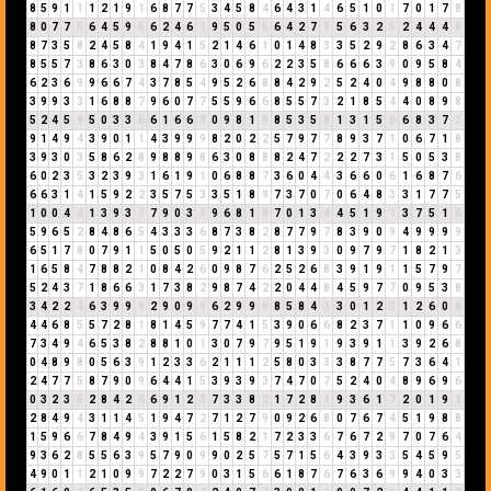
8
5
9
1
1
1
2
1
9
1
6
8
7
7
5
3
4
5
8
4
6
4
3
1
4
6
5
1
0
1
7
0
1
7
8
8
0
7
7
5
6
4
5
9
5
6
2
4
6
1
9
5
0
5
5
6
4
2
7
9
5
6
3
2
5
2
4
4
4
8
8
7
3
5
8
2
4
5
8
4
1
9
4
1
5
2
1
4
6
1
0
1
4
8
3
3
5
2
9
2
8
6
3
4
7
8
5
5
7
3
8
6
3
0
3
8
4
7
8
6
3
0
6
9
6
2
2
3
5
8
6
6
6
3
9
0
9
5
8
4
6
2
3
6
9
9
6
6
7
4
3
7
8
5
4
9
5
2
6
8
8
4
2
9
2
5
2
4
0
4
9
8
8
0
8
3
9
9
3
3
1
6
8
8
7
9
6
0
7
7
5
5
9
6
6
8
5
5
7
3
2
1
8
5
4
4
0
8
9
8
5
2
4
5
9
5
0
3
3
6
6
1
6
6
3
0
9
8
1
9
8
5
3
5
8
1
3
1
5
6
6
8
3
7
1
9
1
4
9
4
3
9
0
1
1
4
3
9
9
9
8
2
0
2
2
5
7
9
7
7
8
9
3
7
1
0
6
7
1
8
3
9
3
0
3
5
8
6
2
8
9
8
8
9
8
6
3
0
8
8
8
2
4
7
2
2
2
7
3
1
5
0
5
3
8
6
0
2
3
5
3
2
3
9
3
1
6
1
9
1
0
6
8
8
7
3
6
0
4
4
3
6
6
0
6
1
6
8
7
6
6
6
3
1
4
1
5
9
2
2
3
5
7
5
3
3
5
1
8
9
7
3
7
0
7
0
6
4
8
3
3
1
7
7
5
1
0
0
4
4
1
3
9
3
3
7
9
0
3
3
9
6
8
1
9
7
0
1
3
4
4
5
1
9
1
3
7
5
1
6
5
9
6
5
2
8
4
8
6
5
4
3
3
3
6
8
7
3
8
2
8
7
7
9
7
8
3
9
0
9
4
9
9
9
9
6
5
1
7
8
0
7
9
1
1
5
0
5
0
5
9
2
1
1
2
8
1
3
9
3
0
9
7
9
7
1
8
2
1
3
1
6
5
8
4
7
8
8
2
1
0
8
4
2
6
0
9
8
7
6
2
5
2
6
8
3
9
1
9
1
1
5
7
9
7
5
2
4
3
7
1
8
6
6
3
1
7
3
8
2
9
8
7
4
2
2
0
4
4
8
4
5
9
7
7
0
9
5
3
8
3
4
2
2
4
6
3
9
9
9
2
9
0
9
9
6
2
9
9
9
8
5
8
4
3
3
0
1
2
3
1
2
6
0
6
4
4
6
8
5
5
7
2
8
1
8
1
4
5
9
7
7
4
1
5
3
9
0
6
6
8
2
3
7
1
1
0
9
6
6
7
3
4
9
4
6
5
3
8
2
8
8
1
0
1
3
0
7
9
7
9
5
1
9
1
9
3
9
1
1
3
9
2
6
8
0
4
8
9
8
0
5
6
3
9
1
2
3
3
6
2
1
1
1
2
5
8
0
3
3
3
8
7
7
5
7
3
6
4
1
2
4
7
7
5
8
7
9
0
9
6
4
4
1
5
3
9
3
9
3
7
4
7
0
7
5
2
4
0
4
8
9
6
9
6
0
3
2
3
5
2
8
4
2
6
6
9
1
2
3
7
3
3
8
2
1
7
2
8
1
9
3
6
1
7
2
0
1
9
1
2
8
4
9
4
3
1
1
4
5
1
9
4
7
2
7
1
2
7
9
0
9
2
6
8
0
7
6
7
4
5
1
9
8
8
1
5
9
6
6
7
8
4
9
4
3
9
1
5
6
1
5
8
2
1
7
2
3
3
6
7
6
7
2
9
7
0
7
6
4
9
3
6
2
8
5
5
6
3
9
5
7
9
0
9
9
0
2
5
7
5
7
1
5
6
4
3
9
3
3
5
4
5
9
5
4
9
0
1
1
2
1
0
9
9
7
2
2
7
9
0
3
1
5
6
6
1
8
7
6
7
6
3
6
9
9
4
0
3
3