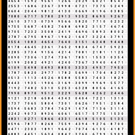
4
6
5
4
9
1
5
9
2
2
9
5
6
1
7
1
2
6
6
3
2
0
2
9
2
6
0
2
1
3
8
5
4
7
2
2
5
5
3
8
1
6
8
6
5
2
3
6
7
4
3
9
9
8
8
0
7
2
1
3
7
3
7
5
3
5
2
4
9
4
0
6
0
4
4
2
0
4
4
8
9
8
1
2
3
4
1
3
0
3
0
6
6
9
6
0
1
9
6
6
0
3
8
5
4
7
0
8
0
8
6
7
1
7
8
5
7
8
0
8
2
9
1
3
4
9
3
5
2
7
8
6
9
5
5
9
2
6
7
4
2
6
1
0
1
3
7
1
3
4
0
7
3
9
3
9
5
6
6
3
5
8
2
0
2
7
7
1
0
1
0
2
3
2
5
9
7
5
5
1
5
6
8
7
6
4
5
8
2
1
7
6
8
8
7
6
9
8
2
1
3
1
5
7
3
4
6
7
4
2
9
7
0
5
5
7
2
3
2
5
3
5
0
8
8
2
4
1
9
1
4
6
9
6
6
5
8
9
3
3
8
0
0
2
2
2
7
8
7
6
6
7
9
5
5
8
9
6
7
4
1
9
6
2
8
1
6
4
7
2
3
2
2
4
6
3
7
9
1
1
3
5
5
4
9
1
0
8
3
2
4
6
5
4
9
7
6
4
0
4
3
1
5
1
6
6
3
4
8
3
9
4
4
8
3
8
1
7
8
6
4
6
4
5
9
2
3
6
1
7
7
6
5
2
7
9
8
3
4
7
6
7
4
7
2
5
9
2
3
5
3
2
8
5
4
3
7
3
4
7
9
1
5
6
2
4
2
1
4
5
7
0
8
1
9
2
1
8
1
9
1
1
2
5
7
0
0
9
0
9
7
3
0
6
6
1
2
7
4
2
7
3
6
1
7
7
8
5
1
6
1
5
5
3
8
0
3
5
4
9
6
1
9
9
9
2
0
8
2
1
4
9
2
1
3
4
2
4
0
4
7
3
6
7
4
3
9
4
0
4
4
4
7
1
8
6
1
0
9
9
5
4
9
8
8
0
4
9
3
3
8
8
5
0
5
3
3
3
3
6
4
9
5
7
3
7
9
5
0
5
1
7
8
7
6
5
8
2
0
2
2
9
7
7
5
1
7
8
2
1
5
6
9
9
9
1
7
0
4
4
8
2
7
2
9
0
5
1
3
4
1
1
1
3
4
4
5
2
6
8
8
5
8
8
7
5
5
8
3
2
7
4
0
3
3
1
8
2
9
2
8
4
4
3
7
1
9
3
5
8
1
9
0
6
6
3
1
6
9
6
3
0
9
9
9
9
9
6
9
6
5
5
7
7
5
7
1
9
2
2
7
4
8
2
1
5
3
1
0
1
5
2
5
3
8
6
3
2
8
1
8
0
5
6
2
4
1
6
5
2
7
9
9
0
9
8
9
7
0
7
9
5
1
2
3
3
2
2
9
2
5
6
2
8
1
4
2
6
2
8
2
4
4
6
1
9
1
2
1
3
3
2
1
8
9
6
5
8
4
3
4
3
4
3
7
0
4
0
4
4
7
2
2
1
3
1
3
1
0
1
1
7
3
7
1
7
0
6
5
2
5
8
0
4
4
7
3
0
1
1
0
6
2
6
8
7
9
5
1
6
2
5
8
4
3
0
5
9
4
4
5
6
8
3
2
3
7
8
4
3
7
6
2
9
2
1
4
7
4
2
7
1
3
6
9
3
1
1
4
5
2
2
4
2
6
9
0
7
3
1
8
9
3
6
9
6
0
6
1
7
6
5
1
7
8
5
7
7
5
3
1
5
3
0
3
4
8
3
1
4
0
2
7
1
8
5
8
6
6
3
4
3
3
1
4
4
6
1
8
9
5
1
0
5
5
5
1
3
5
8
8
5
9
6
6
7
8
7
7
5
8
2
6
8
5
7
5
5
9
5
4
3
9
4
4
9
2
7
6
4
8
7
0
0
0
0
4
7
1
8
2
3
0
3
3
1
8
9
1
1
9
6
4
2
6
7
0
7
4
2
6
1
3
5
8
4
1
8
7
6
6
8
8
3
2
4
4
5
1
6
5
6
3
4
7
0
8
4
2
6
3
2
6
0
6
6
7
9
9
9
5
9
0
9
9