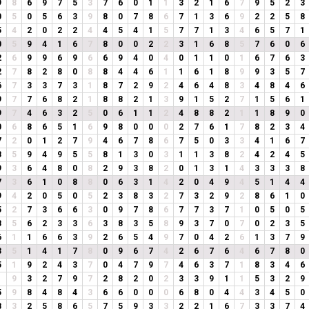
9
8
6
9
7
5
3
7
6
0
1
1
3
2
1
6
7
9
5
2
3
0
5
0
5
6
3
9
8
0
7
8
6
7
1
3
6
9
2
2
5
8
5
4
2
0
2
2
4
4
5
4
1
5
7
7
1
3
4
6
5
7
1
0
5
9
4
1
6
7
8
0
0
2
2
3
1
6
8
5
7
6
0
6
2
6
9
9
6
9
6
6
9
4
0
4
0
1
1
0
1
6
7
6
3
2
7
8
2
8
0
8
8
4
4
6
1
1
6
1
8
9
9
3
5
7
6
7
3
3
7
3
1
8
7
2
9
2
4
6
4
8
3
4
8
4
6
9
7
7
6
8
2
1
8
8
2
1
3
9
1
5
2
7
1
5
6
1
9
7
4
6
3
2
5
0
6
1
1
2
4
8
8
2
1
1
8
9
0
0
6
8
6
5
1
6
9
8
0
0
0
2
7
6
1
7
8
2
3
4
7
2
0
1
2
7
9
4
6
7
8
6
7
5
0
3
3
4
1
6
7
8
5
9
4
9
5
5
8
1
3
0
3
1
1
3
8
2
4
2
4
5
9
3
6
4
8
0
8
2
9
3
8
2
0
1
3
1
4
3
3
3
8
7
3
6
1
0
8
8
0
6
3
1
4
2
0
4
9
4
5
1
4
4
9
4
2
0
5
0
5
2
3
8
3
2
7
3
2
9
2
8
6
1
0
5
2
7
3
6
6
3
0
9
7
8
6
7
7
3
7
1
0
5
0
5
8
5
6
2
3
3
6
3
8
3
5
8
9
3
7
0
7
0
2
3
5
6
1
1
6
6
3
9
2
6
5
4
9
7
0
4
2
6
1
3
7
9
3
5
1
4
1
7
8
0
9
6
7
4
2
6
7
6
4
6
7
8
0
5
1
9
2
4
3
7
0
4
7
9
7
4
6
3
7
1
8
3
4
6
1
9
3
2
7
9
7
2
8
2
0
2
3
3
9
1
1
5
3
2
9
5
9
8
4
8
4
3
6
6
0
0
0
6
8
0
4
4
3
4
5
0
8
3
2
5
8
6
5
7
5
9
3
3
2
2
1
6
7
3
3
7
4