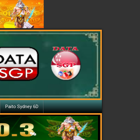
Paito Sydney 6D