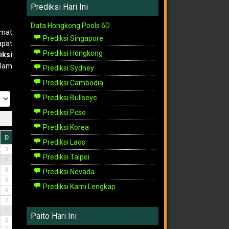
Prediksi Hari Ini
Data Hongkong Pools 6D
rmat
Prediksi Singapore
apat
Prediksi Hongkong
iksi
alam
Prediksi Sydney
Prediksi Cambodia
Prediksi Bullseye
Prediksi Pcso
Prediksi Korea
D
Prediksi Laos
3
Prediksi Taipei
6
4
Prediksi Nevada
5
Prediksi Kami Lengkap
4
2
1
Paito Hari Ini
5