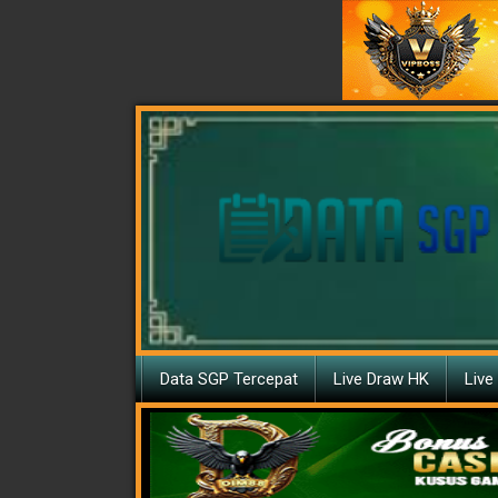
Data SGP Tercepat
Live Draw HK
Live