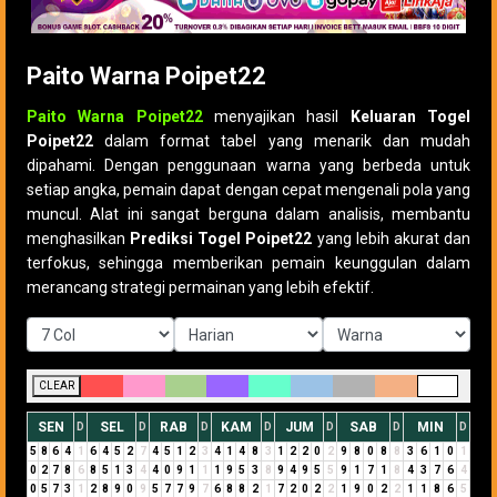
Paito Warna Poipet22
Paito Warna Poipet22
menyajikan hasil
Keluaran Togel
Poipet22
dalam format tabel yang menarik dan mudah
dipahami. Dengan penggunaan warna yang berbeda untuk
setiap angka, pemain dapat dengan cepat mengenali pola yang
muncul. Alat ini sangat berguna dalam analisis, membantu
menghasilkan
Prediksi Togel Poipet22
yang lebih akurat dan
terfokus, sehingga memberikan pemain keunggulan dalam
merancang strategi permainan yang lebih efektif.
CLEAR
SEN
SEL
RAB
KAM
JUM
SAB
MIN
D
D
D
D
D
D
D
5
8
6
4
1
6
4
5
2
7
4
5
1
2
3
4
1
4
8
3
1
2
2
0
2
9
8
0
8
8
3
6
1
0
1
0
2
7
8
6
8
5
1
3
4
4
0
9
1
1
1
9
5
3
8
9
4
9
5
5
9
1
7
1
8
4
3
7
6
4
0
5
7
3
1
2
8
9
0
9
5
7
7
9
7
6
8
8
2
1
7
2
0
2
2
1
9
0
2
2
1
1
8
6
5