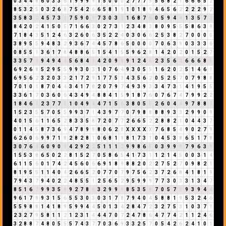
0
3
4
4
8
6
0
3
3
6
1
9
9
9
9
1
5
0
0
0
2
7
7
7
5
5
6
8
2
1
6
6
6
5
2
8
5
3
2
5
0
3
2
6
8
7
5
4
2
6
6
5
8
1
9
1
0
1
8
9
4
6
5
6
2
2
2
2
9
2
3
5
8
3
2
4
5
7
3
1
7
5
9
0
9
7
3
0
3
3
1
6
8
7
6
0
5
9
4
4
1
3
5
7
3
8
4
2
0
2
4
1
5
0
5
7
1
6
6
3
0
2
7
3
1
2
3
4
8
3
8
0
9
5
5
5
8
6
3
9
7
1
8
4
3
5
1
2
4
6
3
2
6
0
6
3
5
2
2
4
0
3
0
6
6
2
5
3
8
2
7
0
0
0
0
3
8
9
5
5
9
4
8
3
2
9
3
6
7
4
4
5
7
8
6
5
0
0
0
0
7
0
6
3
9
0
3
3
3
6
0
8
5
5
1
3
6
1
7
8
4
8
8
6
5
1
5
4
1
5
5
9
6
2
8
1
4
2
0
2
0
1
5
2
7
3
3
5
7
3
9
4
9
4
4
5
6
8
4
3
4
2
0
9
9
9
1
2
4
6
2
3
5
6
2
6
6
6
8
5
6
9
2
6
8
5
2
9
5
5
9
9
3
0
3
1
0
7
6
4
9
3
0
5
5
1
6
2
0
2
5
1
4
6
1
6
9
5
6
2
3
2
0
3
3
2
1
7
2
9
1
7
7
5
3
4
3
5
6
2
0
5
2
5
7
0
7
9
8
8
7
0
1
0
1
8
7
0
4
4
3
4
1
7
8
2
0
7
9
7
4
9
3
9
3
3
4
7
3
1
4
1
9
5
5
3
3
6
1
7
0
3
6
0
6
4
3
4
9
4
8
8
4
1
5
9
1
8
7
6
0
7
6
7
4
7
9
9
2
2
1
8
4
6
1
2
3
7
7
5
1
0
4
9
4
4
7
1
5
6
3
8
0
5
5
2
6
0
4
4
9
7
8
8
7
1
5
2
3
5
5
7
0
5
5
9
9
3
7
1
4
3
9
7
7
0
7
9
8
8
8
8
9
3
3
2
9
9
0
9
4
0
1
5
6
1
1
6
5
2
8
3
3
5
8
7
2
0
7
7
2
6
6
5
2
2
8
8
2
1
0
4
4
3
7
0
1
1
4
5
8
7
3
6
9
4
7
8
9
8
8
0
6
2
8
X
X
X
X
X
7
6
8
5
4
9
0
2
7
9
6
2
6
0
6
9
9
7
1
8
2
8
2
8
1
0
6
8
1
9
8
1
7
3
1
0
4
5
3
8
6
5
1
7
8
3
0
7
6
4
6
0
9
0
9
4
2
9
2
2
5
1
1
1
2
9
9
8
6
5
0
3
9
9
9
7
9
6
3
9
1
5
5
3
8
6
5
0
2
2
8
1
5
2
7
0
5
8
6
5
4
1
7
3
1
1
2
1
4
5
0
0
3
1
4
6
1
1
5
6
0
1
7
4
2
4
5
6
0
6
6
9
1
8
9
8
8
2
0
2
2
7
5
2
7
0
9
8
2
1
8
1
9
5
5
1
1
4
0
4
2
6
6
5
2
0
7
7
0
7
9
7
5
6
2
3
7
2
6
8
4
1
8
1
9
7
9
4
3
7
9
4
0
2
2
4
8
5
5
1
2
5
6
5
2
9
5
9
9
9
7
7
3
0
3
3
1
3
4
7
8
5
1
6
7
9
9
3
5
8
9
2
7
8
6
3
2
9
9
9
8
5
3
5
8
7
0
5
7
3
9
3
9
4
4
9
6
1
7
8
9
3
1
5
6
5
5
3
0
3
0
3
1
7
8
7
9
4
0
4
5
8
8
1
9
5
3
2
4
6
5
5
9
8
8
1
4
1
8
9
5
9
9
4
4
5
0
1
3
4
2
8
4
7
2
3
2
7
5
3
1
0
3
7
1
2
3
2
7
9
5
8
1
1
2
1
2
3
1
4
4
4
7
0
7
2
4
7
8
6
4
7
7
4
2
1
1
2
4
6
3
2
8
8
7
4
8
0
5
5
5
7
4
3
7
7
0
3
6
9
3
3
2
5
7
0
5
4
2
6
2
4
1
0
1