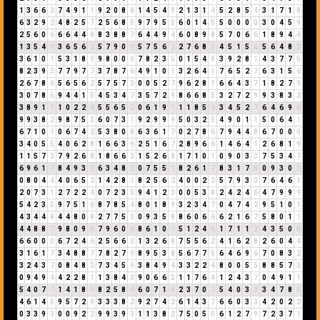
1
3
6
6
3
7
4
9
1
1
9
2
0
8
8
1
4
5
4
9
2
1
3
1
4
5
2
8
5
4
3
1
7
1
8
6
3
2
9
2
4
8
2
5
7
2
5
6
8
5
9
7
9
5
5
6
0
1
4
5
5
0
0
0
0
3
0
4
5
9
2
5
6
0
6
6
6
4
4
8
8
3
8
8
7
6
4
4
9
4
6
0
8
9
8
5
7
0
6
6
1
8
9
4
4
1
3
5
4
9
3
6
5
6
2
5
7
9
0
9
5
7
5
6
2
2
7
6
8
5
4
5
1
5
6
5
6
4
8
3
3
6
1
0
1
5
3
1
8
9
9
8
0
0
0
7
8
2
3
5
0
1
5
4
9
3
9
2
8
1
4
3
7
7
5
8
2
3
9
3
7
7
9
7
7
3
7
8
7
6
4
9
1
0
1
3
2
6
4
1
7
6
5
2
7
6
3
1
5
6
2
6
7
8
6
5
6
5
6
2
5
7
5
7
3
0
0
5
2
7
9
6
2
8
1
6
6
4
3
7
1
8
2
7
9
3
0
7
8
6
9
4
4
1
5
4
5
3
4
7
3
5
7
2
9
8
6
6
8
5
3
2
7
2
9
9
3
8
3
2
3
8
9
1
1
1
0
2
2
4
5
5
6
5
2
0
6
1
9
1
1
1
8
5
4
3
4
5
2
7
6
4
6
9
6
9
9
3
8
2
9
8
7
5
3
6
0
7
3
1
9
2
9
9
9
5
0
3
2
5
4
9
0
1
1
5
0
6
4
1
6
7
1
0
1
0
6
7
4
2
5
3
8
0
8
6
3
6
1
7
0
2
7
8
6
7
9
4
4
8
6
7
0
0
0
3
4
0
5
5
4
0
6
2
8
1
6
6
3
9
2
5
1
6
7
2
8
9
6
6
1
4
6
4
1
2
6
8
1
9
1
1
5
7
3
7
9
2
6
8
1
8
6
6
3
1
5
2
6
8
1
7
1
0
1
0
9
0
3
3
7
5
3
4
7
6
9
6
1
7
8
4
9
3
3
6
3
4
8
3
0
7
5
5
1
8
2
6
1
7
8
3
1
7
8
0
9
3
0
3
0
8
0
4
4
4
0
6
5
2
1
4
2
8
1
8
2
5
6
2
4
0
0
2
2
5
7
9
3
3
7
6
4
6
1
2
0
7
3
1
2
7
2
2
4
0
7
2
3
5
9
4
1
2
3
0
0
5
3
8
2
4
2
4
6
4
7
9
9
9
5
4
2
3
5
9
7
5
1
6
8
7
8
5
4
8
0
1
8
9
3
2
3
4
7
0
4
7
4
2
9
5
1
0
1
4
3
4
4
8
4
4
8
0
8
2
7
7
5
3
0
9
3
5
8
8
6
0
6
6
6
2
1
6
7
5
8
0
1
1
4
4
8
8
7
9
8
0
9
9
7
9
6
0
6
8
6
1
0
1
5
1
2
4
6
1
7
1
1
2
4
3
5
0
5
6
6
0
0
0
6
7
2
4
6
2
5
6
6
3
1
3
2
6
8
7
5
5
6
2
4
1
6
2
8
2
6
0
4
4
3
1
6
1
7
3
4
8
8
7
7
8
2
7
9
8
9
5
3
8
5
6
7
7
5
6
4
6
9
6
7
0
8
3
2
3
2
4
3
7
0
8
4
8
3
7
3
4
5
9
3
8
4
9
4
3
3
2
2
4
8
0
0
5
5
8
8
5
7
3
0
9
4
9
4
4
2
2
8
1
1
3
8
4
3
9
0
6
6
3
1
1
7
6
4
1
2
4
3
7
0
4
9
1
1
5
4
0
7
7
1
4
1
8
9
8
2
5
8
4
6
0
7
1
8
2
3
7
0
7
5
4
0
3
3
3
4
7
8
6
4
6
1
4
5
9
5
7
2
9
3
3
3
8
2
9
2
7
4
2
6
1
4
3
7
6
6
0
3
3
4
2
0
2
2
0
3
3
9
3
0
0
9
2
2
9
9
3
9
3
1
1
3
8
2
7
5
0
5
5
6
1
2
7
9
7
2
3
7
1