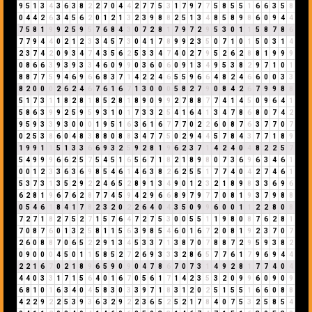
9
5
1
3
4
3
6
3
8
2
2
7
0
4
4
2
7
7
5
3
1
7
9
7
7
5
8
5
5
1
6
6
3
5
8
0
4
4
2
6
3
4
5
6
2
0
1
2
1
3
2
3
9
8
8
2
5
1
3
4
8
5
8
9
8
6
0
9
4
4
7
5
8
1
9
9
2
5
9
5
7
6
8
4
3
0
7
2
8
1
7
9
7
2
9
5
3
0
1
1
5
8
7
8
6
7
7
9
4
4
0
2
1
2
3
3
4
5
7
3
0
4
1
7
8
9
9
2
3
5
0
7
1
0
1
5
0
3
1
4
2
3
7
4
2
0
9
3
4
7
4
3
5
6
2
5
3
3
4
7
4
0
2
7
9
5
2
6
2
8
8
1
9
9
9
0
8
6
6
3
9
3
9
3
3
4
6
0
9
9
0
3
6
0
6
0
9
1
3
4
9
5
3
8
2
9
7
1
0
1
8
8
7
7
5
9
4
6
9
6
6
8
3
7
1
4
2
2
4
6
5
5
9
6
6
4
8
2
4
6
6
0
0
3
3
8
2
0
0
0
2
6
2
4
6
7
6
1
6
7
1
3
0
0
0
5
8
2
7
9
0
8
4
2
6
7
9
9
8
8
5
1
7
3
1
1
8
2
8
1
8
5
2
8
1
8
9
0
9
9
2
7
8
8
7
7
4
1
4
5
0
9
6
4
1
5
8
6
3
9
9
2
5
9
5
9
3
1
0
1
7
3
3
2
5
4
1
6
4
1
3
4
7
8
6
8
0
7
4
2
9
5
9
3
3
9
3
0
0
0
1
9
5
1
6
3
6
1
6
7
7
7
0
2
2
6
0
8
7
6
3
7
7
0
7
0
2
5
3
8
6
0
4
8
3
8
8
0
8
8
3
4
7
7
5
0
2
9
4
4
5
7
8
4
3
7
7
1
8
9
1
9
9
1
1
5
1
3
3
6
6
9
3
2
5
9
2
8
1
9
6
2
3
7
1
4
2
4
0
4
8
2
2
5
7
5
4
9
9
9
6
6
2
5
7
5
4
5
1
6
5
6
7
1
8
2
1
8
9
8
0
7
3
6
9
6
3
4
6
1
0
0
1
2
3
3
6
3
6
9
8
5
4
6
1
4
6
3
8
2
6
2
5
5
1
7
7
4
0
4
2
7
4
6
1
5
3
7
3
1
3
5
2
9
2
2
4
6
5
2
8
9
1
3
4
9
0
1
2
3
2
1
8
9
8
3
3
6
9
6
6
2
8
1
9
6
7
6
2
8
7
7
4
5
9
4
2
9
6
6
8
9
7
9
7
7
0
8
1
9
3
7
9
8
8
0
5
4
6
1
8
4
1
7
8
2
3
2
0
2
2
6
4
0
4
3
5
0
9
9
6
0
0
1
1
2
2
8
0
8
7
2
7
1
8
2
7
5
2
7
1
5
7
6
4
7
2
7
5
3
0
0
5
5
1
1
9
8
0
8
7
6
2
8
1
7
0
8
7
6
0
1
3
2
5
8
1
1
5
6
3
9
8
5
4
6
0
1
6
7
2
0
8
1
9
2
3
7
0
7
2
6
0
8
8
7
0
6
5
2
2
9
1
3
4
5
3
3
7
1
3
8
7
0
7
8
8
7
2
9
5
9
3
8
2
0
9
0
0
0
4
5
0
1
1
5
8
5
2
7
2
6
9
3
3
3
2
8
6
5
7
7
6
1
7
9
6
9
4
4
2
2
1
6
7
0
2
1
8
9
6
5
9
0
9
0
4
7
8
6
7
0
7
3
1
4
9
2
8
1
7
7
4
0
4
4
4
0
3
3
1
7
1
5
6
4
0
1
6
7
0
5
6
1
7
1
4
2
3
5
3
2
0
9
9
6
0
9
0
9
6
8
1
0
1
6
3
4
0
4
5
8
3
0
3
3
9
7
1
8
3
1
2
0
2
5
1
5
5
1
6
6
0
8
8
4
2
2
9
2
2
5
3
9
3
6
3
2
9
2
2
3
6
5
2
5
2
1
7
8
4
0
7
5
3
2
5
8
5
4