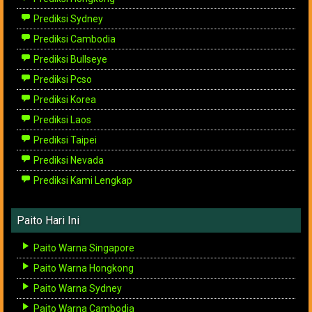
Prediksi Sydney
Prediksi Cambodia
Prediksi Bullseye
Prediksi Pcso
Prediksi Korea
Prediksi Laos
Prediksi Taipei
Prediksi Nevada
Prediksi Kami Lengkap
Paito Hari Ini
Paito Warna Singapore
Paito Warna Hongkong
Paito Warna Sydney
Paito Warna Cambodia