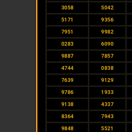
3058
5042
5171
9356
7951
9982
0283
6090
9887
7857
4744
0838
7639
9129
9786
1933
9138
4337
8364
7943
9848
5521