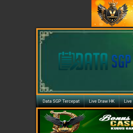
Data SGP Tercepat
Live Draw HK
Live