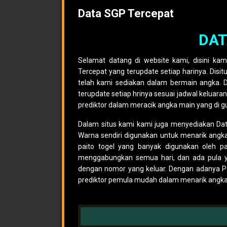
Data SGP Tercepat
DAT
Selamat datang di website kami, disini k
Tercepat yang terupdate setiap harinya. Disi
telah kami sediakan dalam bermain angka. D
terupdate setiap hrinya sesuai jadwal keluara
prediktor dalam meracik angka main yang di 
Dalam situs kami kami juga menyediakan Da
Warna sendiri digunakan untuk menarik ang
paito togel yang banyak digunakan oleh pa
menggabungkan semua hari, dan ada pula y
dengan nomor yang keluar. Dengan adanya P
prediktor pemula mudah dalam menarik angka 