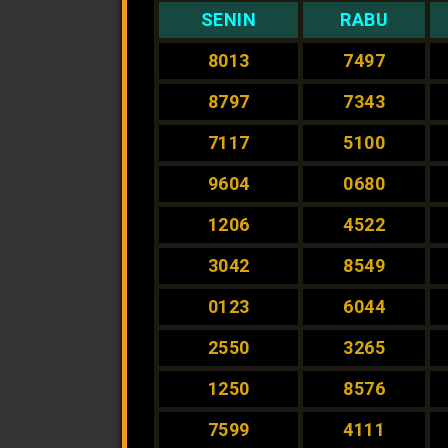
SENIN
RABU
8013
7497
8797
7343
7117
5100
9604
0680
1206
4522
3042
8549
0123
6044
2550
3265
1250
8576
7599
4111