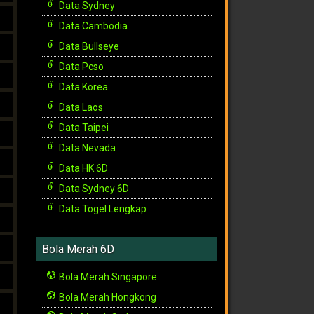
Data Sydney
Data Cambodia
Data Bullseye
Data Pcso
Data Korea
Data Laos
Data Taipei
Data Nevada
Data HK 6D
Data Sydney 6D
Data Togel Lengkap
Bola Merah 6D
Bola Merah Singapore
Bola Merah Hongkong