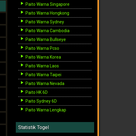
Paito Warna Singapore
Paito Warna Hongkong
Paito Warna Sydney
Paito Warna Cambodia
Paito Warna Bullseye
Paito Warna Pcso
Paito Warna Korea
Paito Warna Laos
Paito Warna Taipei
Paito Warna Nevada
Paito HK 6D
Paito Sydney 6D
Paito Warna Lengkap
Statistik Togel