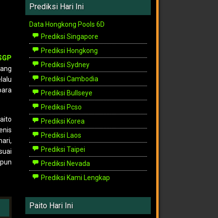
Prediksi Hari Ini
Data Hongkong Pools 6D
Prediksi Singapore
Prediksi Hongkong
SGP
Prediksi Sydney
yang
Prediksi Cambodia
lalu
para
Prediksi Bullseye
Prediksi Pcso
aito
Prediksi Korea
enis
Prediksi Laos
ari,
Prediksi Taipei
suai
upun
Prediksi Nevada
Prediksi Kami Lengkap
Paito Hari Ini