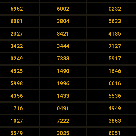
6952
6002
0232
6081
3804
5633
2327
8421
4185
3422
3444
7127
0249
7338
5917
4525
1490
1646
5998
1996
6616
4356
1433
5536
1716
0491
4949
1027
7222
3853
5549
3025
6051