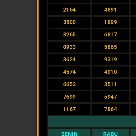
2164
4891
3500
1899
3265
6817
0933
5865
3624
9319
4574
4910
6653
3511
7699
5947
1167
7864
SENIN
RABU