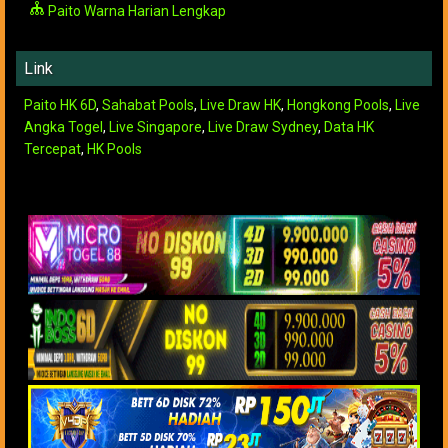
Paito Warna Harian Lengkap
Link
Paito HK 6D
,
Sahabat Pools
,
Live Draw HK
,
Hongkong Pools
,
Live
Angka Togel
,
Live Singapore
,
Live Draw Sydney
,
Data HK
Tercepat
,
HK Pools