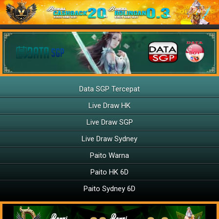
Data SGP Tercepat
Live Draw HK
Live Draw SGP
Live Draw Sydney
Paito Warna
Paito HK 6D
Paito Sydney 6D