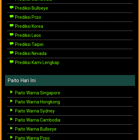
Prediksi Bullseye
Prediksi Pcso
Prediksi Korea
Prediksi Laos
Prediksi Taipei
Prediksi Nevada
Prediksi Kami Lengkap
Paito Hari Ini
Paito Warna Singapore
Paito Warna Hongkong
Paito Warna Sydney
Paito Warna Cambodia
Paito Warna Bullseye
Paito Warna Pcso