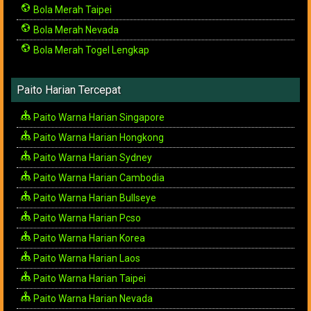
Bola Merah Taipei
Bola Merah Nevada
Bola Merah Togel Lengkap
Paito Harian Tercepat
Paito Warna Harian Singapore
Paito Warna Harian Hongkong
Paito Warna Harian Sydney
Paito Warna Harian Cambodia
Paito Warna Harian Bullseye
Paito Warna Harian Pcso
Paito Warna Harian Korea
Paito Warna Harian Laos
Paito Warna Harian Taipei
Paito Warna Harian Nevada